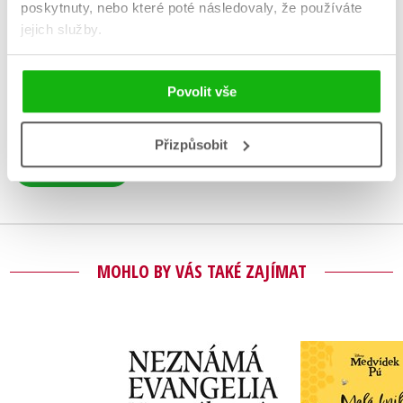
HODNOCENÍ ČTENÁŘŮ
poskytnuty, nebo které poté následovaly, že používáte
jejich služby.
V současné době nejsou vytvořena žádná uživatelská hodnocení.
Povolit vše
Vaše hodnocení
Uživatelskou recenzi mohou vkládat pouze registrovaní uživatelé
Přizpůsobit
Přihlásit
MOHLO BY VÁS TAKÉ ZAJÍMAT
Medvídek P
Neznámá evangelia.
kniha ve
Novozákonní
moud