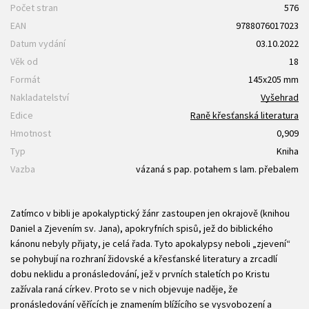
Počet stran
576
EAN
9788076017023
Datum vydání
03.10.2022
Věk od
18
Formát
145x205 mm
Nakladatelství
Vyšehrad
Edice
Raně křesťanská literatura
Hmotnost
0,909
Typ
Kniha
Vazba
vázaná s pap. potahem s lam. přebalem
Zatímco v bibli je apokalyptický žánr zastoupen jen okrajově (knihou
Daniel a Zjevením sv. Jana), apokryfních spisů, jež do biblického
kánonu nebyly přijaty, je celá řada. Tyto apokalypsy neboli „zjevení“
se pohybují na rozhraní židovské a křesťanské literatury a zrcadlí
dobu neklidu a pronásledování, jež v prvních staletích po Kristu
zažívala raná církev. Proto se v nich objevuje naděje, že
pronásledování věřících je znamením blížícího se vysvobození a