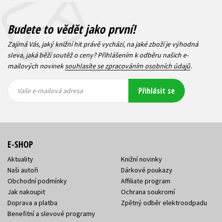
Budete to vědět jako první!
Zajímá Vás, jaký knižní hit právě vychází, na jaké zboží je výhodná
sleva, jaká běží soutěž o ceny? Přihlášením k odběru našich e-
mailových novinek
souhlasíte se zpracováním osobních údajů
.
Vaše e-
Vaše e-
Přihlásit se
mailová
mailová
Vaše e-mailová adresa
adresa
adresa
E-SHOP
Aktuality
Knižní novinky
Naši autoři
Dárkové poukazy
Obchodní podmínky
Affiliate program
Jak nakoupit
Ochrana soukromí
Doprava a platba
Zpětný odběr elektroodpadu
Benefitní a slevové programy