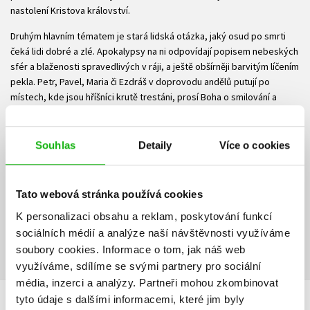
nastolení Kristova království.
Druhým hlavním tématem je stará lidská otázka, jaký osud po smrti
čeká lidi dobré a zlé. Apokalypsy na ni odpovídají popisem nebeských
sfér a blaženosti spravedlivých v ráji, a ještě obšírněji barvitým líčením
pekla. Petr, Pavel, Maria či Ezdráš v doprovodu andělů putují po
místech, kde jsou hříšníci krutě trestáni, prosí Boha o smilování a
někdy pro ně dokonce vyprosí nedělní úlevu v jejich útrapách.
Český překlad dvaceti apokryfních spisů z řečtiny, latiny a koptštiny,
Souhlas
Detaily
Více o cookies
připravený v Centru biblických studií v Praze, je doprovázen
zasvěcenými úvody a komentáři.
Ke stažení
Tato webová stránka používá cookies
K personalizaci obsahu a reklam, poskytování funkcí
Ukázka.pdf
sociálních médií a analýze naší návštěvnosti využíváme
PDF
soubory cookies.
Informace o tom, jak náš web
využíváme, sdílíme se svými partnery pro sociální
média, inzerci a analýzy.
Partneři mohou zkombinovat
tyto údaje s dalšími informacemi, které jim byly