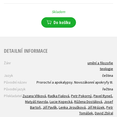
Skladem
Do košíku
DETAILNÍ INFORMACE
Žánr
umění a filozofie
teologie
Jazyk
čeština
Původní název
Proroctví a apokalypsy. Novozákonní apokryfy III.
Původní jazyk
řečtina
Překladatel
Zuzana Vítková
,
Radka Fialová
,
Petr Pokorný
,
Pavel Ryneš
,
Matyáš Havrda
,
Lucie Kopecká
,
Růžena Dostálová
,
Josef
Bartoň
,
Jiří Pavlík
,
Lenka Jiroušková
,
Jiří Mrázek
,
Petr
Tomášek
,
David Zbíral