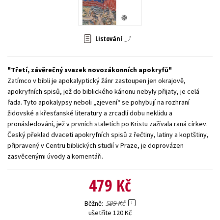
Young adult (SK)
Zahraniční literatura
Zdraví a životní styl
Všechny tituly
Listování
Třetí, závěrečný svazek novozákonních apokryfů
Zatímco v bibli je apokalyptický žánr zastoupen jen okrajově,
apokryfních spisů, jež do biblického kánonu nebyly přijaty, je celá
řada. Tyto apokalypsy neboli „zjevení“ se pohybují na rozhraní
židovské a křesťanské literatury a zrcadlí dobu neklidu a
pronásledování, jež v prvních staletích po Kristu zažívala raná církev.
Český překlad dvaceti apokryfních spisů z řečtiny, latiny a koptštiny,
připravený v Centru biblických studií v Praze, je doprovázen
zasvěcenými úvody a komentáři.
479 Kč
599 Kč
Běžně
ušetříte 120 Kč