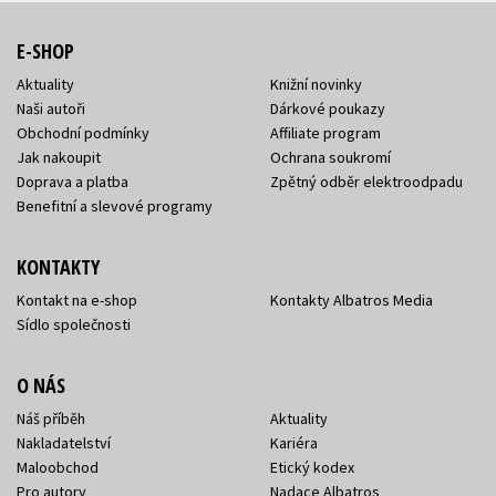
E-SHOP
Aktuality
Knižní novinky
Naši autoři
Dárkové poukazy
Obchodní podmínky
Affiliate program
Jak nakoupit
Ochrana soukromí
Doprava a platba
Zpětný odběr elektroodpadu
Benefitní a slevové programy
KONTAKTY
Kontakt na e-shop
Kontakty Albatros Media
Sídlo společnosti
O NÁS
Náš příběh
Aktuality
Nakladatelství
Kariéra
Maloobchod
Etický kodex
Pro autory
Nadace Albatros