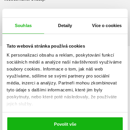
Ke stažení
Souhlas
Detaily
Více o cookies
Ukázka.pdf
PDF
Tato webová stránka používá cookies
K personalizaci obsahu a reklam, poskytování funkcí
HODNOCENÍ ČTENÁŘŮ
sociálních médií a analýze naší návštěvnosti využíváme
soubory cookies.
Informace o tom, jak náš web
V současné době nejsou vytvořena žádná uživatelská hodnocení.
využíváme, sdílíme se svými partnery pro sociální
média, inzerci a analýzy.
Partneři mohou zkombinovat
Vaše hodnocení
tyto údaje s dalšími informacemi, které jim byly
poskytnuty, nebo které poté následovaly, že používáte
Uživatelskou recenzi mohou vkládat pouze registrovaní uživatelé
jejich služby.
Přihlásit
Povolit vše