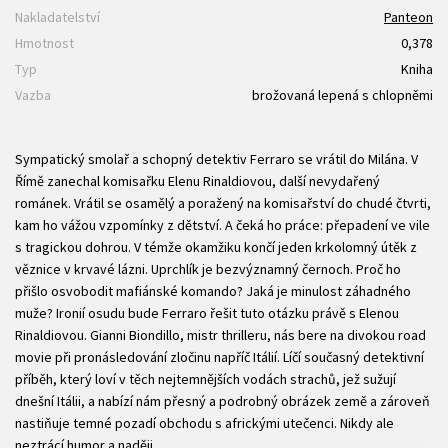
Nakladatelství
Panteon
Hmotnost
0,378
Typ
Kniha
Vazba
brožovaná lepená s chlopněmi
Sympatický smolař a schopný detektiv Ferraro se vrátil do Milána. V
Římě zanechal komisařku Elenu Rinaldiovou, další nevydařený
románek. Vrátil se osamělý a poražený na komisařství do chudé čtvrti,
kam ho vážou vzpomínky z dětství. A čeká ho práce: přepadení ve vile
s tragickou dohrou. V témže okamžiku končí jeden krkolomný útěk z
věznice v krvavé lázni. Uprchlík je bezvýznamný černoch. Proč ho
přišlo osvobodit mafiánské komando? Jaká je minulost záhadného
muže? Ironií osudu bude Ferraro řešit tuto otázku právě s Elenou
Rinaldiovou. Gianni Biondillo, mistr thrilleru, nás bere na divokou road
movie při pronásledování zločinu napříč Itálií. Líčí současný detektivní
příběh, který loví v těch nejtemnějších vodách strachů, jež sužují
dnešní Itálii, a nabízí nám přesný a podrobný obrázek země a zároveň
nastiňuje temné pozadí obchodu s africkými utečenci. Nikdy ale
neztrácí humor a naději.