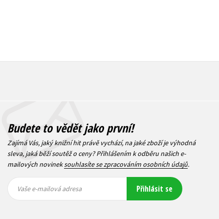
Budete to vědět jako první!
Zajímá Vás, jaký knižní hit právě vychází, na jaké zboží je výhodná
sleva, jaká běží soutěž o ceny? Přihlášením k odběru našich e-
mailových novinek
souhlasíte se zpracováním osobních údajů
.
Vaše e-
Vaše e-
Přihlásit se
mailová
mailová
Vaše e-mailová adresa
adresa
adresa