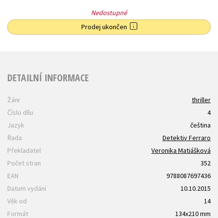
Nedostupné
Prodej ukončen
DETAILNÍ INFORMACE
Žánr
thriller
Číslo dílu
4
Jazyk
čeština
Řada
Detektiv Ferraro
Překladatel
Veronika Matiášková
Počet stran
352
EAN
9788087697436
Datum vydání
10.10.2015
Věk od
14
Formát
134x210 mm