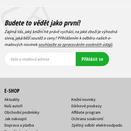
Budete to vědět jako první!
Zajímá Vás, jaký knižní hit právě vychází, na jaké zboží je výhodná
sleva, jaká běží soutěž o ceny? Přihlášením k odběru našich e-
mailových novinek
souhlasíte se zpracováním osobních údajů
.
Vaše e-
Vaše e-
Přihlásit se
mailová
mailová
Vaše e-mailová adresa
adresa
adresa
E-SHOP
Aktuality
Knižní novinky
Naši autoři
Dárkové poukazy
Obchodní podmínky
Affiliate program
Jak nakoupit
Ochrana soukromí
Doprava a platba
Zpětný odběr elektroodpadu