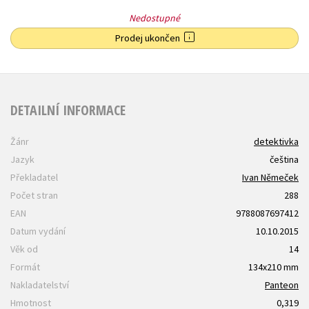
Nedostupné
Prodej ukončen
DETAILNÍ INFORMACE
Žánr
detektivka
Jazyk
čeština
Překladatel
Ivan Němeček
Počet stran
288
EAN
9788087697412
Datum vydání
10.10.2015
Věk od
14
Formát
134x210 mm
Nakladatelství
Panteon
Hmotnost
0,319