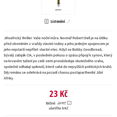
Young adult (SK)
Zahraniční literatura
Zdraví a životní styl
Všechny tituly
Listování
Jihoafrický thriller. Vaše noční můra. Novinář Robert Dell je na útěku
před obviněním z vraždy vlastní rodiny a jeho jediným spojencem je
jeho nejstarší nepřítel: vlastní otec. Když se Bobby Goodbread,
bývalý zabiják CIA, v posledním pokusu o spásu připojí k synovi, který
na krvavém tažení po celé zemi pronásleduje skutečného vraha,
společně odhalují spiknutí, které sahá do nejvyšších politických kruhů.
Děj románu se odehrává na pozadí chaosu postapartheidní Jižní
Afriky.
23 Kč
29 Kč
Běžně
ušetříte 6 Kč