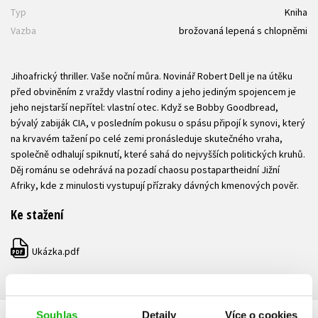
Typ
Kniha
Vazba
brožovaná lepená s chlopněmi
Jihoafrický thriller. Vaše noční můra. Novinář Robert Dell je na útěku
před obviněním z vraždy vlastní rodiny a jeho jediným spojencem je
jeho nejstarší nepřítel: vlastní otec. Když se Bobby Goodbread,
bývalý zabiják CIA, v posledním pokusu o spásu připojí k synovi, který
na krvavém tažení po celé zemi pronásleduje skutečného vraha,
společně odhalují spiknutí, které sahá do nejvyšších politických kruhů.
Děj románu se odehrává na pozadí chaosu postapartheidní Jižní
Afriky, kde z minulosti vystupují přízraky dávných kmenových pověr.
Ke stažení
Ukázka.pdf
PDF
Souhlas
Detaily
Více o cookies