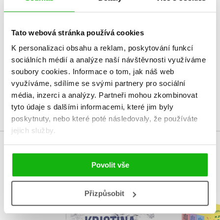
HODNOCENÍ ČTENÁŘŮ
Tato webová stránka používá cookies
V současné době nejsou vytvořena žádná uživatelská hodnocení.
K personalizaci obsahu a reklam, poskytování funkcí
sociálních médií a analýze naší návštěvnosti využíváme
Vaše hodnocení
soubory cookies.
Informace o tom, jak náš web
Uživatelskou recenzi mohou vkládat pouze registrovaní uživatelé
využíváme, sdílíme se svými partnery pro sociální
média, inzerci a analýzy.
Partneři mohou zkombinovat
Přihlásit
tyto údaje s dalšími informacemi, které jim byly
poskytnuty, nebo které poté následovaly, že používáte
jejich služby.
MOHLO BY VÁS TAKÉ ZAJÍMAT
Povolit vše
Přizpůsobit
Záhady ox
Kotva
čajovny 