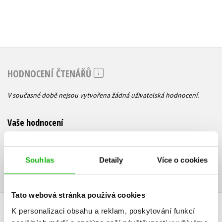
HODNOCENÍ ČTENÁŘŮ
V současné době nejsou vytvořena žádná uživatelská hodnocení.
Vaše hodnocení
Uživatelskou recenzi mohou vkládat pouze registrovaní uživatelé
Souhlas
Detaily
Více o cookies
Přihlásit
Tato webová stránka používá cookies
AUTOR KNIHY
K personalizaci obsahu a reklam, poskytování funkcí