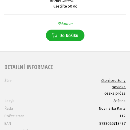
249 Kč
Běžně
ušetříte 50 Kč
Skladem
Do košíku
DETAILNÍ INFORMACE
Žánr
čtení pro ženy
povídka
česká próza
Jazyk
čeština
Řada
Novinářka Karla
Počet stran
112
EAN
9788026713487