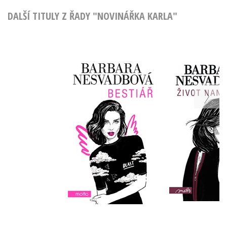
DALŠÍ TITULY Z ŘADY "NOVINÁŘKA KARLA"
Bestiář
Život nan
Barbara Nesvadbová
Barbara Ne
Do košíku
Do košík
215 Kč
199 Kč
269 Kč
2