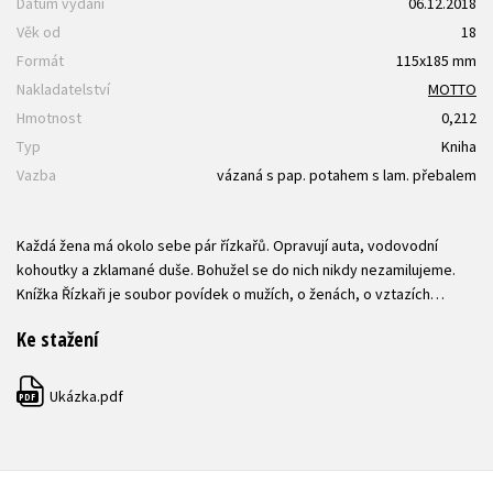
Datum vydání
06.12.2018
Věk od
18
Formát
115x185 mm
Nakladatelství
MOTTO
Hmotnost
0,212
Typ
Kniha
Vazba
vázaná s pap. potahem s lam. přebalem
Každá žena má okolo sebe pár řízkařů. Opravují auta, vodovodní
kohoutky a zklamané duše. Bohužel se do nich nikdy nezamilujeme.
Knížka Řízkaři je soubor povídek o mužích, o ženách, o vztazích…
Ke stažení
Ukázka.pdf
PDF