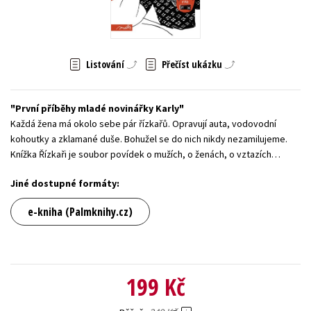
Young adult (SK)
Zahraniční literatura
Zdraví a životní styl
Všechny tituly
Listování
Přečíst ukázku
První příběhy mladé novinářky Karly
Každá žena má okolo sebe pár řízkařů. Opravují auta, vodovodní
kohoutky a zklamané duše. Bohužel se do nich nikdy nezamilujeme.
Knížka Řízkaři je soubor povídek o mužích, o ženách, o vztazích…
Jiné dostupné formáty:
e-kniha (Palmknihy.cz)
199 Kč