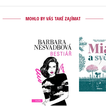
MOHLO BY VÁS TAKÉ ZAJÍMAT
Bestiář
Mia a 
Barbara Nesvadbová
,
Barbara Ne
Lucie Má
Do košíku
Do košík
215 Kč
90 Kč
269 Kč
2