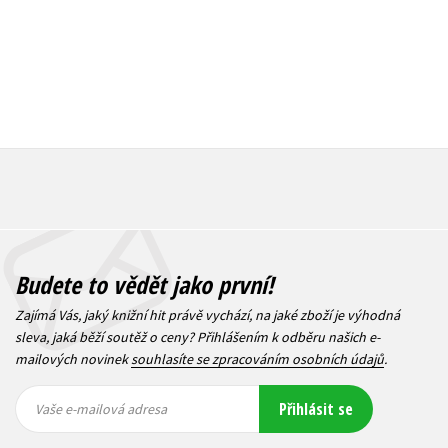
Budete to vědět jako první!
Zajímá Vás, jaký knižní hit právě vychází, na jaké zboží je výhodná
sleva, jaká běží soutěž o ceny? Přihlášením k odběru našich e-
mailových novinek
souhlasíte se zpracováním osobních údajů
.
Vaše e-
Vaše e-
Přihlásit se
mailová
mailová
Vaše e-mailová adresa
adresa
adresa