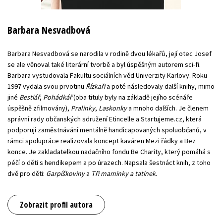
Barbara Nesvadbová
Barbara Nesvadbová se narodila v rodině dvou lékařů, její otec Josef
se ale věnoval také literární tvorbě a byl úspěšným autorem sci-fi.
Barbara vystudovala Fakultu sociálních věd Univerzity Karlovy. Roku
1997 vydala svou prvotinu
Řízkaři
a poté následovaly další knihy, mimo
jiné
Bestiář
,
Pohádkář
(oba tituly byly na základě jejího scénáře
úspěšně zfilmovány),
Pralinky
,
Laskonky
a mnoho dalších. Je členem
správní rady občanských sdružení Etincelle a Startujeme.cz, která
podporují zaměstnávání mentálně handicapovaných spoluobčanů, v
rámci spolupráce realizovala koncept kaváren Mezi řádky a Bez
konce. Je zakladatelkou nadačního fondu Be Charity, který pomáhá s
péčí o děti s hendikepem a po úrazech. Napsala šestnáct knih, z toho
dvě pro děti:
Garpíškoviny
a
Tři maminky a tatínek
.
Zobrazit profil autora