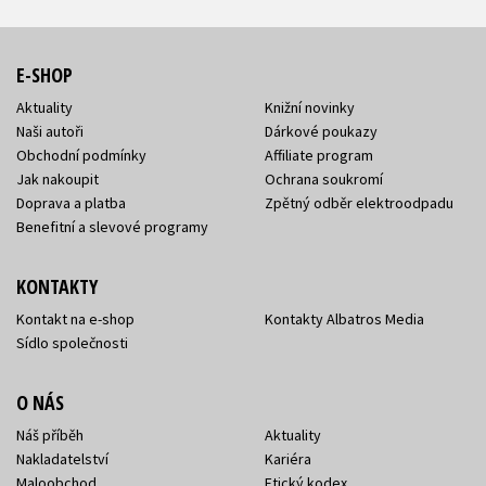
E-SHOP
Aktuality
Knižní novinky
Naši autoři
Dárkové poukazy
Obchodní podmínky
Affiliate program
Jak nakoupit
Ochrana soukromí
Doprava a platba
Zpětný odběr elektroodpadu
Benefitní a slevové programy
KONTAKTY
Kontakt na e-shop
Kontakty Albatros Media
Sídlo společnosti
O NÁS
Náš příběh
Aktuality
Nakladatelství
Kariéra
Maloobchod
Etický kodex