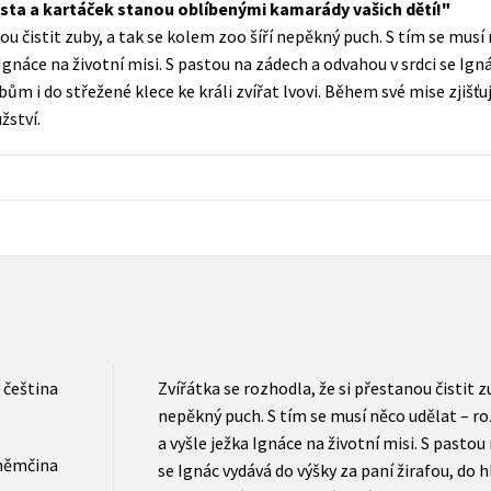
asta a kartáček stanou oblíbenými kamarády vašich dětí!
Populárně - naučná pro dospělé
nou čistit zuby, a tak se kolem zoo šíří nepěkný puch. S tím se mus
Young adult (SK)
Populárně - naučné pro děti
 Ignáce na životní misi. S pastou na zádech a odvahou v srdci se Ign
Zahraniční literatura
ům i do střežené klece ke králi zvířat lvovi. Během své mise zjišťuj
Předškoláci
žství.
Zdraví a životní styl
Příroda a zahrada
šechny tituly
čeština
Zvířátka se rozhodla, že si přestanou čistit z
nepěkný puch. S tím se musí něco udělat – ro
a vyšle ježka Ignáce na životní misi. S pastou
němčina
se Ignác vydává do výšky za paní žirafou, do