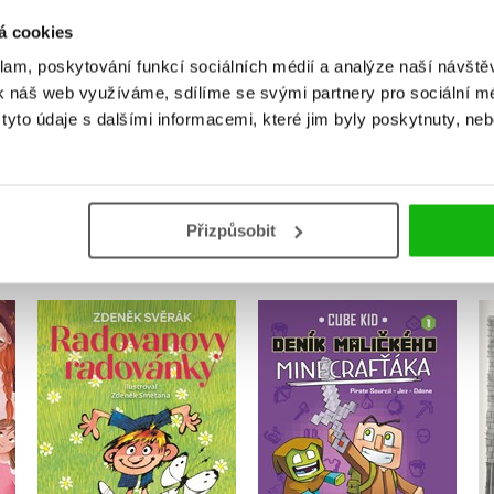
Uživatelskou recenzi mohou vkládat pouze registrovaní uživat
á cookies
klam, poskytování funkcí sociálních médií a analýze naší návšt
Přihlásit
k náš web využíváme, sdílíme se svými partnery pro sociální méd
yto údaje s dalšími informacemi, které jim byly poskytnuty, neb
MOHLO BY VÁS TAKÉ ZAJÍMAT
Přizpůsobit
Deník maličkého
Radovanovy radovánky
Minecrafťáka
Zdeněk Svěrák
Cube Kid