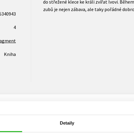
do střežené klece ke králi zvířat lvovi. Během 
zubů je nejen zábava, ale taky pořádné dobro
5340943
4
ragment
Kniha
Detaily
Vaše hodnocení