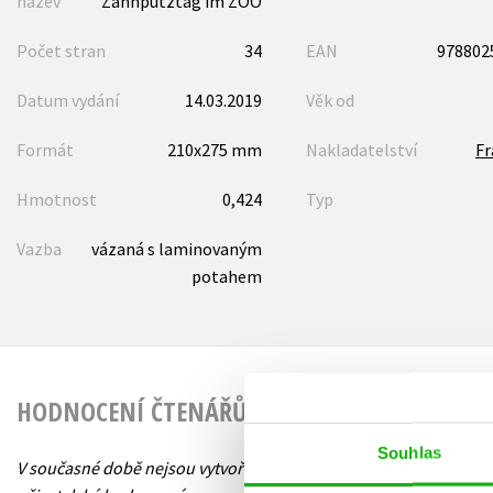
název
Zahnputztag im ZOO
Počet stran
34
EAN
978802
Datum vydání
14.03.2019
Věk od
Formát
210x275 mm
Nakladatelství
F
Hmotnost
0,424
Typ
Vazba
vázaná s laminovaným
potahem
HODNOCENÍ ČTENÁŘŮ
Souhlas
V současné době nejsou vytvořena žádná