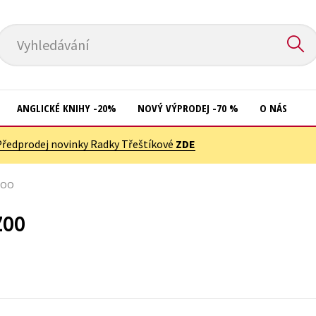
Vyhledávání
ANGLICKÉ KNIHY -20%
NOVÝ VÝPRODEJ -70 %
O NÁS
Předprodej novinky Radky Třeštíkové
ZDE
Přírodní vědy
Křížovky
Společnost, politika
 ZOO
Kuchařky
Technika a věda
New Adult
 ZOO
Učebnice
Ostatní
Umění a kultura
Počítače
Výchova a pedagogika
Poezie
Young adult