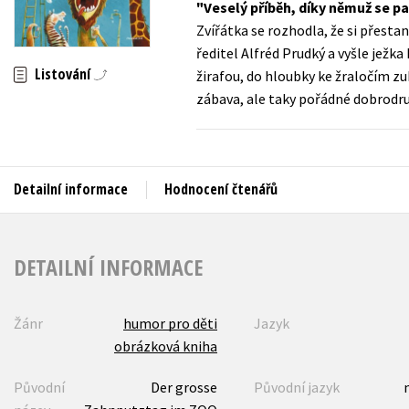
Veselý příběh, díky němuž se p
Auto - moto
Zvířátka se rozhodla, že si přesta
Jazyky
Beletrie pro děti
ředitel Alfréd Prudký a vyšle ježka
Kalendáře
Listování
žirafou, do hloubky ke žraločím zub
Beletrie pro dospělé
zábava, ale taky pořádné dobrodru
Kariéra a osobní rozvoj
Byznys a ekonomie
Komiks
Detailní informace
Hodnocení čtenářů
V
DETAILNÍ INFORMACE
Žánr
humor pro děti
Jazyk
obrázková kniha
Původní
Der grosse
Původní jazyk