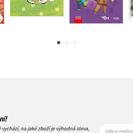
Do košíku
Do košíku
279 Kč
349 Kč
215 Kč
269 Kč
ní!
Vaše e-
Vaše e-
ě vychází, na jaké zboží je výhodná sleva,
mailová
mailová
Vaše e-mailov