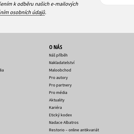
adresa
adresa
ášením k odběru našich e-mailových
áním osobních údajů
.
O NÁS
Náš příběh
Nakladatelství
ia
Maloobchod
Pro autory
Pro partnery
Pro média
Aktuality
Kariéra
Etický kodex
Nadace Albatros
Restorio – online antikvariát