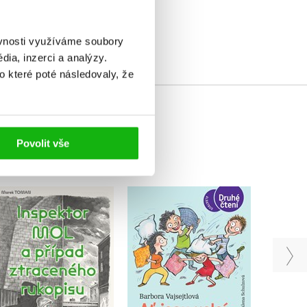
elé
ěvnosti využíváme soubory
ia, inzerci a analýzy.
o které poté následovaly, že
Povolit vše
Inspektor Mol a případ
Př
Ať jsou velcí zase malí!
ztraceného rukopisu
z
Barbora Vajsejtlová
Marek Toman
Iv