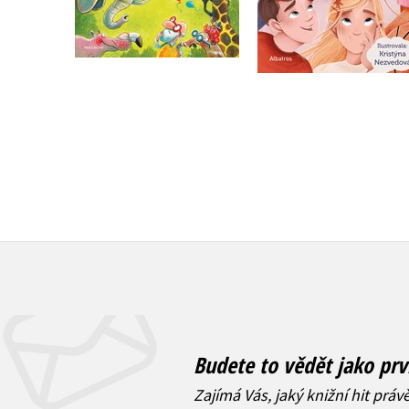
Do košíku
Do košíku
199 Kč
255 Kč
249 Kč
319 Kč
Budete to vědět jako prv
Zajímá Vás, jaký knižní hit práv