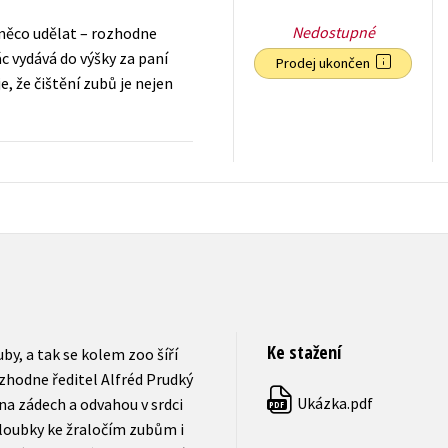
Nedostupné
í něco udělat – rozhodne
ác vydává do výšky za paní
Prodej ukončen
e, že čištění zubů je nejen
199
Kč
s DPH
Ke stažení
uby, a tak se kolem zoo šíří
zhodne ředitel Alfréd Prudký
Ukázka.pdf
 na zádech a odvahou v srdci
PDF
 hloubky ke žraločím zubům i