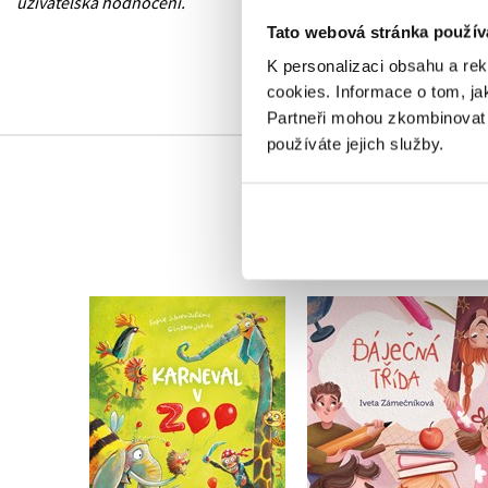
uživatelská hodnocení.
Tato webová stránka použív
K personalizaci obsahu a re
cookies.
Informace o tom, ja
Partneři mohou zkombinovat t
používáte jejich služby.
Karneval v ZOO
Báječná třída
Sophie Schoenwaldová
Iveta Zámečníková