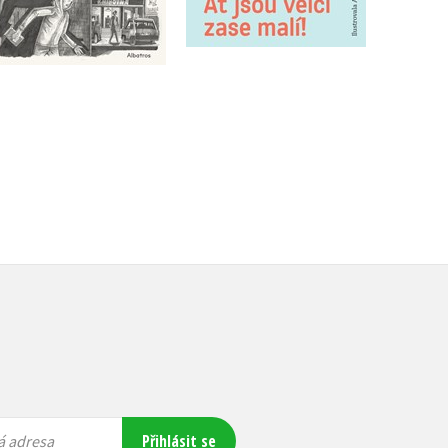
Do košíku
Do košíku
239 Kč
299 Kč
279 Kč
349 Kč
Přihlásit se
á adresa