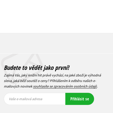
Budete to vědět jako první!
Zajímá Vás, jaký knižní hit právě vychází, na jaké zboží je výhodná
sleva, jaká běží soutěž o ceny? Přihlášením k odběru našich e-
mailových novinek
souhlasíte se zpracováním osobních údajů
.
Vaše e-
Vaše e-
Přihlásit se
mailová
mailová
Vaše e-mailová adresa
adresa
adresa