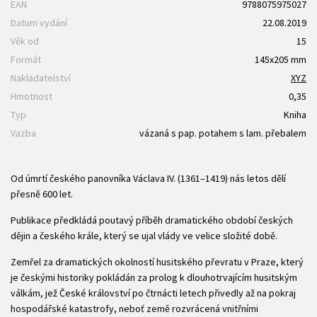
EAN
9788075975027
Datum vydání
22.08.2019
Věk od
15
Formát
145x205 mm
Nakladatelství
XYZ
Hmotnost
0,35
Typ
Kniha
Vazba
vázaná s pap. potahem s lam. přebalem
Od úmrtí českého panovníka Václava IV. (1361–1419) nás letos dělí
přesně 600 let.
Publikace předkládá poutavý příběh dramatického období českých
dějin a českého krále, který se ujal vlády ve velice složité době.
Zemřel za dramatických okolností husitského převratu v Praze, který
je českými historiky pokládán za prolog k dlouhotrvajícím husitským
válkám, jež České království po čtrnácti letech přivedly až na pokraj
hospodářské katastrofy, neboť země rozvrácená vnitřními