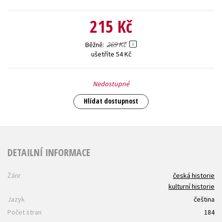
215 Kč
269 Kč
Běžně
ušetříte 54 Kč
Nedostupné
Hlídat dostupnost
DETAILNÍ INFORMACE
Žánr
česká historie
kulturní historie
Jazyk
čeština
Počet stran
184