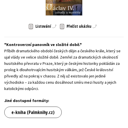
Young adult (SK)
Zahraniční literatura
Zdraví a životní styl
Všechny tituly
Listování
Přečíst ukázku
Kontroverzní panovník ve složité době.
Příběh dramatického období českých dějin a českého krále, který se
ujal vlády ve velice složité době. Zemřel za dramatických okolností
husitského převratu v Praze, který je českými historiky pokládán za
prolog k dlouhotrvajícím husitským válkám, jež České království
přivedly až na pokraj v chaosu. Z něj už existovalo jen jediné
východisko – za každou cenu dosáhnout smíru mezi husity a jejich
katolickými odpůrci.
Jiné dostupné formáty:
e-kniha (Palmknihy.cz)