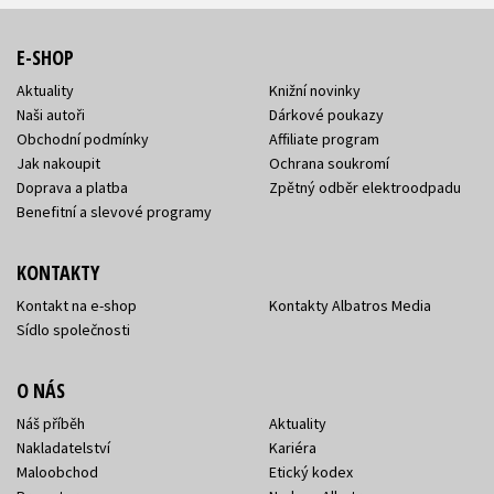
E-SHOP
Aktuality
Knižní novinky
Naši autoři
Dárkové poukazy
Obchodní podmínky
Affiliate program
Jak nakoupit
Ochrana soukromí
Doprava a platba
Zpětný odběr elektroodpadu
Benefitní a slevové programy
KONTAKTY
Kontakt na e-shop
Kontakty Albatros Media
Sídlo společnosti
O NÁS
Náš příběh
Aktuality
Nakladatelství
Kariéra
Maloobchod
Etický kodex