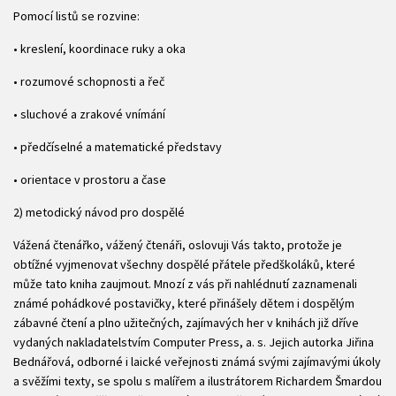
Pomocí listů se rozvine:
• kreslení, koordinace ruky a oka
• rozumové schopnosti a řeč
• sluchové a zrakové vnímání
• předčíselné a matematické představy
• orientace v prostoru a čase
2) metodický návod pro dospělé
Vážená čtenářko, vážený čtenáři, oslovuji Vás takto, protože je
obtížné vyjmenovat všechny dospělé přátele předškoláků, které
může tato kniha zaujmout. Mnozí z vás při nahlédnutí zaznamenali
známé pohádkové postavičky, které přinášely dětem i dospělým
zábavné čtení a plno užitečných, zajímavých her v knihách již dříve
vydaných nakladatelstvím Computer Press, a. s. Jejich autorka Jiřina
Bednářová, odborné i laické veřejnosti známá svými zajímavými úkoly
a svěžími texty, se spolu s malířem a ilustrátorem Richardem Šmardou