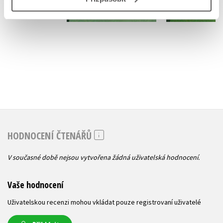
Do košíku
Do košík
183 Kč
183 Kč
229 Kč
2
HODNOCENÍ ČTENÁŘŮ
V současné době nejsou vytvořena žádná uživatelská hodnocení.
Vaše hodnocení
Uživatelskou recenzi mohou vkládat pouze registrovaní uživatelé