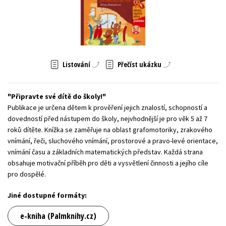
Young adult (SK)
Zahraniční literatura
Zdraví a životní styl
Všechny tituly
Listování
Přečíst ukázku
Připravte své dítě do školy!
Publikace je určena dětem k prověření jejich znalostí, schopností a
dovedností před nástupem do školy, nejvhodnější je pro věk 5 až 7
roků dítěte. Knížka se zaměřuje na oblast grafomotoriky, zrakového
vnímání, řeči, sluchového vnímání, prostorové a pravo-levé orientace,
vnímání času a základních matematických představ. Každá strana
obsahuje motivační příběh pro děti a vysvětlení činnosti a jejího cíle
pro dospělé.
Jiné dostupné formáty:
e-kniha (Palmknihy.cz)