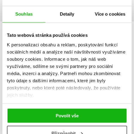
Ukázka.pdf
PDF
Souhlas
Detaily
Více o cookies
Tato webová stránka používá cookies
DALŠÍ TITULY Z ŘADY "VŠESTRANNÁ PŘÍPRAVA DO
K personalizaci obsahu a reklam, poskytování funkcí
ŠKOLY"
sociálních médií a analýze naší návštěvnosti využíváme
soubory cookies.
Informace o tom, jak náš web
využíváme, sdílíme se svými partnery pro sociální
média, inzerci a analýzy.
Partneři mohou zkombinovat
Orientace v
Mezi n
tyto údaje s dalšími informacemi, které jim byly
prostoru a čase pro
předškoláky
poskytnuty, nebo které poté následovaly, že používáte
děti od 4 do 6 let
od 4 do 
jejich služby.
Jiřina Bednářová
Jiřina Bed
Povolit vše
Přizpůsobit