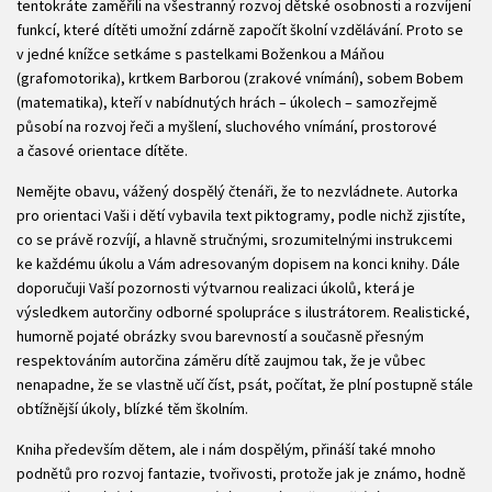
tentokráte zaměřili na všestranný rozvoj dětské osobnosti a rozvíjení
funkcí, které dítěti umožní zdárně započít školní vzdělávání. Proto se
v jedné knížce setkáme s pastelkami Boženkou a Máňou
(grafomotorika), krtkem Barborou (zrakové vnímání), sobem Bobem
(matematika), kteří v nabídnutých hrách – úkolech – samozřejmě
působí na rozvoj řeči a myšlení, sluchového vnímání, prostorové
a časové orientace dítěte.
Nemějte obavu, vážený dospělý čtenáři, že to nezvládnete. Autorka
pro orientaci Vaši i dětí vybavila text piktogramy, podle nichž zjistíte,
co se právě rozvíjí, a hlavně stručnými, srozumitelnými instrukcemi
ke každému úkolu a Vám adresovaným dopisem na konci knihy. Dále
doporučuji Vaší pozornosti výtvarnou realizaci úkolů, která je
výsledkem autorčiny odborné spolupráce s ilustrátorem. Realistické,
humorně pojaté obrázky svou barevností a současně přesným
respektováním autorčina záměru dítě zaujmou tak, že je vůbec
nenapadne, že se vlastně učí číst, psát, počítat, že plní postupně stále
obtížnější úkoly, blízké těm školním.
Kniha především dětem, ale i nám dospělým, přináší také mnoho
podnětů pro rozvoj fantazie, tvořivosti, protože jak je známo, hodně