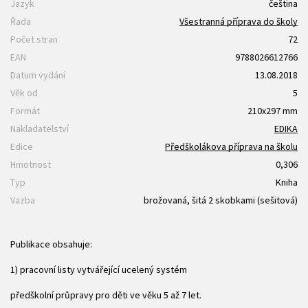
Jazyk
čeština
Řada
Všestranná příprava do školy
Počet stran
72
EAN
9788026612766
Datum vydání
13.08.2018
Věk od
5
Formát
210x297 mm
Nakladatelství
EDIKA
Edice
Předškolákova příprava na školu
Hmotnost
0,306
Typ
Kniha
Vazba
brožovaná, šitá 2 skobkami (sešitová)
Publikace obsahuje:
1) pracovní listy vytvářející ucelený systém
předškolní průpravy pro děti ve věku 5 až 7 let.