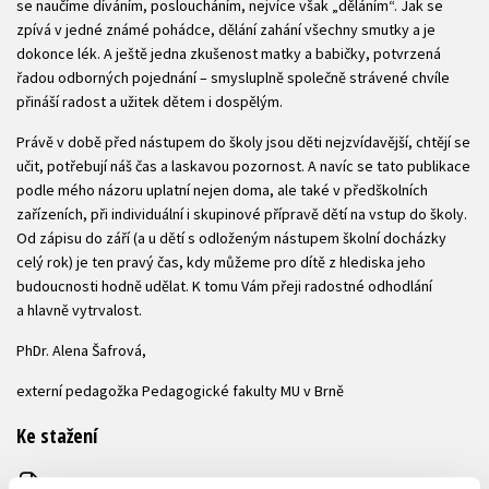
se naučíme díváním, posloucháním, nejvíce však „děláním“. Jak se
zpívá v jedné známé pohádce, dělání zahání všechny smutky a je
dokonce lék. A ještě jedna zkušenost matky a babičky, potvrzená
řadou odborných pojednání – smysluplně společně strávené chvíle
přináší radost a užitek dětem i dospělým.
Právě v době před nástupem do školy jsou děti nejzvídavější, chtějí se
učit, potřebují náš čas a laskavou pozornost. A navíc se tato publikace
podle mého názoru uplatní nejen doma, ale také v předškolních
zařízeních, při individuální i skupinové přípravě dětí na vstup do školy.
Od zápisu do září (a u dětí s odloženým nástupem školní docházky
celý rok) je ten pravý čas, kdy můžeme pro dítě z hlediska jeho
budoucnosti hodně udělat. K tomu Vám přeji radostné odhodlání
a hlavně vytrvalost.
PhDr. Alena Šafrová,
externí pedagožka Pedagogické fakulty MU v Brně
Ke stažení