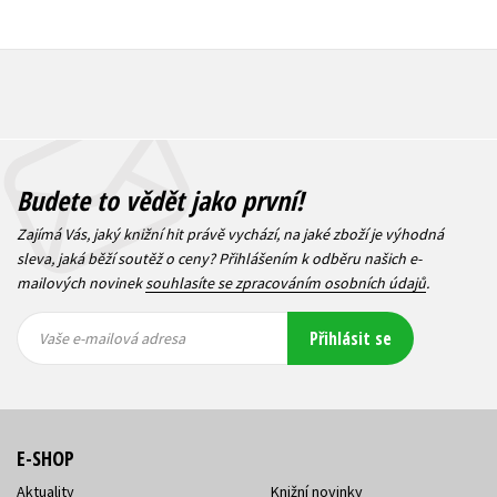
Budete to vědět jako první!
Zajímá Vás, jaký knižní hit právě vychází, na jaké zboží je výhodná
sleva, jaká běží soutěž o ceny? Přihlášením k odběru našich e-
mailových novinek
souhlasíte se zpracováním osobních údajů
.
Vaše e-
Vaše e-
Přihlásit se
mailová
mailová
Vaše e-mailová adresa
adresa
adresa
E-SHOP
Aktuality
Knižní novinky