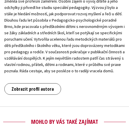
změnila své profesní zaměření. Osobní zájem o vývoj dítěte a jeho
odchylky ji přivedl ke studiu speciální pedagogiky. Výzvou jí bylo a
stále je hledání možností, jak podporovat rozvoj myšlení a řeči u dětí.
Dlouhou řadu let působila v Pedagogicko-psychologické poradně
Brno, kde pracovala s předškolními dětmi s nerovnoměrným vývojem i
se žáky základních a středních škol, kteří se potýkají se specifickými
poruchami učení. Vytvořila ucelenou řadu metodických materiálů pro
děti předškolního i školního věku, které jsou doprovázeny metodikami
pro pedagogy a rodiče. V současnosti pokračuje v publikační činnosti a
vzdělávání dospělých. K jejím největším radostem patří čas strávený s
vlastní rodinou, přáteli, dětmi a rodinami, které v průběhu své praxe
poznala. Ráda cestuje, aby se posléze o to raději vracela domů.
Zobrazit profil autora
MOHLO BY VÁS TAKÉ ZAJÍMAT