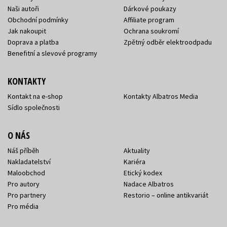
Naši autoři
Dárkové poukazy
Obchodní podmínky
Affiliate program
Jak nakoupit
Ochrana soukromí
Doprava a platba
Zpětný odběr elektroodpadu
Benefitní a slevové programy
KONTAKTY
Kontakt na e-shop
Kontakty Albatros Media
Sídlo společnosti
O NÁS
Náš příběh
Aktuality
Nakladatelství
Kariéra
Maloobchod
Etický kodex
Pro autory
Nadace Albatros
Pro partnery
Restorio – online antikvariát
Pro média