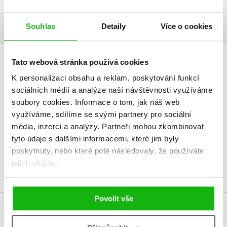
Ukázka.pdf
PDF
Souhlas
Detaily
Více o cookies
Tato webová stránka používá cookies
HODNOCENÍ ČTENÁŘŮ
K personalizaci obsahu a reklam, poskytování funkcí
sociálních médií a analýze naší návštěvnosti využíváme
V současné době nejsou vytvořena žádná uživatelská hodnocení.
soubory cookies.
Informace o tom, jak náš web
využíváme, sdílíme se svými partnery pro sociální
Vaše hodnocení
média, inzerci a analýzy.
Partneři mohou zkombinovat
Uživatelskou recenzi mohou vkládat pouze registrovaní uživatelé
tyto údaje s dalšími informacemi, které jim byly
poskytnuty, nebo které poté následovaly, že používáte
Přihlásit
jejich služby.
Povolit vše
MOHLO BY VÁS TAKÉ ZAJÍMAT