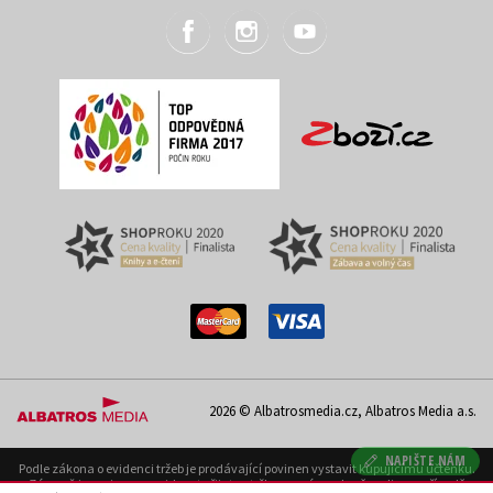
2026 © Albatrosmedia.cz, Albatros Media a.s.
NAPIŠTE NÁM
Podle zákona o evidenci tržeb je prodávající povinen vystavit kupujícímu účtenku.
Zároveň je povinen zaevidovat přijatou tržbu u správce daně on-line; v případě