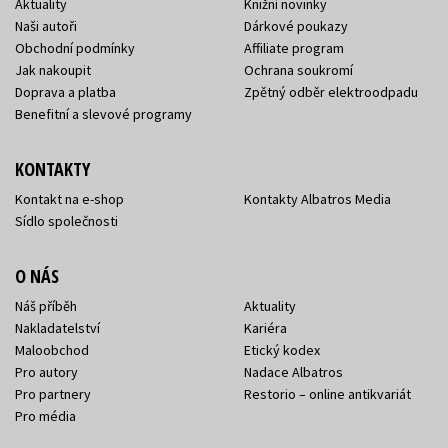
Aktuality
Knižní novinky
Naši autoři
Dárkové poukazy
Obchodní podmínky
Affiliate program
Jak nakoupit
Ochrana soukromí
Doprava a platba
Zpětný odběr elektroodpadu
Benefitní a slevové programy
KONTAKTY
Kontakt na e-shop
Kontakty Albatros Media
Sídlo společnosti
O NÁS
Náš příběh
Aktuality
Nakladatelství
Kariéra
Maloobchod
Etický kodex
Pro autory
Nadace Albatros
Pro partnery
Restorio – online antikvariát
Pro média