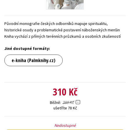
Young adult (SK)
Zahraniční literatura
Zdraví a životní styl
Všechny tituly
Původní monografie českých odborníků mapuje spiritualitu,
historické osudy a problematické postavení náboženských menšin
Kniha vychází z přímých terénních průzkumů a osobních zkušeností
Jiné dostupné formáty:
e-kniha (Palmknihy.cz)
310 Kč
388 Kč
Běžně
ušetříte 78 Kč
Nedostupné