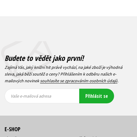
Budete to vědět jako první!
Zajímá Vás, jaký knižní hit právě vychází, na jaké zboží je výhodná
sleva, jaká běží soutěž o ceny? Přihlášením k odběru našich e-
mailových novinek
souhlasíte se zpracováním osobních údajů
.
Vaše e-
Vaše e-
Přihlásit se
mailová
mailová
Vaše e-mailová adresa
adresa
adresa
E-SHOP