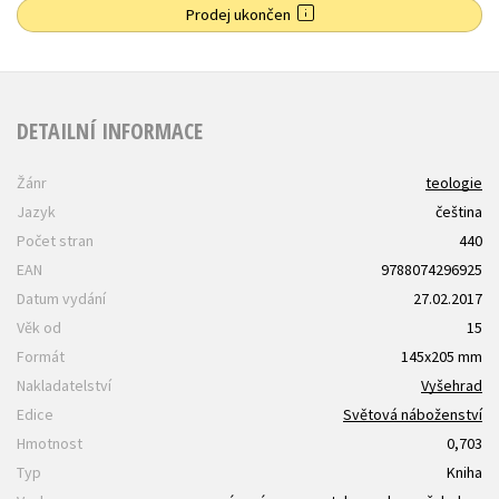
Prodej ukončen
DETAILNÍ INFORMACE
Žánr
teologie
Jazyk
čeština
Počet stran
440
EAN
9788074296925
Datum vydání
27.02.2017
Věk od
15
Formát
145x205 mm
Nakladatelství
Vyšehrad
Edice
Světová náboženství
Hmotnost
0,703
Typ
Kniha