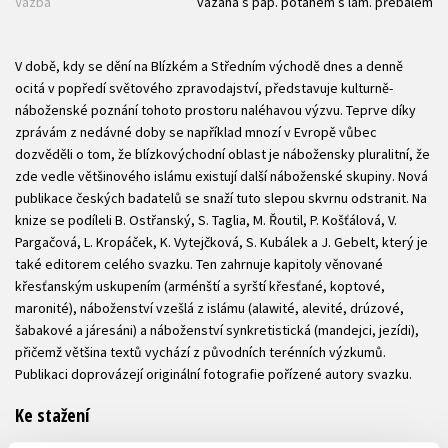
Vazba
vázaná s pap. potahem s lam. přebalem
V době, kdy se dění na Blízkém a Středním východě dnes a denně
ocitá v popředí světového zpravodajství, představuje kulturně-
náboženské poznání tohoto prostoru naléhavou výzvu. Teprve díky
zprávám z nedávné doby se například mnozí v Evropě vůbec
dozvěděli o tom, že blízkovýchodní oblast je nábožensky pluralitní, že
zde vedle většinového islámu existují další náboženské skupiny. Nová
publikace českých badatelů se snaží tuto slepou skvrnu odstranit. Na
knize se podíleli B. Ostřanský, S. Taglia, M. Řoutil, P. Košťálová, V.
Pargačová, L. Kropáček, K. Vytejčková, S. Kubálek a J. Gebelt, který je
také editorem celého svazku. Ten zahrnuje kapitoly věnované
křesťanským uskupením (arménští a syrští křesťané, koptové,
maronité), náboženství vzešlá z islámu (alawité, alevité, drúzové,
šabakové a járesáni) a náboženství synkretistická (mandejci, jezídi),
přičemž většina textů vychází z původních terénních výzkumů.
Publikaci doprovázejí originální fotografie pořízené autory svazku.
Ke stažení