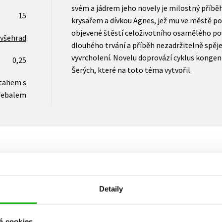
svém a jádrem jeho novely je milostný příběh
15
krysařem a dívkou Agnes, jež mu ve městě po
objevené štěstí celoživotního osamělého po
yšehrad
dlouhého trvání a příběh nezadržitelně spě
vyvrcholení. Novelu doprovází cyklus kongeni
0,25
Šerých, které na toto téma vytvořil.
otahem s
řebalem
Vaše hodnocení
Detaily
Uživatelskou recenzi mohou vkládat pouze registrovaní uživat
á cookies