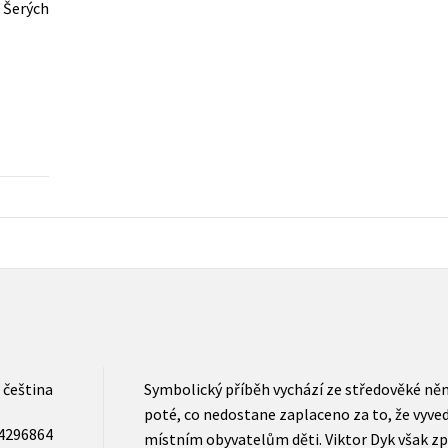
 Šerých
Populárně - naučná pro dospělé
Young adult (SK)
Populárně - naučné pro děti
Zahraniční literatura
Předškoláci
Zdraví a životní styl
Příroda a zahrada
šechny tituly
čeština
Symbolický příběh vychází ze středověké něm
poté, co nedostane zaplaceno za to, že vyved
4296864
místním obyvatelům děti. Viktor Dyk však zp