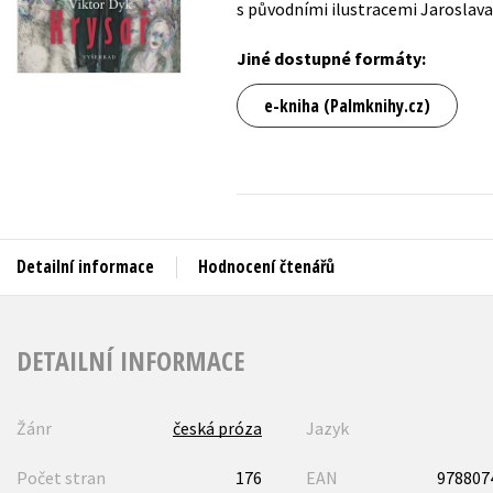
s původními ilustracemi Jaroslava
Auto - moto
Jazyky
Beletrie pro děti
Jiné dostupné formáty:
Kalendáře
Beletrie pro dospělé
e-kniha (Palmknihy.cz)
Kariéra a osobní rozvoj
Byznys a ekonomie
Komiks
V
Detailní informace
Hodnocení čtenářů
DETAILNÍ INFORMACE
Žánr
česká próza
Jazyk
Počet stran
176
EAN
978807