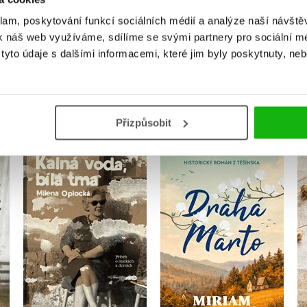
Přihlásit
klam, poskytování funkcí sociálních médií a analýze naší návšt
k náš web využíváme, sdílíme se svými partnery pro sociální méd
yto údaje s dalšími informacemi, které jim byly poskytnuty, neb
MOHLO BY VÁS TAKÉ ZAJÍMAT
Přizpůsobit
Kalná voda, bílá tma
Drahá Marto
Milena Oplocká
Miriam Blahová
Do košíku
Do košíku