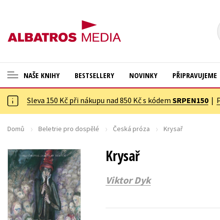
NAŠE KNIHY
BESTSELLERY
NOVINKY
PŘIPRAVUJEME
Sleva 150 Kč při nákupu nad 850 Kč s kódem
SRPEN150
|
ANGLICKÉ KNIHY -20 %
Cestování
VÝPRODEJ -70 %
Dárkové publikace
Domů
Beletrie pro dospělé
Česká próza
Krysař
KNIHY S DÁRKEM
Dárkové zboží
Krysař
ASTERIX S DÁRKEM
Digitální fotografie
Viktor Dyk
🎁DÁRKOVÉ PUBLIKACE
Esoterika a duchovní svět
✉️ DÁRKOVÉ POUKAZY
Historie a military
Hobby