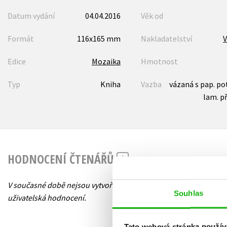
Datum vydání
04.04.2016
Věk od
Formát
116x165 mm
Nakladatelství
V
Edice
Mozaika
Hmotnost
Typ
Kniha
Vazba
vázaná s pap. p
lam. p
HODNOCENÍ ČTENÁŘŮ
V současné době nejsou vytvořena žádná
Souhlas
uživatelská hodnocení.
Tato webová stránka použív