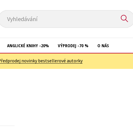
Vyhledávání
ANGLICKÉ KNIHY -20%
VÝPRODEJ -70 %
O NÁS
Předprodej novinky bestsellerové autorky
Přírodní vědy
Křížovky
Společnost, politika
Kuchařky
Technika a věda
New Adult
Učebnice
Ostatní
Umění a kultura
Počítače
Výchova a pedagogika
Poezie
Young adult