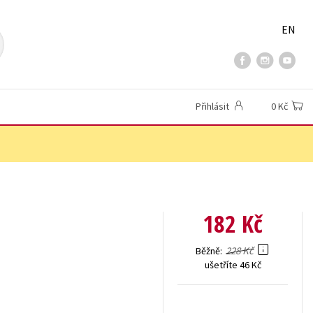
EN
Přihlásit
0 Kč
182 Kč
228 Kč
Běžně
ušetříte 46 Kč