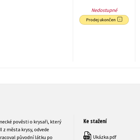
Nedostupné
Prodej ukončen
182
Kč
s DPH
Ke stažení
ecké pověsti o krysaři, který
l z města krysy, odvede
Ukázka.pdf
racoval původní látku po
PDF