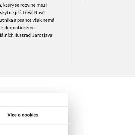
, který se rozvine mezi
skytne přístřeší. Nově
utníka a psance však nemá
je k dramatickému
álních ilustrací Jaroslava
Více o cookies
elé