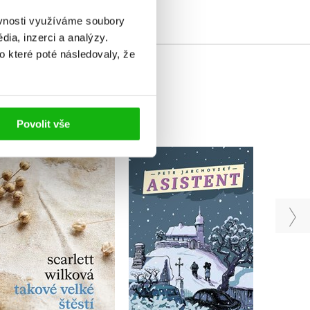
ěvnosti využíváme soubory
ia, inzerci a analýzy.
o které poté následovaly, že
Povolit vše
Asistent
Takové velké štěstí
Petr Jarchovský
Scarlett Wilková
Bar
Do košíku
Do košíku
375 Kč
469 Kč