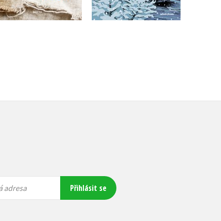
279 Kč
349 Kč
Přihlásit se
á adresa