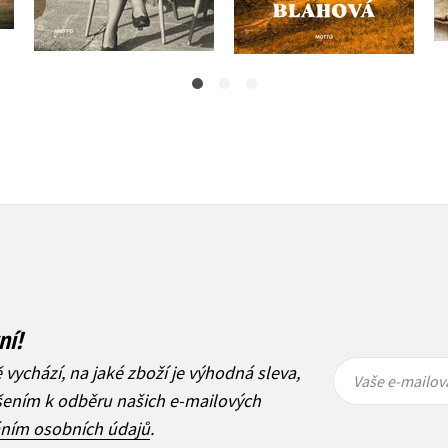
279 Kč
399 Kč
349 Kč
499 Kč
ní!
Vaše e-
Vaše e-
ě vychází, na jaké zboží je výhodná sleva,
mailová
mailová
Vaše e-mailov
adresa
adresa
ášením k odběru našich e-mailových
áním osobních údajů
.