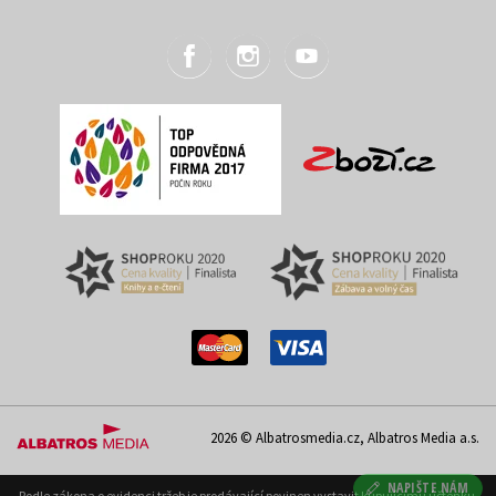
2026 © Albatrosmedia.cz, Albatros Media a.s.
NAPIŠTE NÁM
Podle zákona o evidenci tržeb je prodávající povinen vystavit kupujícímu účtenku.