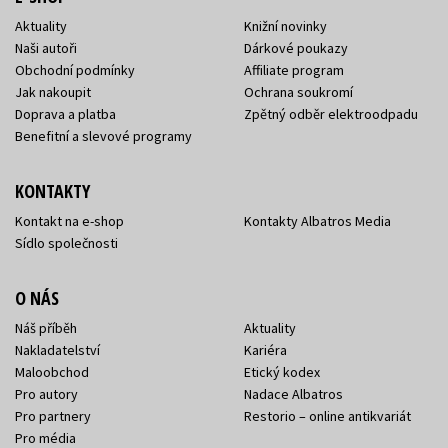
Aktuality
Knižní novinky
Naši autoři
Dárkové poukazy
Obchodní podmínky
Affiliate program
Jak nakoupit
Ochrana soukromí
Doprava a platba
Zpětný odběr elektroodpadu
Benefitní a slevové programy
KONTAKTY
Kontakt na e-shop
Kontakty Albatros Media
Sídlo společnosti
O NÁS
Náš příběh
Aktuality
Nakladatelství
Kariéra
Maloobchod
Etický kodex
Pro autory
Nadace Albatros
Pro partnery
Restorio – online antikvariát
Pro média