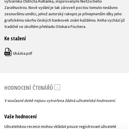
výtvarníka Oldřicha Kulhánka, inspirovanými Nietzscheho
Zarathustrou. Nové vydání je tak zároveň poctou tomuto nedávno
zesnuvšímu umělci, jehož autorský rukopis je přinejmenším díky jeho
grafickému návrhu českých bankovek znám každému. Kniha vychází již
tradičně ve skvělém překladu Otokara Fischera.
Ke stažení
Ukázka.pdf
PDF
HODNOCENÍ ČTENÁŘŮ
V současné době nejsou vytvořena žádná uživatelská hodnocení.
Vaše hodnocení
Uživatelskou recenzi mohou vkládat pouze registrovaní uživatelé