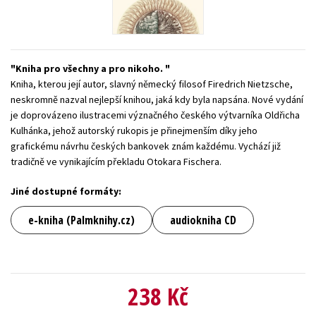
Young adult (SK)
Zahraniční literatura
Zdraví a životní styl
Všechny tituly
Kniha pro všechny a pro nikoho.
Kniha, kterou její autor, slavný německý filosof Firedrich Nietzsche,
neskromně nazval nejlepší knihou, jaká kdy byla napsána. Nové vydání
je doprovázeno ilustracemi význačného českého výtvarníka Oldřicha
Kulhánka, jehož autorský rukopis je přinejmenším díky jeho
grafickému návrhu českých bankovek znám každému. Vychází již
tradičně ve vynikajícím překladu Otokara Fischera.
Jiné dostupné formáty:
e-kniha (Palmknihy.cz)
audiokniha CD
238 Kč