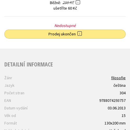
298 Kč
Běžně
ušetříte 60 Kč
Nedostupné
Prodej ukončen
DETAILNÍ INFORMACE
Žánr
filosofie
Jazyk
čeština
Počet stran
304
EAN
9788074293757
Datum vydání
03.06.2013
Věk od
15
Formát
130x200 mm