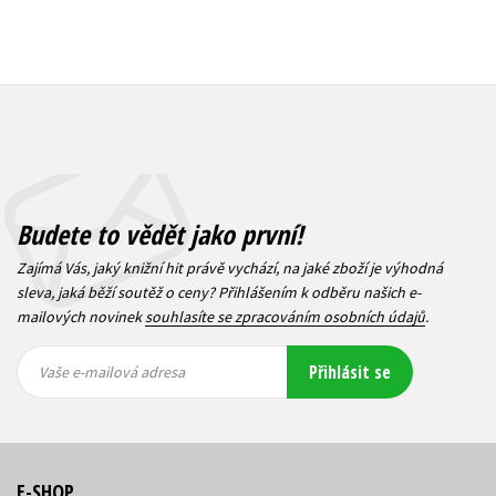
Budete to vědět jako první!
Zajímá Vás, jaký knižní hit právě vychází, na jaké zboží je výhodná
sleva, jaká běží soutěž o ceny? Přihlášením k odběru našich e-
mailových novinek
souhlasíte se zpracováním osobních údajů
.
Vaše e-
Vaše e-
Přihlásit se
mailová
mailová
Vaše e-mailová adresa
adresa
adresa
E-SHOP