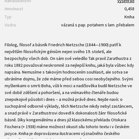
Nakladatelství
Vyšehrad
Hmotnost
0,458
Typ
Kniha
Vazba
vázaná s pap. potahem s lam. přebalem
Filolog, filosof a básník Friedrich Nietzsche (1844—1900) patří k
největším filosofickým géniům nejen svého 19. století, ale
bezpochyby všech dob. On sám své veledílo Tak pravil Zarathustra z
roku 1882 považoval neskromně za nejlepší knihu, jaká byla vůbec kdy
napsána. Nemusíme s takovým hodnocením souhlasit, ale sotva se
ubráníme dojmu, že zde máme před sebou cosi neobyčejného. Svými
myšlenkami o smrti Boha, vůli k moci a nadčlověka budil Nietzsche ve
své době zděšení a pohoršení, a na vnímavého čtenáře budou
znepokojivě působit i dnes – a možná právě dnes. Nejde navíc o
suchopárně odborné výklady, těch Nietzsche nikdy nebyl zastáncem,
a snad právě v Zarathustrovi dovedl k dokonalosti žánr filosofické
básně. Díky kongeniálnímu a dnes již klasickému překladu Otokara
Fischera (+ 1938) máme možnost okusit sílu tohoto textu i v českém
jazyce. Kniha je doprovázena ilustracemi význačného českého