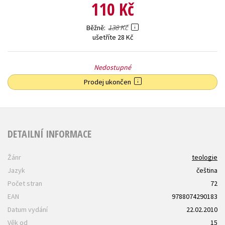
110 Kč
138 Kč
Běžně
ušetříte 28 Kč
Nedostupné
Prodej ukončen
DETAILNÍ INFORMACE
Žánr
teologie
Jazyk
čeština
Počet stran
72
EAN
9788074290183
Datum vydání
22.02.2010
Věk od
15