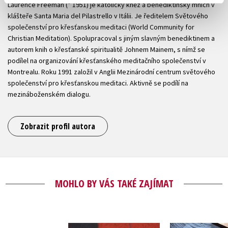
Laurence Freeman (* 1951) je katolický kněz a benediktinský mnich v
klášteře Santa Maria del Pilastrello v Itálii. Je ředitelem Světového
společenství pro křesťanskou meditaci (World Community for
Christian Meditation). Spolupracoval s jiným slavným benediktinem a
autorem knih o křesťanské spiritualitě Johnem Mainem, s nímž se
podílel na organizování křesťanského meditačního společenství v
Montrealu. Roku 1991 založil v Anglii Mezinárodní centrum světového
společenství pro křesťanskou meditaci. Aktivně se podílí na
mezináboženském dialogu.
Zobrazit profil autora
MOHLO BY VÁS TAKÉ ZAJÍMAT