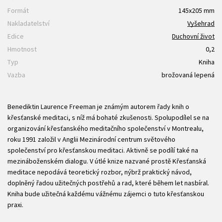
Formát
145x205 mm
Nakladatelství
Vyšehrad
Edice
Duchovní život
Hmotnost
0,2
Typ
Kniha
Vazba
brožovaná lepená
Benediktin Laurence Freeman je známým autorem řady knih o
křesťanské meditaci, s níž má bohaté zkušenosti. Spolupodílel se na
organizování křesťanského meditačního společenství v Montrealu,
roku 1991 založil v Anglii Mezinárodní centrum světového
společenství pro křesťanskou meditaci. Aktivně se podílí také na
mezináboženském dialogu. V útlé knize nazvané prostě Křesťanská
meditace nepodává teoretický rozbor, nýbrž praktický návod,
doplněný řadou užitečných postřehů a rad, které během let nasbíral.
Kniha bude užitečná každému vážnému zájemci o tuto křesťanskou
praxi.