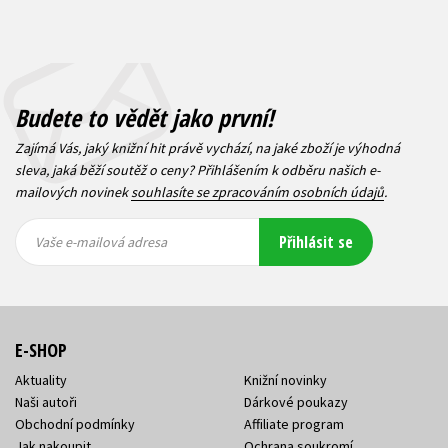
Budete to vědět jako první!
Zajímá Vás, jaký knižní hit právě vychází, na jaké zboží je výhodná
sleva, jaká běží soutěž o ceny? Přihlášením k odběru našich e-
mailových novinek
souhlasíte se zpracováním osobních údajů
.
Vaše e-
Vaše e-
Přihlásit se
mailová
mailová
Vaše e-mailová adresa
adresa
adresa
E-SHOP
Aktuality
Knižní novinky
Naši autoři
Dárkové poukazy
Obchodní podmínky
Affiliate program
Jak nakoupit
Ochrana soukromí