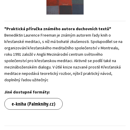
Young adult (SK)
Zahraniční literatura
Zdraví a životní styl
Všechny tituly
Praktická příručka známého autora duchovních textů
Benediktin Laurence Freeman je známým autorem řady knih o
křesťanské meditaci, s níž má bohaté zkušenosti. Spolupodílel se na
organizování křesťanského meditačního společenství v Montrealu,
roku 1991 založil v Anglii Mezinárodní centrum světového
společenství pro křesťanskou meditaci. Aktivně se podílí také na
mezináboženském dialogu. V útlé knize nazvané prostě Křesťanská
meditace nepodává teoretický rozbor, nýbrž praktický návod,
doplněný řadou užitečnýc
Jiné dostupné formáty:
e-kniha (Palmknihy.cz)