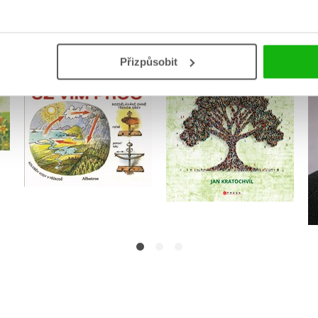
Už vím proč
Genealogie v praxi
,
Jan Krůta
Přizpůsobit
Jan Kratochvíl
,
Helena Škodová
Eduard Škoda
Do košíku
Do košíku
319 Kč
399 Kč
279 Kč
349 Kč