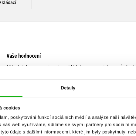
zkládací
Vaše hodnocení
Uživatelskou recenzi mohou vkládat pouze registrovaní uživat
Přihlásit
Detaily
á cookies
MOHLO BY VÁS TAKÉ ZAJÍMAT
klam, poskytování funkcí sociálních médií a analýze naší návšt
k náš web využíváme, sdílíme se svými partnery pro sociální méd
yto údaje s dalšími informacemi, které jim byly poskytnuty, neb