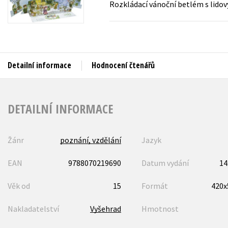
Rozkládací vánoční betlém s lido
Auto - moto
Jazyky
Beletrie pro děti
Kalendáře
Beletrie pro dospělé
Kariéra a osobní rozvoj
Byznys a ekonomie
Detailní informace
Hodnocení čtenářů
Komiks
DETAILNÍ INFORMACE
V
Žánr
poznání, vzdělání
Jazyk
EAN
9788070219690
Datum vydání
14
Věk od
15
Formát
420
Nakladatelství
Vyšehrad
Hmotnost