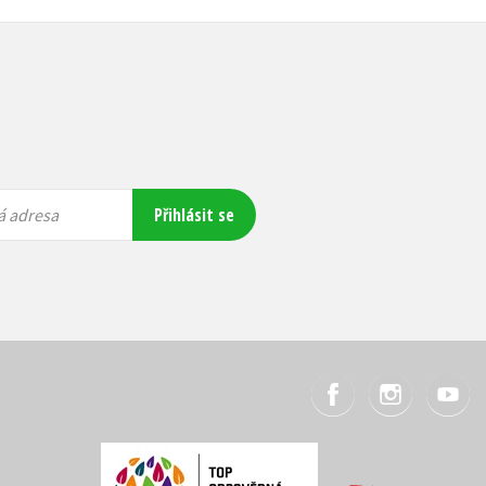
Přihlásit se
á adresa