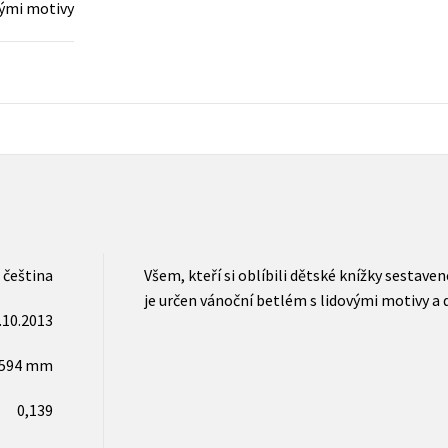
vými motivy
Populárně - naučná pro dospělé
Young adult (SK)
Populárně - naučné pro děti
Zahraniční literatura
Předškoláci
Zdraví a životní styl
Příroda a zahrada
šechny tituly
čeština
Všem, kteří si oblíbili dětské knížky sesta
je určen vánoční betlém s lidovými motivy a 
.10.2013
x594 mm
0,139