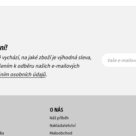
ní!
Vaše e-
Vaše e-
ě vychází, na jaké zboží je výhodná sleva,
mailová
mailová
Vaše e-mailov
adresa
adresa
ášením k odběru našich e-mailových
áním osobních údajů
.
O NÁS
Náš příběh
Nakladatelství
ia
Maloobchod