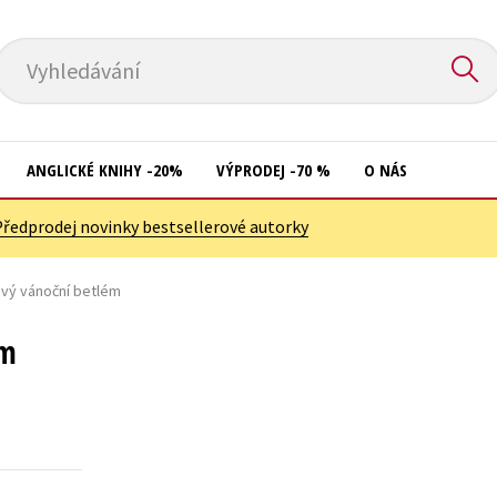
Vyhledávání
ANGLICKÉ KNIHY -20%
VÝPRODEJ -70 %
O NÁS
Předprodej novinky bestsellerové autorky
Přírodní vědy
Křížovky
Společnost, politika
ový vánoční betlém
Kuchařky
Technika a věda
New Adult
ém
Učebnice
Ostatní
Umění a kultura
Počítače
Výchova a pedagogika
Poezie
Young adult