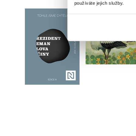
používáte jejich služby.
Čáp
Tohle jsme chtěli
,
Milena Lukešová
Jan Kudláček
Jan Kudláček
Do košíku
Do košíku
159 Kč
199 Kč
239 Kč
299 Kč