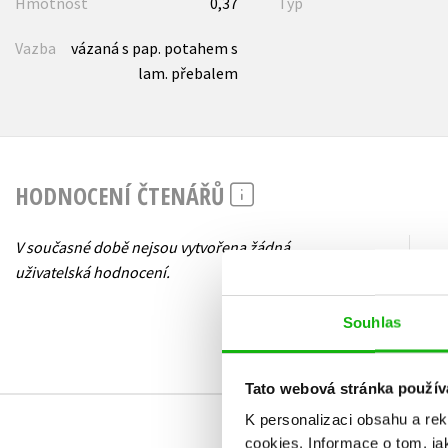
Hmotnost
0,37
Typ
Vazba
vázaná s pap. potahem s
lam. přebalem
HODNOCENÍ ČTENÁŘŮ
V současné době nejsou vytvořena žádná
uživatelská hodnocení.
Souhlas
Tato webová stránka použív
K personalizaci obsahu a re
cookies.
Informace o tom, ja