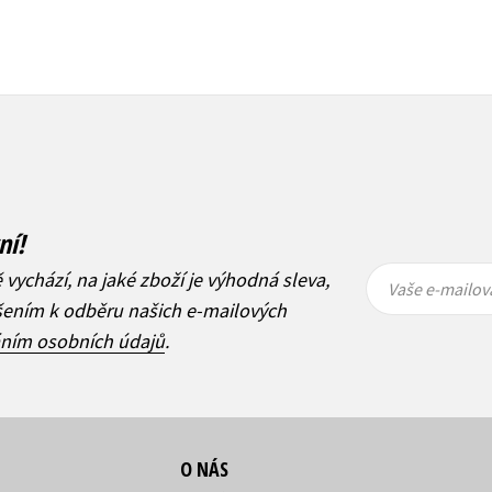
ní!
Vaše e-
Vaše e-
ě vychází, na jaké zboží je výhodná sleva,
mailová
mailová
Vaše e-mailov
adresa
adresa
ášením k odběru našich e-mailových
áním osobních údajů
.
O NÁS