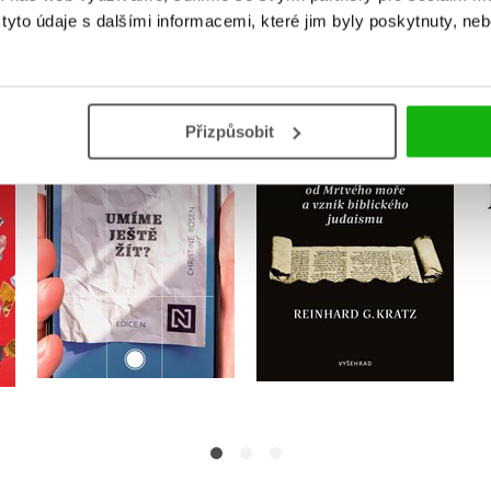
MOHLO BY VÁS TAKÉ ZAJÍMAT
yto údaje s dalšími informacemi, které jim byly poskytnuty, neb
Přizpůsobit
Umíme ještě žít?
Kumrán
Christine Rosen
Reinhard G. Kratz
Do košíku
Do košíku
399 Kč
499 Kč
319 Kč
399 Kč