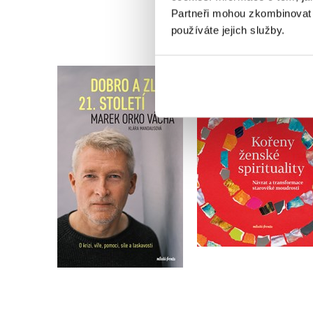
Partneři mohou zkombinovat t
používáte jejich služby.
Kořeny ženské
Dobro a zlo 21. století
spirituality
,
Klára Mandausová
Marek Vácha
Terezie Dubinová
Do košíku
Do košíku
319 Kč
399 Kč
399 Kč
499 Kč