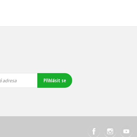
Přihlásit se
á adresa