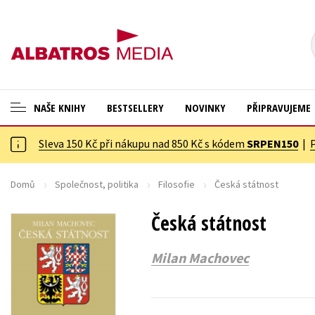
NAŠE KNIHY
BESTSELLERY
NOVINKY
PŘIPRAVUJEME
Sleva 150 Kč při nákupu nad 850 Kč s kódem
SRPEN150
|
ANGLICKÉ KNIHY -20 %
Cestování
NOVÝ VÝPRODEJ -70 %
Dárkové publikace
Domů
Společnost, politika
Filosofie
Česká státnost
KNIHY S DÁRKEM
Dárkové zboží
Česká státnost
ASTERIX S DÁRKEM
Digitální fotografie
Milan Machovec
🎁DÁRKOVÉ PUBLIKACE
Esoterika a duchovní svět
✉️ DÁRKOVÉ POUKAZY
Historie a military
Hobby