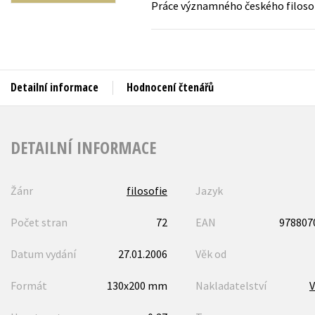
Práce významného českého filoso
Auto - moto
Jazyky
Beletrie pro děti
Kalendáře
Beletrie pro dospělé
Kariéra a osobní rozvoj
Byznys a ekonomie
Detailní informace
Hodnocení čtenářů
Komiks
DETAILNÍ INFORMACE
V
Žánr
filosofie
Jazyk
Počet stran
72
EAN
978807
Datum vydání
27.01.2006
Věk od
Formát
130x200 mm
Nakladatelství
V