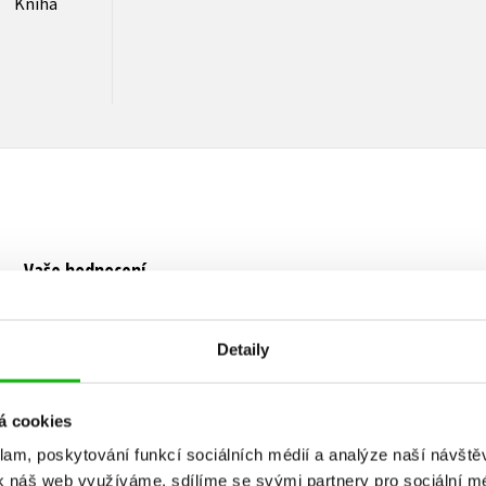
Kniha
Vaše hodnocení
Uživatelskou recenzi mohou vkládat pouze registrovaní uživat
Detaily
Přihlásit
á cookies
klam, poskytování funkcí sociálních médií a analýze naší návšt
k náš web využíváme, sdílíme se svými partnery pro sociální méd