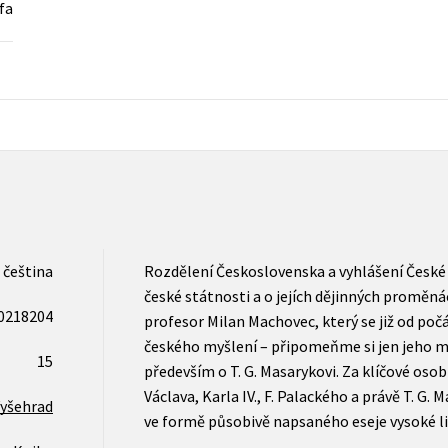
fa
Populárně - naučná pro dospělé
Young adult (SK)
Populárně - naučné pro děti
Zahraniční literatura
Předškoláci
Zdraví a životní styl
Příroda a zahrada
šechny tituly
čeština
Rozdělení Československa a vyhlášení České
české státnosti a o jejích dějinných proměnác
0218204
profesor Milan Machovec, který se již od poč
českého myšlení – připomeňme si jen jeho m
15
především o T. G. Masarykovi. Za klíčové osob
Václava, Karla IV., F. Palackého a právě T. G. 
yšehrad
ve formě působivě napsaného eseje vysoké li