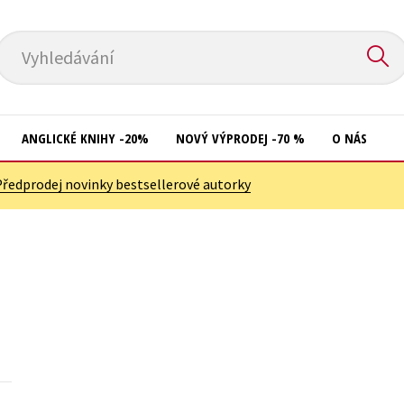
Vyhledávání
ANGLICKÉ KNIHY -20%
NOVÝ VÝPRODEJ -70 %
O NÁS
Předprodej novinky bestsellerové autorky
Přírodní vědy
Křížovky
Společnost, politika
Kuchařky
Technika a věda
New Adult
Učebnice
Ostatní
Umění a kultura
Počítače
Výchova a pedagogika
Poezie
Young adult