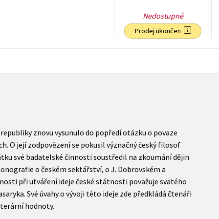
Nedostupné
Prodej ukončen
142
Kč
s DPH
 republiky znovu vysunulo do popředí otázku o povaze
h. O její zodpovězení se pokusil význačný český filosof
átku své badatelské činnosti soustředil na zkoumání dějin
onografie o českém sektářství, o J. Dobrovském a
nosti při utváření ideje české státnosti považuje svatého
Masaryka. Své úvahy o vývoji této ideje zde předkládá čtenáři
terární hodnoty.