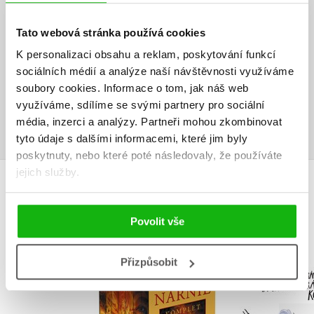
V současné době nejsou vytvořena žádná uživatelská hodnocení.
Tato webová stránka používá cookies
K personalizaci obsahu a reklam, poskytování funkcí
Vaše hodnocení
sociálních médií a analýze naší návštěvnosti využíváme
Uživatelskou recenzi mohou vkládat pouze registrovaní uživatelé
soubory cookies.
Informace o tom, jak náš web
využíváme, sdílíme se svými partnery pro sociální
Přihlásit
média, inzerci a analýzy.
Partneři mohou zkombinovat
tyto údaje s dalšími informacemi, které jim byly
poskytnuty, nebo které poté následovaly, že používáte
jejich služby.
MOHLO BY VÁS TAKÉ ZAJÍMAT
Povolit vše
Přizpůsobit
NARNIE – komplet
Podivu
1.-7.díl – box
vyprávění 
piráta K
C. S. Lewis
Václav Čt