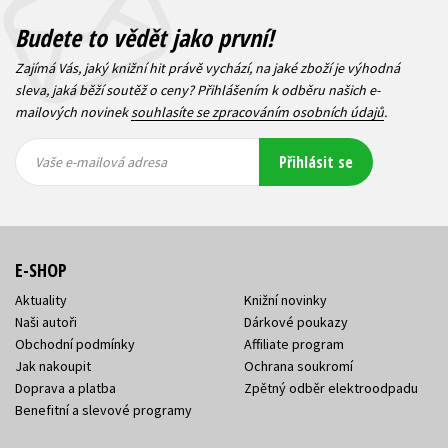
Budete to vědět jako první!
Zajímá Vás, jaký knižní hit právě vychází, na jaké zboží je výhodná
sleva, jaká běží soutěž o ceny? Přihlášením k odběru našich e-
mailových novinek
souhlasíte se zpracováním osobních údajů
.
Vaše e-
Vaše e-
Přihlásit se
mailová
mailová
Vaše e-mailová adresa
adresa
adresa
E-SHOP
Aktuality
Knižní novinky
Naši autoři
Dárkové poukazy
Obchodní podmínky
Affiliate program
Jak nakoupit
Ochrana soukromí
Doprava a platba
Zpětný odběr elektroodpadu
Benefitní a slevové programy