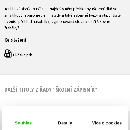
Tenhle zápisník musíš mít! Najdeš v něm přehledný týdenní diář se
smajlíkovým barometrem nálady a také zábavné kvízy a vtipy. Jistě
oceníš i přehled násobilky, vyjmenovaná slova a další šikovné
"taháky".
Ke stažení
Ukázka.pdf
PDF
DALŠÍ TITULY Z ŘADY "ŠKOLNÍ ZÁPISNÍK"
Souhlas
Detaily
Více o cookies
HODNOCENÍ ČTENÁŘŮ