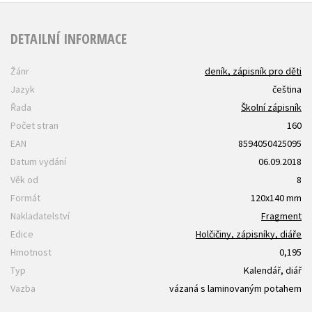
DETAILNÍ INFORMACE
Žánr
deník, zápisník pro děti
Jazyk
čeština
Řada
Školní zápisník
Počet stran
160
EAN
8594050425095
Datum vydání
06.09.2018
Věk od
8
Formát
120x140 mm
Nakladatelství
Fragment
Edice
Holčičiny, zápisníky, diáře
Hmotnost
0,195
Typ
Kalendář, diář
Vazba
vázaná s laminovaným potahem