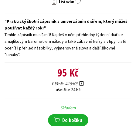
Listování
Young adult (SK)
Zahraniční literatura
Zdraví a životní styl
Praktický školní zápisník s univerzálním diářem, který můžeš
Všechny tituly
používat každý rok!
Tenhle zápisník musíš mít! Najdeš v něm přehledný týdenní diář se
smajlíkovým barometrem nálady a také zábavné kvízy a vtipy. Jistě
oceníš i přehled násobilky, vyjmenovaná slova a další šikovné
"taháky".
95 Kč
119 Kč
Běžně
ušetříte 24 Kč
Skladem
Do košíku