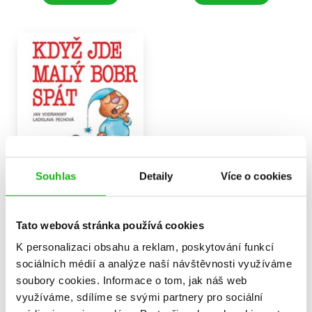
Když jde malý bobr spát
Souhlas
Detaily
Více o cookies
Jan Vodňanský
103 Kč
129 Kč
Tato webová stránka používá cookies
Do košíku
K personalizaci obsahu a reklam, poskytování funkcí
sociálních médií a analýze naší návštěvnosti využíváme
soubory cookies.
Informace o tom, jak náš web
využíváme, sdílíme se svými partnery pro sociální
Zobrazuji 1 až 3 z celkem 3 záznamů