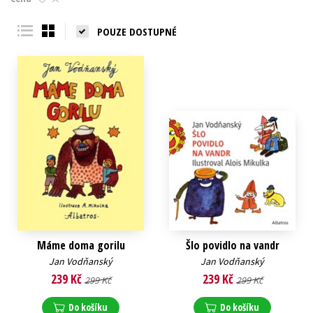
Young adult (SK)
Zahraniční literatura
Zdraví a životní styl
POUZE DOSTUPNÉ
Všechny tituly
Máme doma gorilu
Šlo povidlo na vandr
Jan Vodňanský
Jan Vodňanský
239 Kč
239 Kč
299 Kč
299 Kč
Do košíku
Do košíku