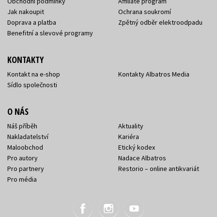
Obchodní podmínky
Affiliate program
Jak nakoupit
Ochrana soukromí
Doprava a platba
Zpětný odběr elektroodpadu
Benefitní a slevové programy
KONTAKTY
Kontakt na e-shop
Kontakty Albatros Media
Sídlo společnosti
O NÁS
Náš příběh
Aktuality
Nakladatelství
Kariéra
Maloobchod
Etický kodex
Pro autory
Nadace Albatros
Pro partnery
Restorio – online antikvariát
Pro média