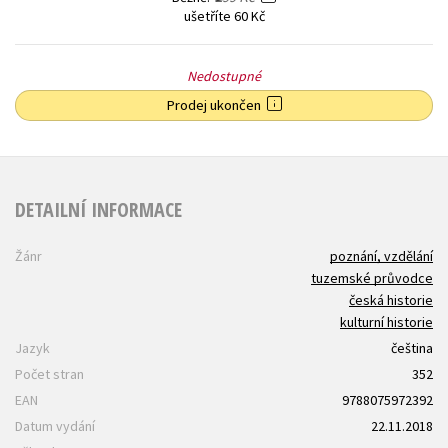
ušetříte 60 Kč
Nedostupné
Prodej ukončen
DETAILNÍ INFORMACE
Žánr
poznání, vzdělání
tuzemské průvodce
česká historie
kulturní historie
Jazyk
čeština
Počet stran
352
EAN
9788075972392
Datum vydání
22.11.2018