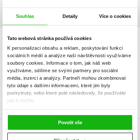
Ukázka.pdf
PDF
Souhlas
Detaily
Více o cookies
Tato webová stránka používá cookies
HODNOCENÍ ČTENÁŘŮ
K personalizaci obsahu a reklam, poskytování funkcí
sociálních médií a analýze naší návštěvnosti využíváme
V současné době nejsou vytvořena žádná uživatelská hodnocení.
soubory cookies.
Informace o tom, jak náš web
využíváme, sdílíme se svými partnery pro sociální
Vaše hodnocení
média, inzerci a analýzy.
Partneři mohou zkombinovat
Uživatelskou recenzi mohou vkládat pouze registrovaní uživatelé
tyto údaje s dalšími informacemi, které jim byly
poskytnuty, nebo které poté následovaly, že používáte
Přihlásit
jejich služby.
Povolit vše
MOHLO BY VÁS TAKÉ ZAJÍMAT