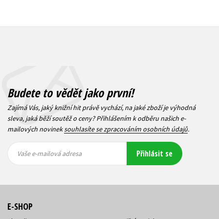
Budete to vědět jako první!
Zajímá Vás, jaký knižní hit právě vychází, na jaké zboží je výhodná
sleva, jaká běží soutěž o ceny? Přihlášením k odběru našich e-
mailových novinek
souhlasíte se zpracováním osobních údajů
.
Vaše e-
Vaše e-
Přihlásit se
mailová
mailová
Vaše e-mailová adresa
adresa
adresa
E-SHOP