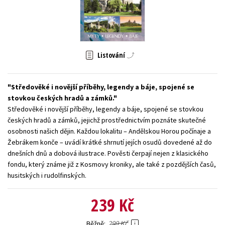
Young adult (SK)
Zahraniční literatura
Zdraví a životní styl
Všechny tituly
Listování
Středověké i novější příběhy, legendy a báje, spojené se
stovkou českých hradů a zámků.
Středověké i novější příběhy, legendy a báje, spojené se stovkou
českých hradů a zámků, jejichž prostřednictvím poznáte skutečné
osobnosti našich dějin. Každou lokalitu – Andělskou Horou počínaje a
Žebrákem konče – uvádí krátké shrnutí jejích osudů dovedené až do
dnešních dnů a dobová ilustrace. Pověsti čerpají nejen z klasického
fondu, který známe již z Kosmovy kroniky, ale také z pozdějších časů,
husitských i rudolfinských.
239 Kč
299 Kč
Běžně