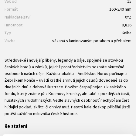
Věk od
15
Formát
160x240 mm
Nakladatelství
XYZ
Hmotnost
0,816
Typ
Kniha
Vazba
vázaná s laminovaným potahem a přebalem
Středověké i novější příběhy, legendy a báje, spojené se stovkou
českých hradů a zámků, jejichž prostřednictvím poznáte skutečné
osobnosti našich dějin. Každou lokalitu – Andělskou Horou počínaje a
Žebrákem konče – uvádí krátké shrnutí jejích osudů dovedené až do
dnešních dnů a dobová ilustrace. Pověsti čerpají nejen z klasického
fondu, který známe již z Kosmovy kroniky, ale také z pozdějších časů,
husitských i rudolfinských. Vedle slavných osobností nechybí ani čert
hlídající poklad, skřítci či ohnivý muž. Pestrý kaleidoskop příběhů jistě
potěší každého milovníka české historie.
Ke stažení