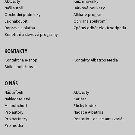
Aktuality
Knižní novinky
Naši autoři
Dárkové poukazy
Obchodní podmínky
Affiliate program
Jak nakoupit
Ochrana soukromí
Doprava a platba
Zpětný odběr elektroodpadu
Benefitní a slevové programy
KONTAKTY
Kontakt na e-shop
Kontakty Albatros Media
Sídlo společnosti
O NÁS
Náš příběh
Aktuality
Nakladatelství
Kariéra
Maloobchod
Etický kodex
Pro autory
Nadace Albatros
Pro partnery
Restorio – online antikvariát
Pro média