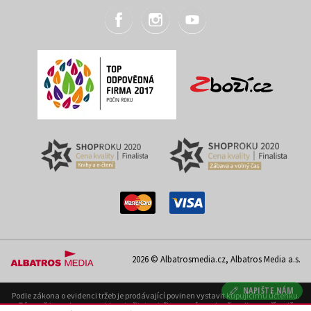
2026 © Albatrosmedia.cz, Albatros Media a.s.
NAPIŠTE NÁM
Podle zákona o evidenci tržeb je prodávající povinen vystavit kupujícímu účtenku.
Zároveň je povinen zaevidovat přijatou tržbu u správce daně on-line; v případě