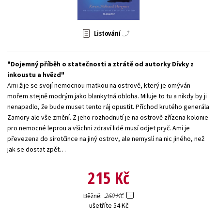
Young adult (SK)
Zahraniční literatura
Zdraví a životní styl
Listování
Všechny tituly
Dojemný příběh o statečnosti a ztrátě od autorky Dívky z
inkoustu a hvězd
Ami žije se svojí nemocnou matkou na ostrově, který je omýván
mořem stejně modrým jako blankytná obloha. Miluje to tu a nikdy by ji
nenapadlo, že bude muset tento ráj opustit. Příchod krutého generála
Zamory ale vše změní. Z jeho rozhodnutí je na ostrově zřízena kolonie
pro nemocné leprou a všichni zdraví lidé musí odjet pryč. Ami je
převezena do sirotčince na jiný ostrov, ale nemyslí na nic jiného, než
jak se dostat zpět…
215 Kč
269 Kč
Běžně
ušetříte 54 Kč