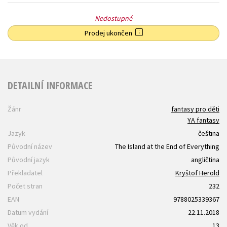
Nedostupné
Prodej ukončen
DETAILNÍ INFORMACE
Žánr
fantasy pro děti
YA fantasy
Jazyk
čeština
Původní název
The Island at the End of Everything
Původní jazyk
angličtina
Překladatel
Kryštof Herold
Počet stran
232
EAN
9788025339367
Datum vydání
22.11.2018
Věk od
13