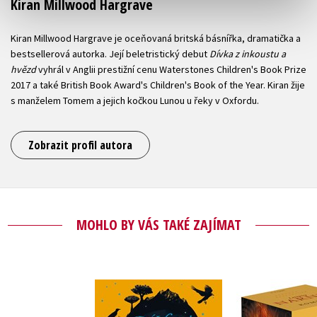
Kiran Millwood Hargrave
Kiran Millwood Hargrave je oceňovaná britská básnířka, dramatička a
bestsellerová autorka. Její beletristický debut
Dívka z inkoustu a
hvězd
vyhrál v Anglii prestižní cenu Waterstones Children's Book Prize
2017 a také British Book Award's Children's Book of the Year. Kiran žije
s manželem Tomem a jejich kočkou Lunou u řeky v Oxfordu.
Zobrazit profil autora
MOHLO BY VÁS TAKÉ ZAJÍMAT
Dívka z inkoustu a
NARNIE – 
hvězd
1.-7.díl