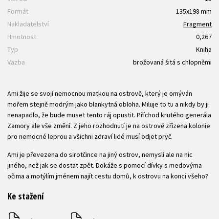
Formát
135x198 mm
Nakladatelství
Fragment
Hmotnost
0,267
Typ
Kniha
Vazba
brožovaná šitá s chlopněmi
Ami žije se svojí nemocnou matkou na ostrově, který je omýván
mořem stejně modrým jako blankytná obloha. Miluje to tu a nikdy by ji
nenapadlo, že bude muset tento ráj opustit. Příchod krutého generála
Zamory ale vše změní. Z jeho rozhodnutí je na ostrově zřízena kolonie
pro nemocné leprou a všichni zdraví lidé musí odjet pryč.
Ami je převezena do sirotčince na jiný ostrov, nemyslí ale na nic
jiného, než jak se dostat zpět. Dokáže s pomocí dívky s medovýma
očima a motýlím jménem najít cestu domů, k ostrovu na konci všeho?
Ke stažení