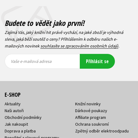
Budete to vědět jako první!
Zajímá Vás, jaký knižní hit právě vychází, na jaké zboží je výhodná
sleva, jaká běží soutěž o ceny? Přihlášením k odběru našich e-
mailových novinek
souhlasíte se zpracováním osobních údajů
.
Vaše e-
Vaše e-
Přihlásit se
mailová
mailová
Vaše e-mailová adresa
adresa
adresa
E-SHOP
Aktuality
Knižní novinky
Naši autoři
Dárkové poukazy
Obchodní podmínky
Affiliate program
Jak nakoupit
Ochrana soukromí
Doprava a platba
Zpětný odběr elektroodpadu
Benefitní a slevové programy