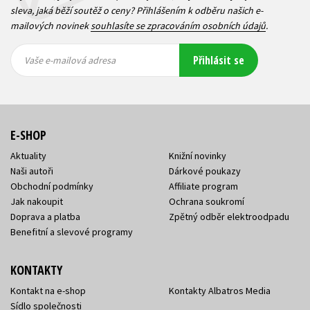
sleva, jaká běží soutěž o ceny? Přihlášením k odběru našich e-
mailových novinek
souhlasíte se zpracováním osobních údajů
.
Vaše e-
Vaše e-
Přihlásit se
mailová
mailová
Vaše e-mailová adresa
adresa
adresa
E-SHOP
Aktuality
Knižní novinky
Naši autoři
Dárkové poukazy
Obchodní podmínky
Affiliate program
Jak nakoupit
Ochrana soukromí
Doprava a platba
Zpětný odběr elektroodpadu
Benefitní a slevové programy
KONTAKTY
Kontakt na e-shop
Kontakty Albatros Media
Sídlo společnosti