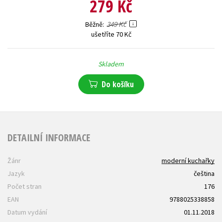
279 Kč
349 Kč
Běžně
ušetříte 70 Kč
Skladem
Do košíku
DETAILNÍ INFORMACE
Žánr
moderní kuchařky
Jazyk
čeština
Počet stran
176
EAN
9788025338858
Datum vydání
01.11.2018