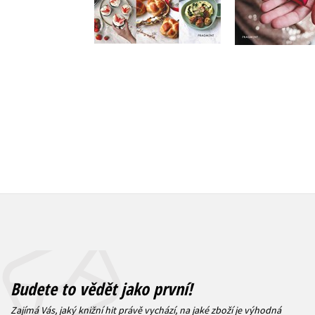
,
Lucie Hu
,
Alena Přich
Do košíku
,
Soňa Ku
,
Veronika K
319 Kč
399 Kč
,
Kateřina 
,
Romana B
Václav Š
Do košík
399 Kč
4
Budete to vědět jako první!
Zajímá Vás, jaký knižní hit právě vychází, na jaké zboží je výhodná