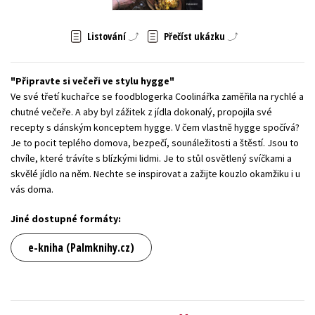
Young adult (SK)
Zahraniční literatura
Zdraví a životní styl
Listování
Přečíst ukázku
Všechny tituly
Připravte si večeři ve stylu hygge
Ve své třetí kuchařce se foodblogerka Coolinářka zaměřila na rychlé a
chutné večeře. A aby byl zážitek z jídla dokonalý, propojila své
recepty s dánským konceptem hygge. V čem vlastně hygge spočívá?
Je to pocit teplého domova, bezpečí, sounáležitosti a štěstí. Jsou to
chvíle, které trávíte s blízkými lidmi. Je to stůl osvětlený svíčkami a
skvělé jídlo na něm. Nechte se inspirovat a zažijte kouzlo okamžiku i u
vás doma.
Jiné dostupné formáty:
e-kniha (Palmknihy.cz)