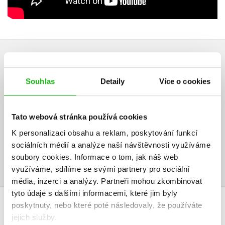
HODNOCENÍ ČTENÁŘŮ
Souhlas
Detaily
Více o cookies
V současné době nejsou vytvořena žádná uživatelská hodnocení.
Vaše hodnocení
Tato webová stránka používá cookies
K personalizaci obsahu a reklam, poskytování funkcí
Uživatelskou recenzi mohou vkládat pouze registrovaní uživatelé
sociálních médií a analýze naší návštěvnosti využíváme
Přihlásit
soubory cookies.
Informace o tom, jak náš web
využíváme, sdílíme se svými partnery pro sociální
média, inzerci a analýzy.
Partneři mohou zkombinovat
tyto údaje s dalšími informacemi, které jim byly
AUTOR KNIHY
poskytnuty, nebo které poté následovaly, že používáte
jejich služby.