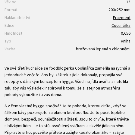
Věk od
15
Formát
200x252 mm
Nakladatelství
Fragment
Edice
Coolinářka
Hmotnost
0,656
Typ
Kniha
Vazba
brožovaná lepená s chlopněmi
Ve své třetí kuchařce se foodblogerka Coolinářka zaměřila na rychlé a
jednoduché večeře. Aby byl zážitek z jídla dokonalý, propojila své
recepty s dánským konceptem hygge. Všechna jídla uvařila a nafotila
tak, aby vás výsledek inspiroval k tomu, že si stejnou atmosféru
pohody vykouzlíte i u vás doma.
A v čem vlastně hygge spočívá? Je to pohoda, kterou cítíte, když se
šálkem kávy pozorujete za oknem letní bouřku. Je to pocit teplého
domova, bezpečí, sounáležitosti a štěstí. Jsou to chvíle, které trávíte
s blízkými lidmi. Je to stůl osvětlený svíčkami a skvělé jídlo na něm.
Připravte si ho, pozvěte přátele a zažijte kouzlo okamžiku – zažijte