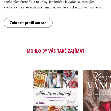
nadšených čtenářů, a to už byl jen krůček k vydání autorských
kuchařek. Její recepty jsou snadné, rychlé a z dostupných surovin.
Zobrazit profil autora
MOHLO BY VÁS TAKÉ ZAJÍMAT
Kouzelné 
Aby dětem chutnalo
,
Svatava V
,
Lucie Ba
Svatava Vašková
,
Kateřina 
,
Martina H
,
Markéta M
,
Alena Cho
,
Nela Ste
,
Klára Kar