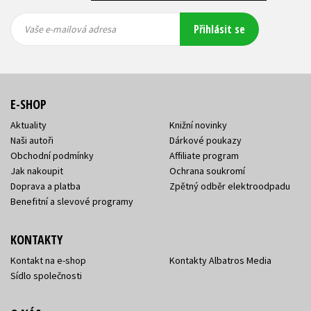
Vaše e-
Vaše e-
Přihlásit se
mailová
mailová
Vaše e-mailová adresa
adresa
adresa
E-SHOP
Aktuality
Knižní novinky
Naši autoři
Dárkové poukazy
Obchodní podmínky
Affiliate program
Jak nakoupit
Ochrana soukromí
Doprava a platba
Zpětný odběr elektroodpadu
Benefitní a slevové programy
KONTAKTY
Kontakt na e-shop
Kontakty Albatros Media
Sídlo společnosti