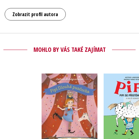
Zobrazit profil autora
MOHLO BY VÁS TAKÉ ZAJÍMAT
Pipi Dlouhá
Pipi se při
punčocha
Astrid Lind
Astrid Lindgrenová
Do košík