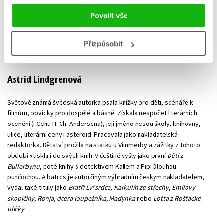
Povolit vše
Přizpůsobit
Astrid Lindgrenová
Světově známá švédská autorka psala knížky pro děti, scénáře k
filmům, povídky pro dospělé a básně. Získala nespočet literárních
ocenění (i Cenu H. Ch. Andersena), její jméno nesou školy, knihovny,
ulice, literární ceny i asteroid. Pracovala jako nakladatelská
redaktorka. Dětství prožila na statku u Vimmerby a zážitky z tohoto
období vtiskla i do svých knih. V češtině vyšly jako první
Děti z
Bullerbynu
, poté knihy s detektivem Kallem a Pipi Dlouhou
punčochou. Albatros je autorčiným výhradním českým nakladatelem,
vydal také tituly jako
Bratři Lví srdce
,
Karkulín ze střechy
,
Emilovy
skopičiny, Ronja, dcera loupežníka, Madynka
nebo
Lotta z Rošťácké
uličky
.