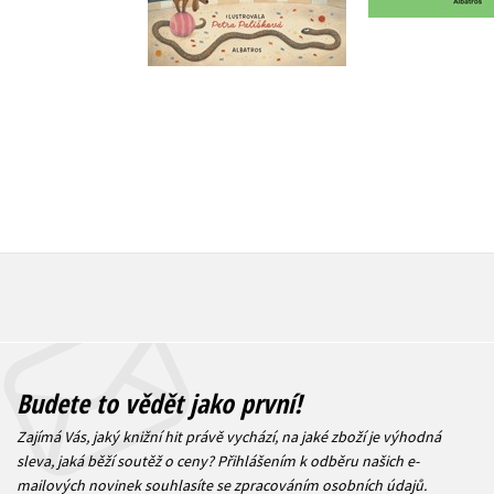
Do košíku
279 Kč
3
319 Kč
399 Kč
Budete to vědět jako první!
Zajímá Vás, jaký knižní hit právě vychází, na jaké zboží je výhodná
sleva, jaká běží soutěž o ceny? Přihlášením k odběru našich e-
mailových novinek
souhlasíte se zpracováním osobních údajů
.