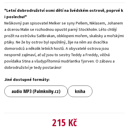
Young adult (SK)
Zahraniční literatura
Zdraví a životní styl
Letní dobrodružství osmi dětí na švédském ostrově, poprvé k
i poslechu!
Všechny tituly
Nešikovný pan spisovatel Melker se syny Pellem, Niklasem, Johanem
a dcerou Malin se rozhodnou opustit parný Stockholm. Léto chtějí
prožít na ostrůvku Saltkrakan, obklopeni mořem, skalisky a mořskými
ptáky. Ne že by ostrov byl opuštěný, žije na něm asi dvacítka
domorodců a několik letních hostů. A obyvatelé ostrova jsou
nesporně zajímaví, ať už jsou to sestry Teddy a Freddy, věčná
povídalka Stina a všudypřítomná mudrlantka Tjorven. O zábavu a
dobrodružství je tedy postaráno!
Jiné dostupné formáty:
audio MP3 (Palmknihy.cz)
kniha
215 Kč