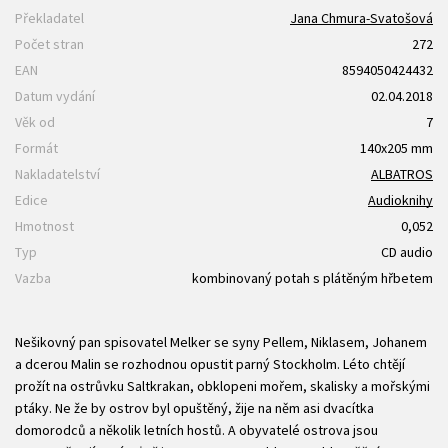
Překladatel
Jana Chmura-Svatošová
Počet stran
272
EAN
8594050424432
Datum vydání
02.04.2018
Věk od
7
Formát
140x205 mm
Nakladatelství
ALBATROS
Edice
Audioknihy
Hmotnost
0,052
Typ
CD audio
Vazba
kombinovaný potah s plátěným hřbetem
Nešikovný pan spisovatel Melker se syny Pellem, Niklasem, Johanem
a dcerou Malin se rozhodnou opustit parný Stockholm. Léto chtějí
prožít na ostrůvku Saltkrakan, obklopeni mořem, skalisky a mořskými
ptáky. Ne že by ostrov byl opuštěný, žije na něm asi dvacítka
domorodců a několik letních hostů. A obyvatelé ostrova jsou