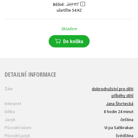
269 Kč
Běžně
ušetříte 54 Kč
Skladem
Do košíku
DETAILNÍ INFORMACE
Žánr
dobrodružství pro děti
příběhy dětí
Interpret
Jana Štvrtecká
Délka
8 hodin 24 minut
Jazyk
čeština
Původní název
Vi pa Saltkrakan
Původní jazyk
švédština