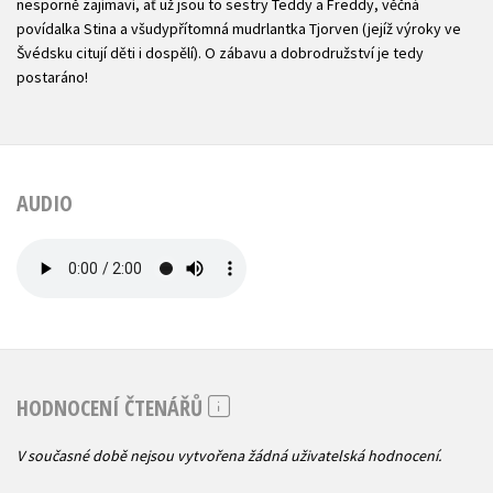
nesporně zajímaví, ať už jsou to sestry Teddy a Freddy, věčná
povídalka Stina a všudypřítomná mudrlantka Tjorven (jejíž výroky ve
Švédsku citují děti i dospělí). O zábavu a dobrodružství je tedy
postaráno!
AUDIO
HODNOCENÍ ČTENÁŘŮ
V současné době nejsou vytvořena žádná uživatelská hodnocení.