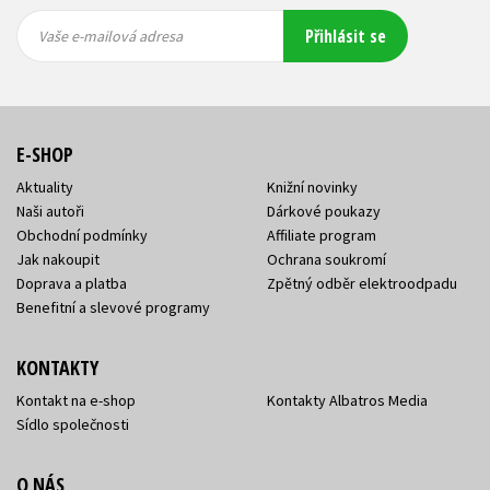
Vaše e-
Vaše e-
Přihlásit se
mailová
mailová
Vaše e-mailová adresa
adresa
adresa
E-SHOP
Aktuality
Knižní novinky
Naši autoři
Dárkové poukazy
Obchodní podmínky
Affiliate program
Jak nakoupit
Ochrana soukromí
Doprava a platba
Zpětný odběr elektroodpadu
Benefitní a slevové programy
KONTAKTY
Kontakt na e-shop
Kontakty Albatros Media
Sídlo společnosti
O NÁS