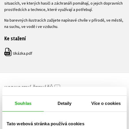
situacích, ve kterých hasiči a záchranáři pomáhají, o jejich dopravních
prostředcích a technice, které využívají a potřebují.
Na barevných ilustracích zažijete napínavé chvíle v přírodě, ve městě,
na suchu, ve vodě i ve vzduchu.
Ke stažení
Ukázka.pdf
PDF
HODNOCENÍ ČTENÁŘŮ
V současné době nejsou vytvořena žádná uživatelská hodnocení.
Souhlas
Detaily
Více o cookies
Vaše hodnocení
Tato webová stránka používá cookies
Uživatelskou recenzi mohou vkládat pouze registrovaní uživatelé