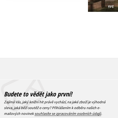
1 832 Kč
343 Kč
2 290 Kč
4
Budete to vědět jako první!
Zajímá Vás, jaký knižní hit právě vychází, na jaké zboží je výhodná
sleva, jaká běží soutěž o ceny? Přihlášením k odběru našich e-
mailových novinek
souhlasíte se zpracováním osobních údajů
.