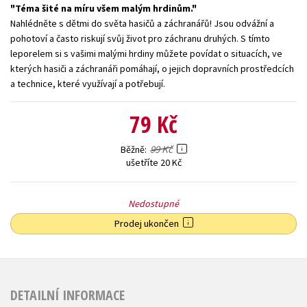
Téma šité na míru všem malým hrdinům.
Young adult (SK)
Zahraniční literatura
Zdraví a životní styl
Nahlédněte s dětmi do světa hasičů a záchranářů! Jsou odvážní a
pohotoví a často riskují svůj život pro záchranu druhých. S tímto
Všechny tituly
leporelem si s vašimi malými hrdiny můžete povídat o situacích, ve
kterých hasiči a záchranáři pomáhají, o jejich dopravních prostředcích
a technice, které využívají a potřebují.
79 Kč
99 Kč
Běžně
ušetříte 20 Kč
Nedostupné
Prodej ukončen
DETAILNÍ INFORMACE