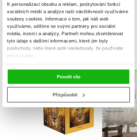
K personalizaci obsahu a reklam, poskytování funkcí
Přihlásit
sociálních médií a analýze naší návštěvnosti využíváme
soubory cookies.
Informace o tom, jak náš web
využíváme, sdílíme se svými partnery pro sociální
média, inzerci a analýzy.
Partneři mohou zkombinovat
tyto údaje s dalšími informacemi, které jim byly
MOHLO BY VÁS TAKÉ ZAJÍMAT
poskytnuty, nebo které poté následovaly, že používáte
jejich služby.
NARNIE – komplet
Čarodějn
Povolit vše
1.-7.díl – box
Frýval
C. S. Lewis
Izabela Mi
Přizpůsobit
Do košíku
Do košík