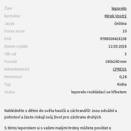
Žánr
leporelo
Ilustrátor
Mirek Vostrý
Jazyk
čeština
Počet stran
10
EAN
9788026418238
Datum vydání
12.03.2018
Věk od
3
Formát
180x160 mm
Nakladatelství
CPRESS
Hmotnost
0,16
Typ
Kniha
Vazba
leporelo rozkládací se hřbetem
Nahlédněte s dětmi do světa hasičů a záchranářů! Jsou odvážní a
pohotoví a často riskují svůj život pro záchranu druhých.
S tímto leporelem si s vašimi malými hrdiny můžete povídat o