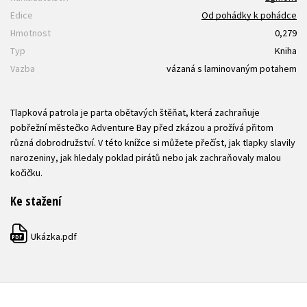
Edice
Od pohádky k pohádce
Hmotnost
0,279
Typ
Kniha
Vazba
vázaná s laminovaným potahem
Tlapková patrola je parta obětavých štěňat, která zachraňuje
pobřežní městečko Adventure Bay před zkázou a prožívá přitom
různá dobrodružství. V této knížce si můžete přečíst, jak tlapky slavily
narozeniny, jak hledaly poklad pirátů nebo jak zachraňovaly malou
kočičku.
Ke stažení
Ukázka.pdf
PDF