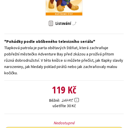
Young adult (SK)
Zahraniční literatura
Zdraví a životní styl
Všechny tituly
Listování
Pohádky podle oblíbeného televizního seriálu
Tlapková patrola je parta obětavých štěňat, která zachraňuje
pobřežní městečko Adventure Bay před zkázou a prožívá přitom
různá dobrodružství. V této knížce si můžete přečíst, jak tlapky slavily
narozeniny, jak hledaly poklad pirátů nebo jak zachraňovaly malou
kočičku.
119 Kč
149 Kč
Běžně
ušetříte 30 Kč
Nedostupné