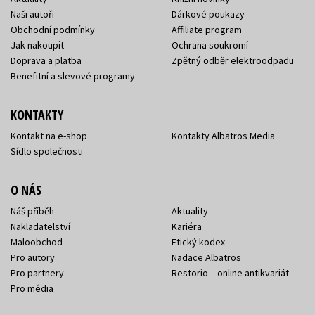
Naši autoři
Dárkové poukazy
Obchodní podmínky
Affiliate program
Jak nakoupit
Ochrana soukromí
Doprava a platba
Zpětný odběr elektroodpadu
Benefitní a slevové programy
KONTAKTY
Kontakt na e-shop
Kontakty Albatros Media
Sídlo společnosti
O NÁS
Náš příběh
Aktuality
Nakladatelství
Kariéra
Maloobchod
Etický kodex
Pro autory
Nadace Albatros
Pro partnery
Restorio – online antikvariát
Pro média