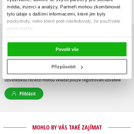
média, inzerci a analýzy.
Partneři mohou zkombinovat
tyto údaje s dalšími informacemi, které jim byly
poskytnuty, nebo které poté následovaly, že používáte
jejich služby.
HODNOCENÍ ČTENÁŘŮ
Povolit vše
V současné době nejsou vytvořena žádná uživatelská hodnocení.
Přizpůsobit
Vaše hodnocení
Uživatelskou recenzi mohou vkládat pouze registrovaní uživatelé
Přihlásit
MOHLO BY VÁS TAKÉ ZAJÍMAT