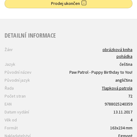
Prodej ukončen
DETAILNÍ INFORMACE
Žánr
obrázková kniha
pohádka
Jazyk
čeština
Původní název
Paw Patrol - Puppy Birthday to You!
Původní jazyk
angličtina
Řada
Tlapková patrola
Počet stran
72
EAN
9788025240359
Datum vydání
13.11.2017
Věk od
4
Formát
163x234 mm
Nakladatelství
Egmont