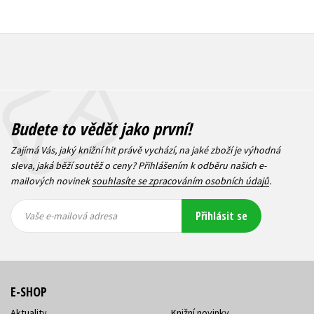
Budete to vědět jako první!
Zajímá Vás, jaký knižní hit právě vychází, na jaké zboží je výhodná
sleva, jaká běží soutěž o ceny? Přihlášením k odběru našich e-
mailových novinek
souhlasíte se zpracováním osobních údajů
.
Vaše e-
Vaše e-
Přihlásit se
mailová
mailová
Vaše e-mailová adresa
adresa
adresa
E-SHOP
Aktuality
Knižní novinky