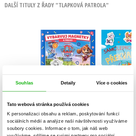
DALŠÍ TITULY Z ŘADY "TLAPKOVÁ PATROLA"
Tlapková p
Tlapková patrola -
Samole
Vybarvuj magnetky
překva
Kolektiv
Kolekt
Souhlas
Detaily
Více o cookies
Do košíku
Do košík
Tato webová stránka používá cookies
183 Kč
229 Kč
199 Kč
2
K personalizaci obsahu a reklam, poskytování funkcí
sociálních médií a analýze naší návštěvnosti využíváme
soubory cookies.
Informace o tom, jak náš web
využíváme, sdílíme se svými partnery pro sociální