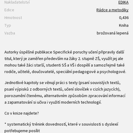
Nakladatelství
EDIKA
Edice
Rádce a metodiky
Hmotnost
0,436
Typ
Kniha
Vazba
brožovaná lepená
Autorky úspěšné publikace Specifické poruchy učení připravily další
titul, který je zaměřen především na žáky 2. stupně ZŠ, využít jej ale
mohou také žáci starší, studenti SŠ a VŠ i dospělí a samozřejmě také
rodiče, učitelé, doučovatelé, speciální pedagogové a psychologové.
Jednotlivé kapitoly se věnují práci s texty (psaní souvislých textů,
psaní výpisků z odborných textů, učení slovíček v cizích jazycích),
porozumění čtenému, alternativním způsobům zpracování informací
a zapamatování si učiva i využití moderních technologií.
Co v knize najdete?
* systematický trénink dovedností, které v souvislosti s dyslexií
potřebujeme posílit