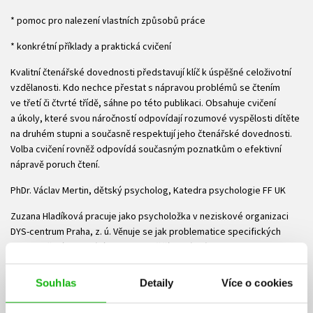
* pomoc pro nalezení vlastních způsobů práce
* konkrétní příklady a praktická cvičení
Kvalitní čtenářské dovednosti představují klíč k úspěšné celoživotní
vzdělanosti. Kdo nechce přestat s nápravou problémů se čtením
ve třetí či čtvrté třídě, sáhne po této publikaci. Obsahuje cvičení
a úkoly, které svou náročností odpovídají rozumové vyspělosti dítěte
na druhém stupni a současně respektují jeho čtenářské dovednosti.
Volba cvičení rovněž odpovídá současným poznatkům o efektivní
nápravě poruch čtení.
PhDr. Václav Mertin, dětský psycholog, Katedra psychologie FF UK
Zuzana Hladíková pracuje jako psycholožka v neziskové organizaci
DYS-centrum Praha, z. ú. Věnuje se jak problematice specifických
poruch učení a chování, tak i obecnějším otázkám edukace. Je
spoluzakladatelkou Základní školy Poznávání. Podílela se na vzniku
několika publikací a komplexního tréninkového programu pro
Souhlas
Detaily
Více o cookies
středoškoláky s dyslexií nazvaného „Já na to mám“.