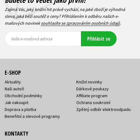
Zajímá Vás, jaký knižní hit právě vychází, na jaké zboží je výhodná
sleva, jaká běží soutěž o ceny? Přihlášením k odběru našich e-
mailových novinek
souhlasíte se zpracováním osobních údajů
.
Vaše e-
Vaše e-
Přihlásit se
mailová
mailová
Vaše e-mailová adresa
adresa
adresa
E-SHOP
Aktuality
Knižní novinky
Naši autoři
Dárkové poukazy
Obchodní podmínky
Affiliate program
Jak nakoupit
Ochrana soukromí
Doprava a platba
Zpětný odběr elektroodpadu
Benefitní a slevové programy
KONTAKTY