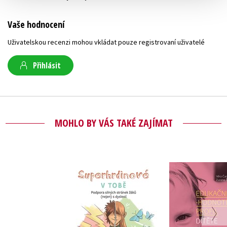
Vaše hodnocení
Uživatelskou recenzi mohou vkládat pouze registrovaní uživatelé
Přihlásit
MOHLO BY VÁS TAKÉ ZAJÍMAT
Edukačně-h
Superhrdinové v
profil dí
tobě
poruc
autistickéh
,
Věra Čad
Lenka Krejčová
Zuzana Žam
(do 7 