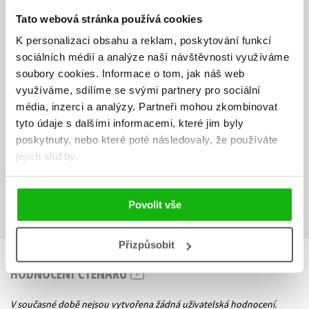
Lenka Krejčová pracuje jako psycholožka v neziskové organizaci DYS-
Tato webová stránka používá cookies
centrum Praha, z. ú. a na Katedře psychologie FF UK. Byla zapojena
do lokalizace několika diagnostických me­tod. Dlouhodobě se také
K personalizaci obsahu a reklam, poskytování funkcí
zabývá specifickými poruchami učení a chování, což přerostlo
sociálních médií a analýze naší návštěvnosti využíváme
v ucelený zájem o problematiku edukace a systém vzdělávání. Spolu
soubory cookies.
Informace o tom, jak náš web
se Zuzanou Hladíkovou založila Základní školu Poznávání. Je autorkou
využíváme, sdílíme se svými partnery pro sociální
nebo spoluautorkou řady časopiseckých článků a knih, podílela se
média, inzerci a analýzy.
Partneři mohou zkombinovat
na vzniku komplexního tréninkového programu pro středoškoláky
tyto údaje s dalšími informacemi, které jim byly
s dyslexií.
poskytnuty, nebo které poté následovaly, že používáte
Ke stažení
jejich služby.
Obsah.pdf
Ukázka.pdf
PDF
PDF
Povolit vše
Přizpůsobit
HODNOCENÍ ČTENÁŘŮ
V současné době nejsou vytvořena žádná uživatelská hodnocení.