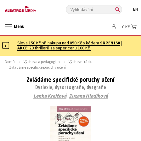
Vyhledávání
EN
ANGLICKÉ KNIHY -20 %
VÝPRODEJ -70 %
20 ZA KILO
Menu
0 Kč
20 ZA KILO
KNIHY S DÁRKEM
🎁DÁRKOVÉ PUBLIKACE
✉️ DÁRKOVÉ POUKAZY
Sleva 150 Kč při nákupu nad 850 Kč s kódem
Auto - moto
Beletrie pro děti
SRPEN150
|
AKCE
: 20 thrillerů za super cenu 100 Kč!
Beletrie pro dospělé
Byznys a ekonomie
Cestování
Domů
Výchova a pedagogika
Výchovní rádci
Dárkové publikace
Dárkové zboží
Digitální fotografie
Zvládáme specifické poruchy učení
Esoterika a duchovní svět
Historie a military
Hobby
Jazyky
Zvládáme specifické poruchy učení
Kalendáře
Kariéra a osobní rozvoj
Komiks
Křížovky
Dyslexie, dysortografie, dysgrafie
,
Lenka Krejčová
Zuzana Hladíková
Kuchařky
New Adult
Ostatní
Počítače
Poezie
Populárně - naučná pro dospělé
Populárně - naučné pro děti
Předškoláci
Příroda a zahrada
Přírodní vědy
Společnost, politika
Technika a věda
Učebnice
Umění a kultura
Výchova a pedagogika
Young adult