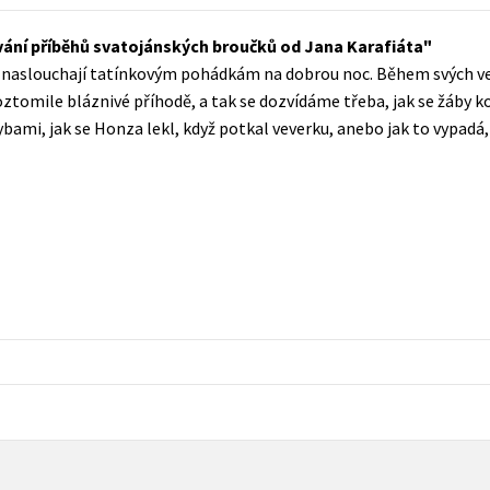
Populárně - naučná pro dospělé
Young adult (SK)
ání příběhů svatojánských broučků od Jana Karafiáta
Populárně - naučné pro děti
ivě naslouchají tatínkovým pohádkám na dobrou noc. Během svých ve
Zahraniční literatura
Předškoláci
tomile bláznivé příhodě, a tak se dozvídáme třeba, jak se žáby k
Zdraví a životní styl
s rybami, jak se Honza lekl, když potkal veverku, anebo jak to vypad
Příroda a zahrada
šechny tituly