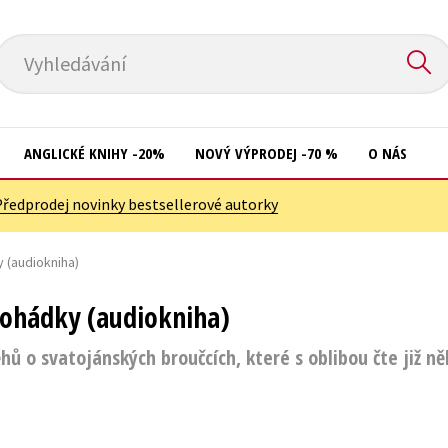
Vyhledávání
ANGLICKÉ KNIHY -20%
NOVÝ VÝPRODEJ -70 %
O NÁS
Předprodej novinky bestsellerové autorky
Přírodní vědy
Křížovky
Společnost, politika
 (audiokniha)
Kuchařky
Technika a věda
New Adult
pohádky (audiokniha)
Učebnice
Ostatní
hů o svatojánských broučcích, které s oblibou čte již ně
Umění a kultura
Počítače
Výchova a pedagogika
Poezie
Young adult