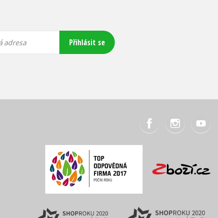
Přihlásit se
á adresa