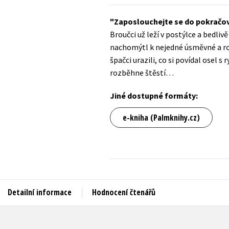
Auto - moto
Jazyky
Zaposlouchejte se do pokračov
Beletrie pro děti
Broučci už leží v postýlce a bedl
Kalendáře
Beletrie pro dospělé
nachomýtl k nejedné úsměvné a roz
Kariéra a osobní rozvoj
špačci urazili, co si povídal osel 
Byznys a ekonomie
rozběhne štěstí…
Komiks
Jiné dostupné formáty:
V
e-kniha (Palmknihy.cz)
Detailní informace
Hodnocení čtenářů