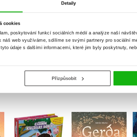
Detaily
Vaše hodnocení
á cookies
klam, poskytování funkcí sociálních médií a analýze naší návšt
Uživatelskou recenzi mohou vkládat pouze registrovaní uživat
k náš web využíváme, sdílíme se svými partnery pro sociální méd
Přihlásit
yto údaje s dalšími informacemi, které jim byly poskytnuty, neb
Přizpůsobit
MOHLO BY VÁS TAKÉ ZAJÍMAT
Gábinin kouzelný
Gerda: Příběh moře a
domek - Čti a hraj si s
odvahy
námi
Adrián Macho
Kolektiv