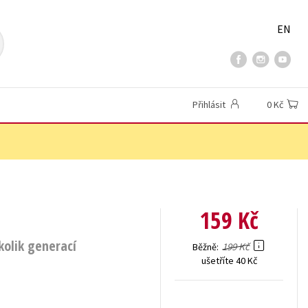
EN
Přihlásit
0 Kč
159 Kč
kolik generací
199 Kč
Běžně
ušetříte 40 Kč