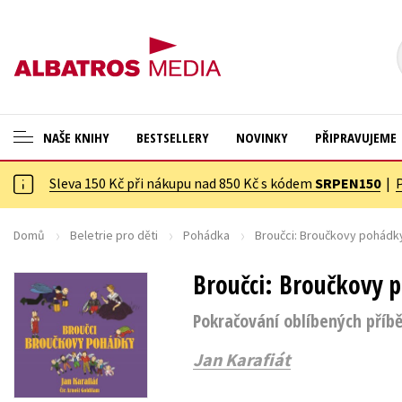
NAŠE KNIHY
BESTSELLERY
NOVINKY
PŘIPRAVUJEME
Sleva 150 Kč při nákupu nad 850 Kč s kódem
SRPEN150
|
ANGLICKÉ KNIHY -20 %
Cestování
NOVÝ VÝPRODEJ -70 %
Dárkové publikace
Domů
Beletrie pro děti
Pohádka
Broučci: Broučkovy pohádky
KNIHY S DÁRKEM
Dárkové zboží
Broučci: Broučkovy 
ASTERIX S DÁRKEM
Digitální fotografie
Pokračování oblíbených příbě
🎁DÁRKOVÉ PUBLIKACE
Esoterika a duchovní svět
Jan Karafiát
✉️ DÁRKOVÉ POUKAZY
Historie a military
Hobby