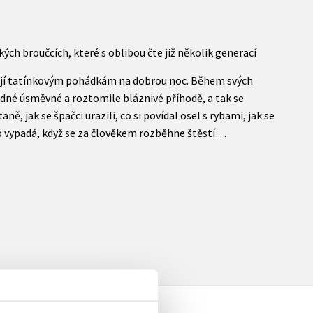
ch broučcích, které s oblibou čte již několik generací
chají tatínkovým pohádkám na dobrou noc. Během svých
edné úsměvné a roztomile bláznivé příhodě, a tak se
ě, jak se špačci urazili, co si povídal osel s rybami, jak se
to vypadá, když se za člověkem rozběhne štěstí…