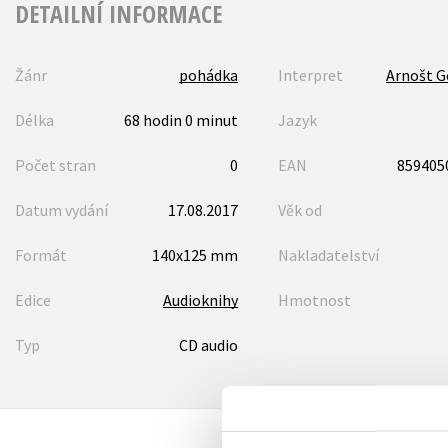
DETAILNÍ INFORMACE
Žánr
pohádka
Interpret
Arnošt G
Délka
68 hodin 0 minut
Jazyk
Počet stran
0
EAN
859405
Datum vydání
17.08.2017
Věk od
Formát
140x125 mm
Nakladatelství
Edice
Audioknihy
Hmotnost
Typ
CD audio