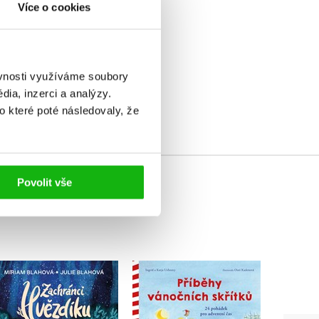
Více o cookies
ěvnosti využíváme soubory
elé
ia, inzerci a analýzy.
o které poté následovaly, že
Povolit vše
Příběhy vánočních
Říká
Zachránci Hvězdíku
skřítků
V
Miriam Blahová
Ingrid Uebeová