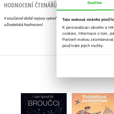
Souhlas
HODNOCENÍ ČTENÁŘŮ
V současné době nejsou vytvořena žádná
Tato webová stránka použív
uživatelská hodnocení.
K personalizaci obsahu a re
cookies.
Informace o tom, ja
Partneři mohou zkombinovat t
používáte jejich služby.
Pohádkové
poslouchání
Broučci
(audiokniha)
Jan Karafiát
,
Karel Jaromír Erben