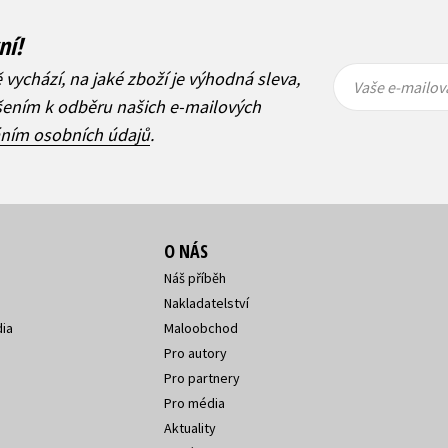
ní!
Vaše e-
Vaše e-
ě vychází, na jaké zboží je výhodná sleva,
mailová
mailová
Vaše e-mailov
adresa
adresa
ášením k odběru našich e-mailových
áním osobních údajů
.
O NÁS
Náš příběh
Nakladatelství
ia
Maloobchod
Pro autory
Pro partnery
Pro média
Aktuality