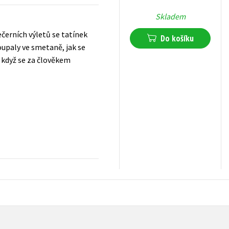
Skladem
černích výletů se tatínek
Do košíku
oupaly ve smetaně, jak se
á, když se za člověkem
159
Kč
s DPH