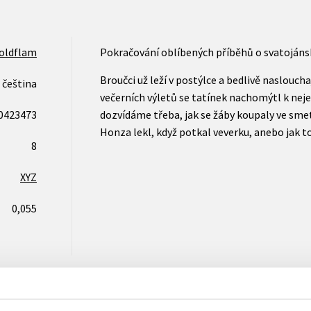
oldflam
Pokračování oblíbených příběhů o svatojánský
Broučci už leží v postýlce a bedlivě naslou
čeština
večerních výletů se tatínek nachomýtl k nej
0423473
dozvídáme třeba, jak se žáby koupaly ve smetan
Honza lekl, když potkal veverku, anebo jak 
8
XYZ
0,055