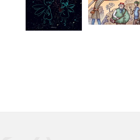
,
Jan Karafiát
,
Beneš Method Kulda
Božena Němcová
Do košíku
105 Kč
349 Kč
Do košíku
183 Kč
229 Kč