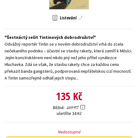
Young adult (SK)
Zahraniční literatura
Zdraví a životní styl
Listování
Všechny tituly
Šestnáctý sešit Tintinových dobrodružství
Odvážný reportér Tintin se v novém dobrodružství vrhá do zcela
nečekaného podniku – účastní se stavby rakety, která zamíří k Měsíci.
Jejím konstruktérem není nikdo jiný než jeho přítel vynálezce
Hluchavka. Zdá se však, že stavbu rakety chce za každou cenu
překazit banda gangsterů, podporovaná nepřátelskou cizí mocností.
A Tintin samozřejmě odhalí jejich stopu...
135 Kč
169 Kč
Běžně
ušetříte 34 Kč
Nedostupné