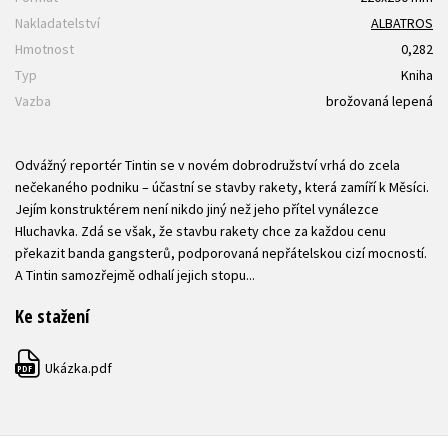
Nakladatelství
ALBATROS
Hmotnost
0,282
Typ
Kniha
Vazba
brožovaná lepená
Odvážný reportér Tintin se v novém dobrodružství vrhá do zcela
nečekaného podniku – účastní se stavby rakety, která zamíří k Měsíci.
Jejím konstruktérem není nikdo jiný než jeho přítel vynálezce
Hluchavka. Zdá se však, že stavbu rakety chce za každou cenu
překazit banda gangsterů, podporovaná nepřátelskou cizí mocností.
A Tintin samozřejmě odhalí jejich stopu...
Ke stažení
Ukázka.pdf
PDF