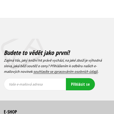
Budete to vědět jako první!
Zajímá Vás, jaký knižní hit právě vychází, na jaké zboží je výhodná
sleva, jaká běží soutěž o ceny? Přihlášením k odběru našich e-
mailových novinek
souhlasíte se zpracováním osobních údajů
.
Vaše e-
Vaše e-
Přihlásit se
mailová
mailová
Vaše e-mailová adresa
adresa
adresa
E-SHOP