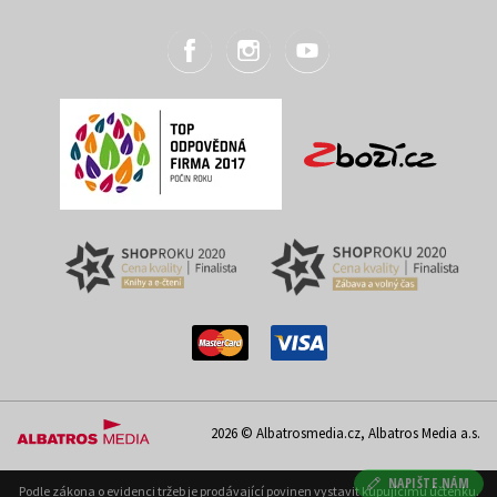
2026 © Albatrosmedia.cz, Albatros Media a.s.
NAPIŠTE NÁM
Podle zákona o evidenci tržeb je prodávající povinen vystavit kupujícímu účtenku.