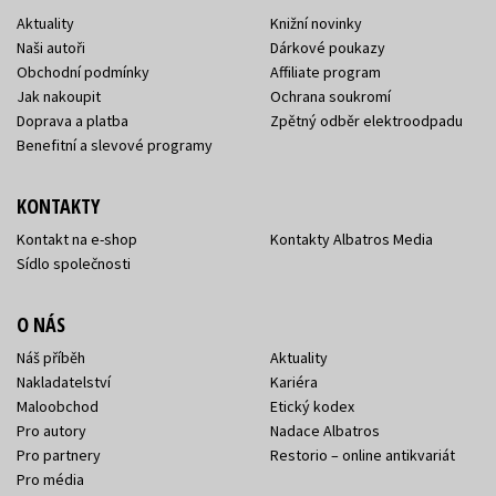
Aktuality
Knižní novinky
Naši autoři
Dárkové poukazy
Obchodní podmínky
Affiliate program
Jak nakoupit
Ochrana soukromí
Doprava a platba
Zpětný odběr elektroodpadu
Benefitní a slevové programy
KONTAKTY
Kontakt na e-shop
Kontakty Albatros Media
Sídlo společnosti
O NÁS
Náš příběh
Aktuality
Nakladatelství
Kariéra
Maloobchod
Etický kodex
Pro autory
Nadace Albatros
Pro partnery
Restorio – online antikvariát
Pro média