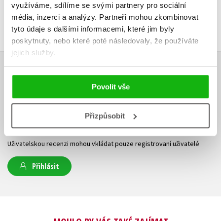
využíváme, sdílíme se svými partnery pro sociální
média, inzerci a analýzy.
Partneři mohou zkombinovat
tyto údaje s dalšími informacemi, které jim byly
poskytnuty, nebo které poté následovaly, že používáte
jejich služby.
HODNOCENÍ ČTENÁŘŮ
Povolit vše
V současné době nejsou vytvořena žádná uživatelská hodnocení.
Přizpůsobit
Vaše hodnocení
Uživatelskou recenzi mohou vkládat pouze registrovaní uživatelé
Přihlásit