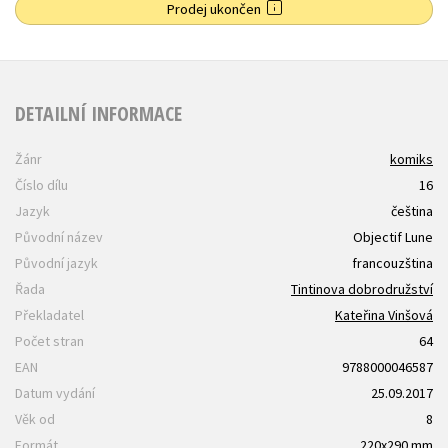
Prodej ukončen
DETAILNÍ INFORMACE
Žánr
komiks
Číslo dílu
16
Jazyk
čeština
Původní název
Objectif Lune
Původní jazyk
francouzština
Řada
Tintinova dobrodružství
Překladatel
Kateřina Vinšová
Počet stran
64
EAN
9788000046587
Datum vydání
25.09.2017
Věk od
8
Formát
220x290 mm