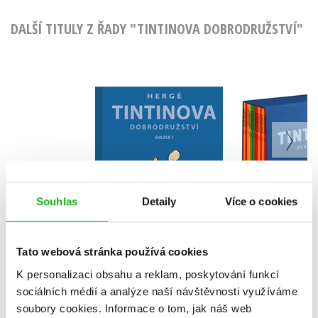
DALŠÍ TITULY Z ŘADY "TINTINOVA DOBRODRUŽSTVÍ"
Tintinova
Tintin
dobrodružství 1 -
dobrodruž
omnibus 1-3
kompletní
Hergé
13-2
Herg
Souhlas
Detaily
Více o cookies
Do košíku
Do košík
Tato webová stránka používá cookies
719 Kč
1 912 Kč
899 Kč
K personalizaci obsahu a reklam, poskytování funkcí
sociálních médií a analýze naší návštěvnosti využíváme
soubory cookies.
Informace o tom, jak náš web