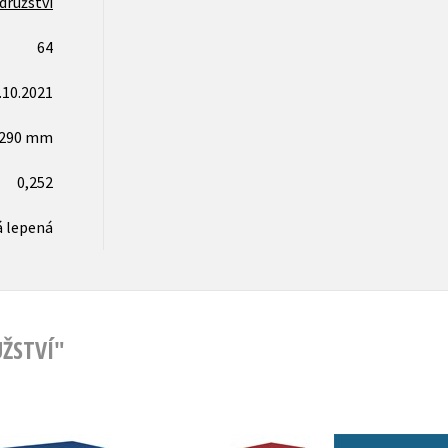
družství
64
.10.2021
x290 mm
0,252
 lepená
ŽSTVÍ"
Tintinova
Tintinova
Tintin