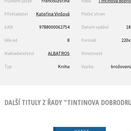
Původní jazyk
francouzština
Řada
Tintinova dobro
Překladatel
Kateřina Vinšová
Počet stran
EAN
9788000062754
Datum vydání
18
Věk od
8
Formát
220
Nakladatelství
ALBATROS
Hmotnost
Typ
Kniha
Vazba
brožovaná
DALŠÍ TITULY Z ŘADY "TINTINOVA DOBRODRU
Tintinova