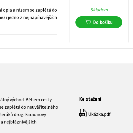
Skladem
í opia a rázem se zaplétá do
ezi jedno z nejnapínavějších
Do košíku
159
Kč
s DPH
Ke stažení
Dálný východ. Během cesty
 se zaplétá do neuvěřitelného
Ukázka.pdf
šeráků drog. Faraonovy
PDF
 a nejbláznivějších