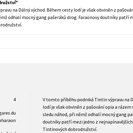
družství
Populárně - naučná pro dospělé
pravu na Dálný východ. Během cesty lodí je však obviněn z pašován
Young adult (SK)
Populárně - naučné pro děti
ěmž odhalí mocný gang pašeráků drog. Faraonovy doutníky patří m
Zahraniční literatura
rodružství.
Předškoláci
Zdraví a životní styl
Příroda a zahrada
šechny tituly
4
V tomto příběhu podniká Tintin výpravu na 
lodí je však obviněn z pašování opia a rázem
gares du
sledu náhod, při němž odhalí mocný gang pa
pharaon
doutníky patří mezi jedno z nejnapínavějších
Tintinových dobrodružství.