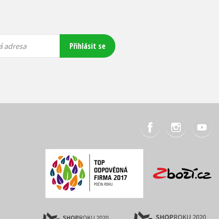
Přihlásit se
á adresa