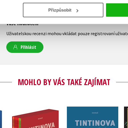
Přizpůsobit
Vaše hodnocení
Uživatelskou recenzi mohou vkládat pouze registrovaní uživat
Přihlásit
MOHLO BY VÁS TAKÉ ZAJÍMAT
Tintinova
Tintinova
dobrodružství -
dobrodružství -
-24
kompletní vydání 1-12
kompletní vydání 13-24