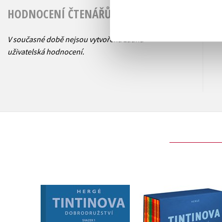
HODNOCENÍ ČTENÁŘŮ
V současné době nejsou vytvořena žádná
uživatelská hodnocení.
Tintinova
Tintinova
dobrodružství 1 -
dobrodružství -
omnibus 1-3
kompletní vydání 13