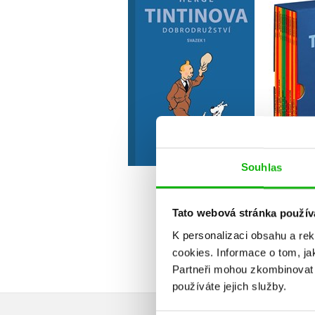
dobrodružství 1 -
do
omnibus 1-3
komple
Hergé
Do košíku
Souhlas
719 Kč
1 9
899 Kč
Tato webová stránka použív
K personalizaci obsahu a re
cookies.
Informace o tom, ja
Partneři mohou zkombinovat t
používáte jejich služby.