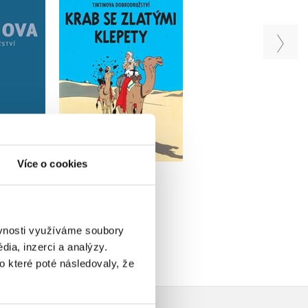
Tintin (9) - Krab se
Tintin (24) - Tintin
ství -
zlatými klepety
alf-art
dání 13-24
Hergé
Hergé
é
Do košíku
Do košíku
u
159 Kč
75 Kč
199 Kč
249 Kč
Více o cookies
2 390 Kč
ěvnosti využíváme soubory
ia, inzerci a analýzy.
o které poté následovaly, že