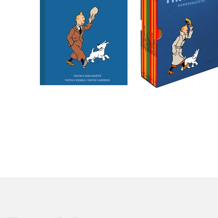
Hergé
Hergé
Do košíku
Do košíku
719 Kč
1 912 Kč
899 Kč
2 390 Kč