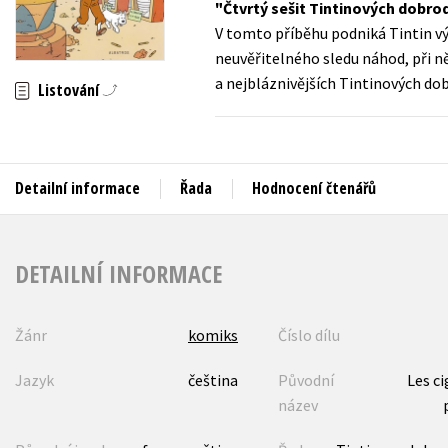
Čtvrtý sešit Tintinových dobro
Auto - moto
V tomto příběhu podniká Tintin vý
Jazyky
Beletrie pro děti
neuvěřitelného sledu náhod, při n
Kalendáře
a nejbláznivějších Tintinových dob
Beletrie pro dospělé
Listování
Kariéra a osobní rozvoj
Byznys a ekonomie
Komiks
Detailní informace
Řada
Hodnocení čtenářů
V
DETAILNÍ INFORMACE
Žánr
komiks
Číslo dílu
Jazyk
čeština
Původní
Les ci
název