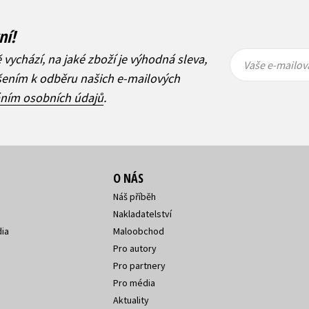
ní!
Vaše e-
Vaše e-
ě vychází, na jaké zboží je výhodná sleva,
mailová
mailová
Vaše e-mailov
adresa
adresa
ášením k odběru našich e-mailových
áním osobních údajů
.
O NÁS
Náš příběh
Nakladatelství
ia
Maloobchod
Pro autory
Pro partnery
Pro média
Aktuality