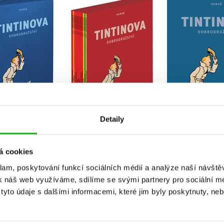
brodružství -
dobrodružství -
dobrodruž
tní vydání 13-24
kompletní vydání 1-12
kompletní vy
Hergé
Hergé
Herg
Do košíku
Do košíku
Do košík
Detaily
12 Kč
1 912 Kč
1 912 Kč
2 390 Kč
2 390 Kč
á cookies
klam, poskytování funkcí sociálních médií a analýze naší návšt
k náš web využíváme, sdílíme se svými partnery pro sociální méd
yto údaje s dalšími informacemi, které jim byly poskytnuty, neb