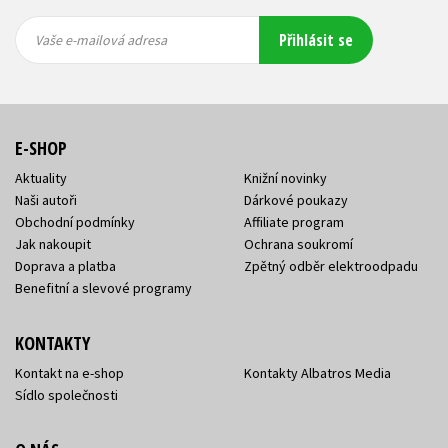
Vaše e-
Vaše e-
Přihlásit se
mailová
mailová
Vaše e-mailová adresa
adresa
adresa
E-SHOP
Aktuality
Knižní novinky
Naši autoři
Dárkové poukazy
Obchodní podmínky
Affiliate program
Jak nakoupit
Ochrana soukromí
Doprava a platba
Zpětný odběr elektroodpadu
Benefitní a slevové programy
KONTAKTY
Kontakt na e-shop
Kontakty Albatros Media
Sídlo společnosti