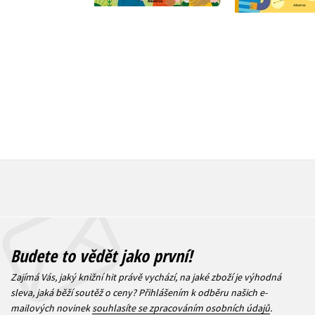
159 Kč
199 Kč
Do košík
239 Kč
2
Budete to vědět jako první!
Zajímá Vás, jaký knižní hit právě vychází, na jaké zboží je výhodná
sleva, jaká běží soutěž o ceny? Přihlášením k odběru našich e-
mailových novinek
souhlasíte se zpracováním osobních údajů
.