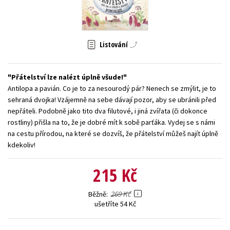
Young adult (SK)
Zahraniční literatura
Zdraví a životní styl
Všechny tituly
Listování
Přátelství lze nalézt úplně všude!
Antilopa a pavián. Co je to za nesourodý pár? Nenech se zmýlit, je to
sehraná dvojka! Vzájemně na sebe dávají pozor, aby se ubránili před
nepřáteli. Podobně jako tito dva filutové, i jiná zvířata (či dokonce
rostliny) přišla na to, že je dobré mít k sobě parťáka. Vydej se s námi
na cestu přírodou, na které se dozvíš, že přátelství můžeš najít úplně
kdekoliv!
215 Kč
269 Kč
Běžně
ušetříte 54 Kč