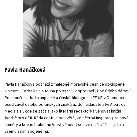
Pavla Hanáčková
Pavla Hanáčková pochází z malebné moravské vesnice obklopené
vinicemi. Četba knih a touha po psaní ji doprovází již od útlého dětství.
Po ukončení studia anglické a čínské filologie na FF UP v Olomouci ji
osud zavál daleko od čínských znaků až do nakladatelství Albatros
Media a.s., kde se začala jako literární redaktorka věnovat knižní
tvorbě pro děti. Ráda cestuje po světě, kde čerpá inspiraci pro nové
náměty a kde má také možnost věnovat se své další vášni – jídlu a
všemu s ním spojenému.