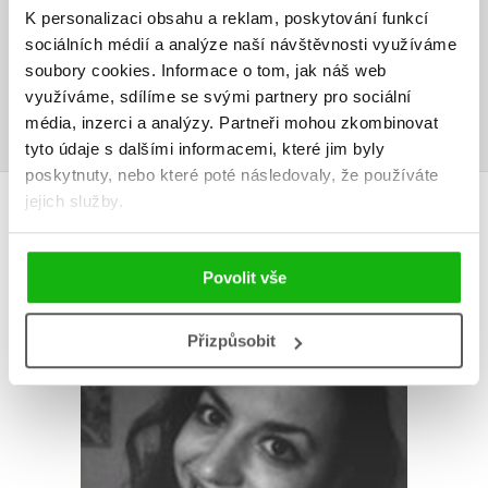
Vaše hodnocení
K personalizaci obsahu a reklam, poskytování funkcí
sociálních médií a analýze naší návštěvnosti využíváme
Uživatelskou recenzi mohou vkládat pouze registrovaní uživatelé
soubory cookies.
Informace o tom, jak náš web
využíváme, sdílíme se svými partnery pro sociální
Přihlásit
média, inzerci a analýzy.
Partneři mohou zkombinovat
tyto údaje s dalšími informacemi, které jim byly
poskytnuty, nebo které poté následovaly, že používáte
jejich služby.
AUTOR KNIHY
Povolit vše
Přizpůsobit