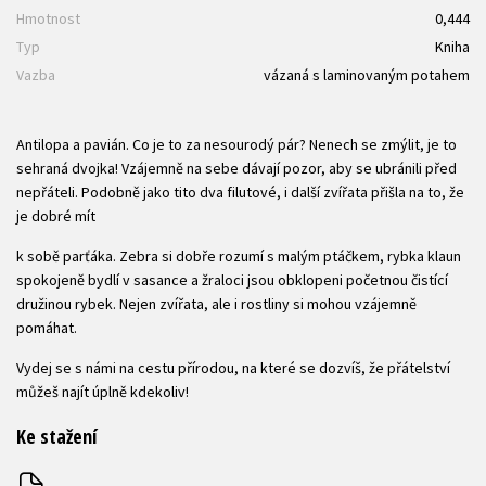
Hmotnost
0,444
Typ
Kniha
Vazba
vázaná s laminovaným potahem
Antilopa a pavián. Co je to za nesourodý pár? Nenech se zmýlit, je to
sehraná dvojka! Vzájemně na sebe dávají pozor, aby se ubránili před
nepřáteli. Podobně jako tito dva filutové, i další zvířata přišla na to, že
je dobré mít
k sobě parťáka. Zebra si dobře rozumí s malým ptáčkem, rybka klaun
spokojeně bydlí v sasance a žraloci jsou obklopeni početnou čistící
družinou rybek. Nejen zvířata, ale i rostliny si mohou vzájemně
pomáhat.
Vydej se s námi na cestu přírodou, na které se dozvíš, že přátelství
můžeš najít úplně kdekoliv!
Ke stažení