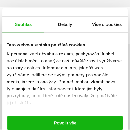
DALŠÍ TITULY Z ŘADY "BARBIE VE SVĚTĚ HER"
Souhlas
Detaily
Více o cookies
Tato webová stránka používá cookies
K personalizaci obsahu a reklam, poskytování funkcí
HODNOCENÍ ČTENÁŘŮ
sociálních médií a analýze naší návštěvnosti využíváme
soubory cookies.
Informace o tom, jak náš web
V současné době nejsou vytvořena žádná uživatelská hodnocení.
využíváme, sdílíme se svými partnery pro sociální
média, inzerci a analýzy.
Partneři mohou zkombinovat
Vaše hodnocení
tyto údaje s dalšími informacemi, které jim byly
poskytnuty, nebo které poté následovaly, že používáte
Uživatelskou recenzi mohou vkládat pouze registrovaní uživatelé
jejich služby.
Přihlásit
Povolit vše