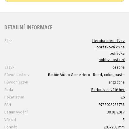
DETAILNÍ INFORMACE
Žánr
literatura pro dívky
obrázková kniha
pohádka
hobby - ostatní
Jazyk
čeština
Původní název
Barbie Video Game Hero - Read, color, paste
Původní jazyk
angličtina
Řada
Barbie ve světě her
Počet stran
26
EAN
9788025238738
Datum vydání
30.01.2017
Věk od
5
Formát
205x295 mm