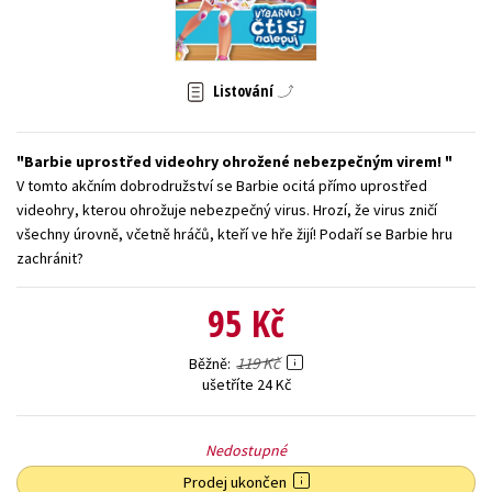
Young adult (SK)
Zahraniční literatura
Zdraví a životní styl
Všechny tituly
Listování
Barbie uprostřed videohry ohrožené nebezpečným virem!
V tomto akčním dobrodružství se Barbie ocitá přímo uprostřed
videohry, kterou ohrožuje nebezpečný virus. Hrozí, že virus zničí
všechny úrovně, včetně hráčů, kteří ve hře žijí! Podaří se Barbie hru
zachránit?
95 Kč
119 Kč
Běžně
ušetříte 24 Kč
Nedostupné
Prodej ukončen