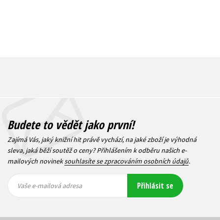
Budete to vědět jako první!
Zajímá Vás, jaký knižní hit právě vychází, na jaké zboží je výhodná
sleva, jaká běží soutěž o ceny? Přihlášením k odběru našich e-
mailových novinek
souhlasíte se zpracováním osobních údajů
.
Vaše e-
Vaše e-
Přihlásit se
mailová
mailová
Vaše e-mailová adresa
adresa
adresa