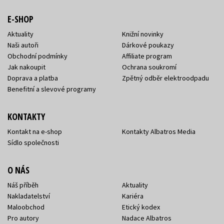
E-SHOP
Aktuality
Knižní novinky
Naši autoři
Dárkové poukazy
Obchodní podmínky
Affiliate program
Jak nakoupit
Ochrana soukromí
Doprava a platba
Zpětný odběr elektroodpadu
Benefitní a slevové programy
KONTAKTY
Kontakt na e-shop
Kontakty Albatros Media
Sídlo společnosti
O NÁS
Náš příběh
Aktuality
Nakladatelství
Kariéra
Maloobchod
Etický kodex
Pro autory
Nadace Albatros