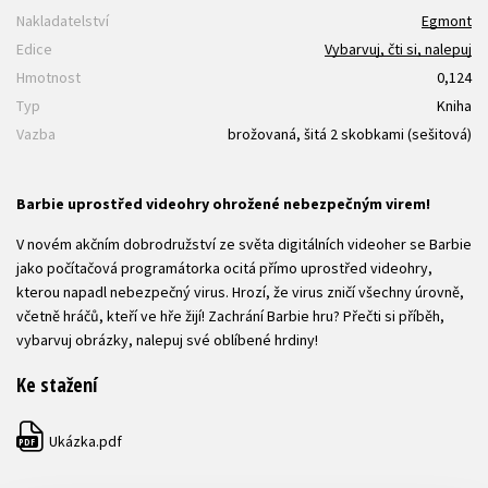
Nakladatelství
Egmont
Edice
Vybarvuj, čti si, nalepuj
Hmotnost
0,124
Typ
Kniha
Vazba
brožovaná, šitá 2 skobkami (sešitová)
Barbie uprostřed videohry ohrožené nebezpečným virem!
V novém akčním dobrodružství ze světa digitálních videoher se Barbie
jako počítačová programátorka ocitá přímo uprostřed videohry,
kterou napadl nebezpečný virus. Hrozí, že virus zničí všechny úrovně,
včetně hráčů, kteří ve hře žijí! Zachrání Barbie hru? Přečti si příběh,
vybarvuj obrázky, nalepuj své oblíbené hrdiny!
Ke stažení
Ukázka.pdf
PDF