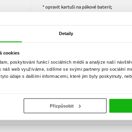
* opravit kartuši na pákové baterii;
* spravit pant vylomený z nábytku;
* či napojit myčku.
Detaily
á cookies
klam, poskytování funkcí sociálních médií a analýze naší návšt
k náš web využíváme, sdílíme se svými partnery pro sociální méd
yto údaje s dalšími informacemi, které jim byly poskytnuty, neb
Vaše hodnocení
Uživatelskou recenzi mohou vkládat pouze registrovaní uživat
Přizpůsobit
Přihlásit