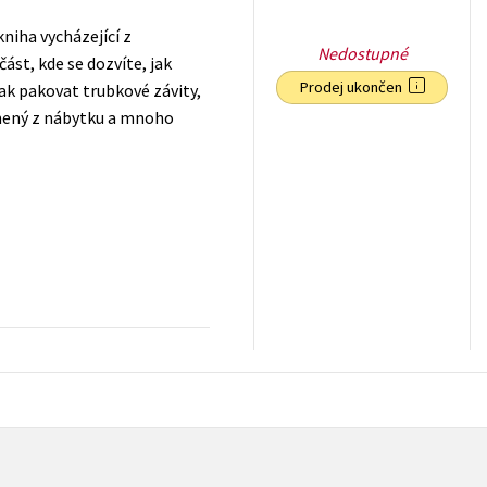
niha vycházející z
Nedostupné
st, kde se dozvíte, jak
Prodej ukončen
jak pakovat trubkové závity,
lomený z nábytku a mnoho
71
Kč
s DPH