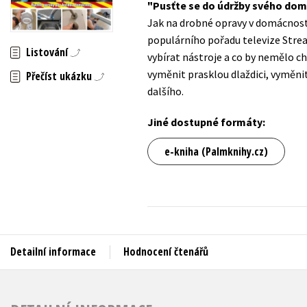
Pusťte se do údržby svého do
Auto - moto
Jak na drobné opravy v domácnosti
Jazyky
Beletrie pro děti
populárního pořadu televize Strea
Kalendáře
Listování
vybírat nástroje a co by nemělo ch
Beletrie pro dospělé
vyměnit prasklou dlaždici, vyměnit
Přečíst ukázku
Kariéra a osobní rozvoj
Byznys a ekonomie
dalšího.
Komiks
Jiné dostupné formáty:
V
e-kniha (Palmknihy.cz)
Detailní informace
Hodnocení čtenářů