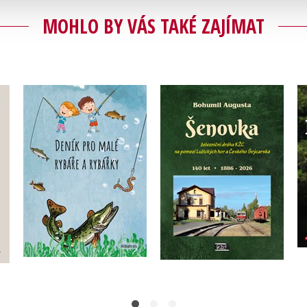
MOHLO BY VÁS TAKÉ ZAJÍMAT
Deník pro malé rybáře
Šenovka
a rybářky
Bohumil Augusta
ha
Michaela Hrušková
Do košíku
Do košíku
640 Kč
263 Kč
800 Kč
329 Kč