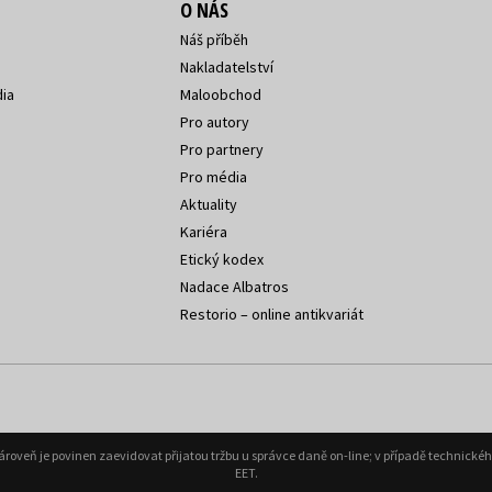
O NÁS
Náš příběh
Nakladatelství
ia
Maloobchod
Pro autory
Pro partnery
Pro média
Aktuality
Kariéra
Etický kodex
Nadace Albatros
Restorio – online antikvariát
Zároveň je povinen zaevidovat přijatou tržbu u správce daně on-line; v případě technick
EET.