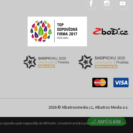
2026 © Albatrosmedia.cz, Albatros Media a.s.
NAPIŠTE NÁM
ého výpadku pak nejpozději do 48 hodin. Uvedené se týká pouze případů podléhajících