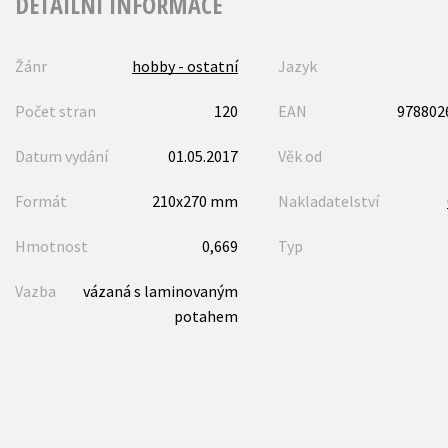
DETAILNÍ INFORMACE
Žánr
hobby - ostatní
Jazyk
Počet stran
120
EAN
978802
Datum vydání
01.05.2017
Věk od
Formát
210x270 mm
Nakladatelství
Hmotnost
0,669
Typ
Vazba
vázaná s laminovaným
potahem