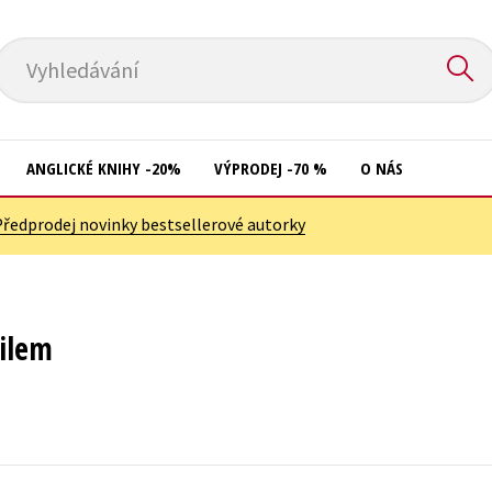
Vyhledávání
ANGLICKÉ KNIHY -20%
VÝPRODEJ -70 %
O NÁS
Předprodej novinky bestsellerové autorky
Přírodní vědy
Křížovky
Společnost, politika
Kuchařky
Technika a věda
New Adult
ilem
Učebnice
Ostatní
Umění a kultura
Počítače
Výchova a pedagogika
Poezie
Young adult