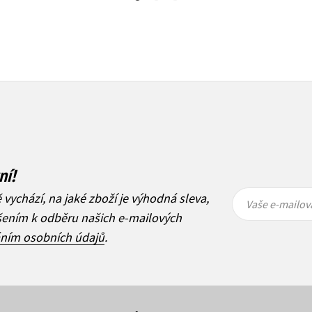
ní!
Vaše e-
Vaše e-
ě vychází, na jaké zboží je výhodná sleva,
mailová
mailová
Vaše e-mailov
adresa
adresa
ášením k odběru našich e-mailových
áním osobních údajů
.