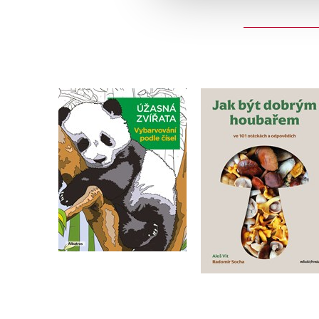
Vybarvování podle
Jak být dobrým
čísel: Úžasná zvířata
houbařem
Kolektiv
Aleš Vít
,
Radomír Soc
Do košíku
Do košíku
239 Kč
359 Kč
299 Kč
449 Kč