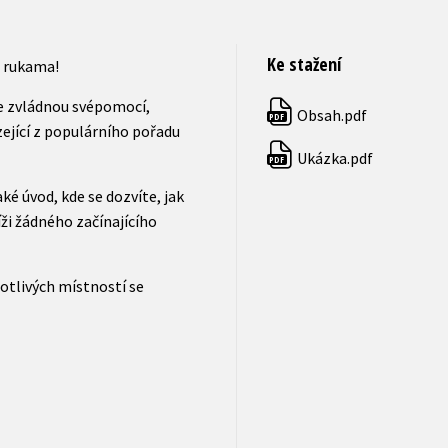
Ke stažení
a rukama!
ze zvládnou svépomocí,
Obsah.pdf
PDF
ející z populárního pořadu
Ukázka.pdf
PDF
 úvod, kde se dozvíte, jak
íži žádného začínajícího
otlivých místností se