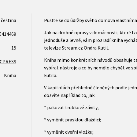
čeština
Pusťte se do údržby svého domova vlastním
Jak na drobné opravy v domácnosti, které l
6414469
jednoduše a levně, vám prozradí kniha vycház
15
televize Stream.cz Ondra Kutil.
Kniha mimo konkrétních návodů obsahuje také
CPRESS
vybírat nástroje a co by nemělo chybět ve sp
Kniha
kutila.
V kapitolách přehledně členěných podle jedn
dozvíte například to, jak:
* pakovat trubkové závity;
* vyměnit prasklou dlaždici;
* vyměnit dveřní vložku;