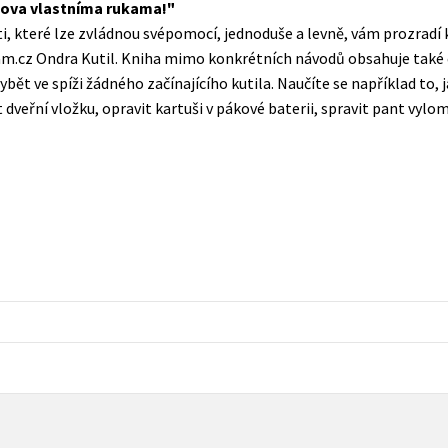
mova vlastníma rukama!
Populárně - naučná pro dospělé
, které lze zvládnou svépomocí, jednoduše a levně, vám prozradí k
Young adult (SK)
Populárně - naučné pro děti
m.cz Ondra Kutil. Kniha mimo konkrétních návodů obsahuje také čá
Zahraniční literatura
ybět ve spíži žádného začínajícího kutila. Naučíte se například to, 
Předškoláci
 dveřní vložku, opravit kartuši v pákové baterii, spravit pant vy
Zdraví a životní styl
Příroda a zahrada
šechny tituly