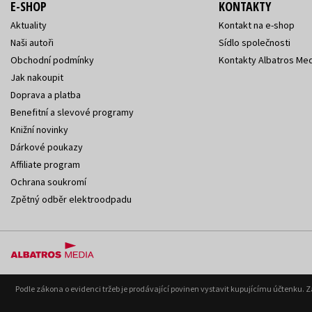
E-SHOP
KONTAKTY
Aktuality
Kontakt na e-shop
Naši autoři
Sídlo společnosti
Obchodní podmínky
Kontakty Albatros Med
Jak nakoupit
Doprava a platba
Benefitní a slevové programy
Knižní novinky
Dárkové poukazy
Affiliate program
Ochrana soukromí
Zpětný odběr elektroodpadu
Podle zákona o evidenci tržeb je prodávající povinen vystavit kupujícímu účtenku. 