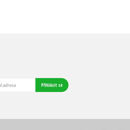
Přihlásit se
á adresa