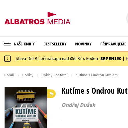
NAŠE KNIHY
BESTSELLERY
NOVINKY
PŘIPRAVUJEME
Sleva 150 Kč při nákupu nad 850 Kč s kódem
SRPEN150
|
ANGLICKÉ KNIHY -20 %
Cestování
VÝPRODEJ -70 %
Dárkové publikace
Domů
Hobby
Hobby - ostatní
Kutíme s Ondrou Kutilem
KNIHY S DÁRKEM
Dárkové zboží
Kutíme s Ondrou Kut
%
ASTERIX S DÁRKEM
Digitální fotografie
Ondřej Dušek
🎁DÁRKOVÉ PUBLIKACE
Esoterika a duchovní svět
✉️ DÁRKOVÉ POUKAZY
Historie a military
Hobby