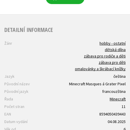
DETAILNÍ INFORMACE
Žánr
hobby - ostatní
dětská dílna
zábava pro rodiče a děti
zábava pro děti
omalovánky a škrábací knížky
Jazyk
čeština
Původní název
Minecraft Masques á Grater Pixel
Původní jazyk
francouzština
Řada
Minecraft
Počet stran
11
EAN
8594050439443
Datum vydání
04.08.2025
Věk od
6