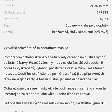
Formát
210x210 mm
Nakladatelství
CPRESS
Hmotnost
0,154
Typ
Doplněk + kniha jako doplněk
Vazba
brožovaná, šitá 2 skobkami (sešitová)
Vytvoř si neuvěřitelné minecraftové masky!
Pomocí praktického škrabátka setři pixely černého inkoustu a vynoří
se krásné barvy. Poznáš všechny moby na obrázcích? Až budeš mít
obrázek vyškrabaný, vyloupni prostřižené části a masku máš téměř
hotovou. Odstřihni si přiloženou gumičku a přivaž ji do připravených
dírek na krajích karty. A teď už si stačí jen masku nasadit na hlavu!
Odhal úžasné barevné masky ukryté pod nánosem černého inkoustu.
Přestroj se za creepera, ohniváka… nebo třeba za Steva!
Set obsahuje vše k výrobě masek – osm šablon, škrabátko i gumičku.