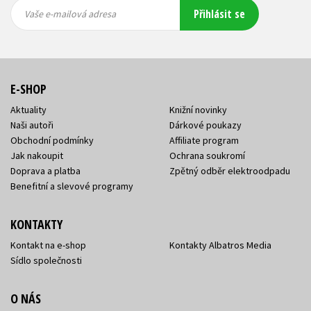
Vaše e-
Vaše e-
Přihlásit se
mailová
mailová
Vaše e-mailová adresa
adresa
adresa
E-SHOP
Aktuality
Knižní novinky
Naši autoři
Dárkové poukazy
Obchodní podmínky
Affiliate program
Jak nakoupit
Ochrana soukromí
Doprava a platba
Zpětný odběr elektroodpadu
Benefitní a slevové programy
KONTAKTY
Kontakt na e-shop
Kontakty Albatros Media
Sídlo společnosti
O NÁS