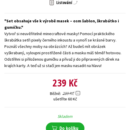
Listování
Young adult (SK)
Zahraniční literatura
Zdraví a životní styl
Set obsahuje vše k výrobě masek – osm šablon, škrabátko i
Všechny tituly
gumičku.
Vytvoř si neuvěřitelné minecraftové masky! Pomocí praktického
škrabátka setři pixely černého inkoustu a vynoří se krásné barvy.
Poznáš všechny moby na obrázcích? Až budeš mít obrázek
vyškrabaný, vyloupni prostřižené části a masku máš téměř hotovou.
Odstřihni si přiloženou gumičku a přivaž ji do připravených dírek na
krajích karty. A teď už si stačí jen masku nasadit na hlavu!
239 Kč
299 Kč
Běžně
ušetříte 60 Kč
Skladem
Do košíku