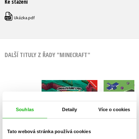
Ke stažení
Ukázka.pdf
PDF
DALŠÍ TITULY Z ŘADY "MINECRAFT"
Omalovánky pro
Nové Min
Minecrafťáky
kresl
Pavla Navrátilová Filip
Kolekt
Souhlas
Detaily
Více o cookies
Tato webová stránka používá cookies