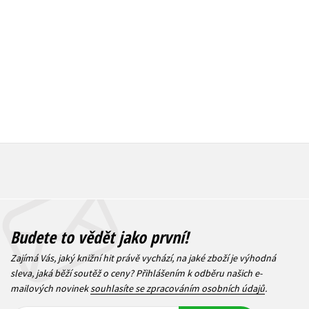
215 Kč
239 Kč
269 Kč
2
Budete to vědět jako první!
Zajímá Vás, jaký knižní hit právě vychází, na jaké zboží je výhodná
sleva, jaká běží soutěž o ceny? Přihlášením k odběru našich e-
mailových novinek
souhlasíte se zpracováním osobních údajů
.