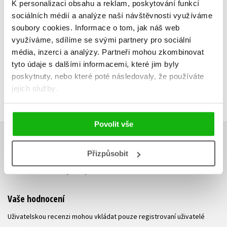
K personalizaci obsahu a reklam, poskytování funkcí
Do košík
Do košíku
sociálních médií a analýze naší návštěvnosti využíváme
199 Kč
2
soubory cookies.
Informace o tom, jak náš web
199 Kč
249 Kč
využíváme, sdílíme se svými partnery pro sociální
média, inzerci a analýzy.
Partneři mohou zkombinovat
tyto údaje s dalšími informacemi, které jim byly
poskytnuty, nebo které poté následovaly, že používáte
jejich služby.
Povolit vše
HODNOCENÍ ČTENÁŘŮ
Přizpůsobit
V současné době nejsou vytvořena žádná uživatelská hodnocení.
Vaše hodnocení
Uživatelskou recenzi mohou vkládat pouze registrovaní uživatelé