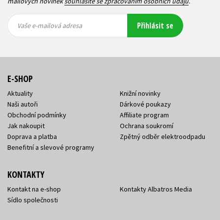
mailových novinek
souhlasíte se zpracováním osobních údajů
.
Vaše e-
Vaše e-
Přihlásit se
mailová
mailová
Vaše e-mailová adresa
adresa
adresa
E-SHOP
Aktuality
Knižní novinky
Naši autoři
Dárkové poukazy
Obchodní podmínky
Affiliate program
Jak nakoupit
Ochrana soukromí
Doprava a platba
Zpětný odběr elektroodpadu
Benefitní a slevové programy
KONTAKTY
Kontakt na e-shop
Kontakty Albatros Media
Sídlo společnosti