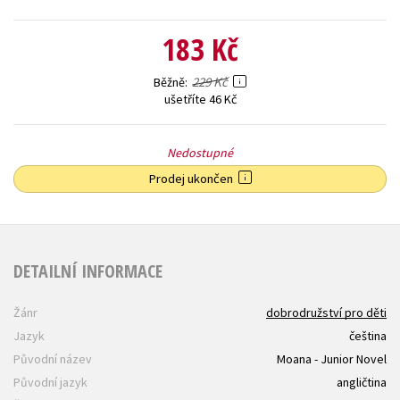
183 Kč
229 Kč
Běžně
ušetříte 46 Kč
Nedostupné
Prodej ukončen
DETAILNÍ INFORMACE
Žánr
dobrodružství pro děti
Jazyk
čeština
Původní název
Moana - Junior Novel
Původní jazyk
angličtina