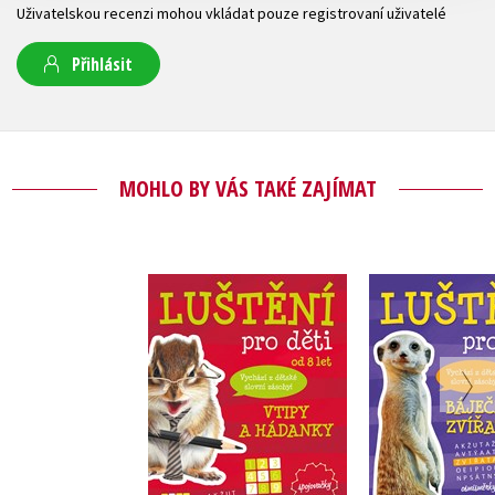
Uživatelskou recenzi mohou vkládat pouze registrovaní uživatelé
Přihlásit
MOHLO BY VÁS TAKÉ ZAJÍMAT
Luštění pro děti -
Luštění pr
vtipy a hádanky
Báječná z
autora nemá
autora 