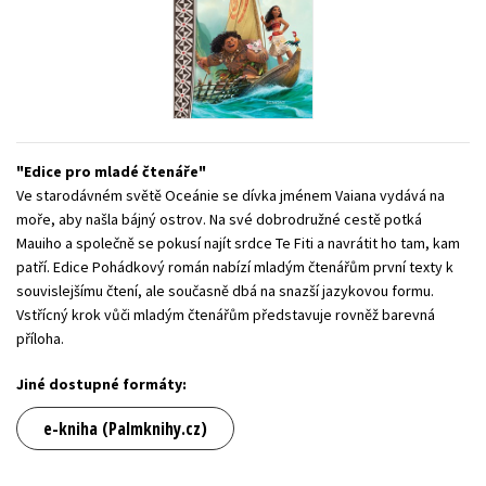
Young adult (SK)
Zahraniční literatura
Zdraví a životní styl
Všechny tituly
Edice pro mladé čtenáře
Ve starodávném světě Oceánie se dívka jménem Vaiana vydává na
moře, aby našla bájný ostrov. Na své dobrodružné cestě potká
Mauiho a společně se pokusí najít srdce Te Fiti a navrátit ho tam, kam
patří. Edice Pohádkový román nabízí mladým čtenářům první texty k
souvislejšímu čtení, ale současně dbá na snazší jazykovou formu.
Vstřícný krok vůči mladým čtenářům představuje rovněž barevná
příloha.
Jiné dostupné formáty:
e-kniha (Palmknihy.cz)