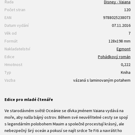
Řada
Disney - Vaiana
Počet stran
120
EAN
9788025238073
Datum vydání
07.11.2016
Věk od
7
Formát
128x198 mm
Nakladatelství
Egmont
Edice
Pohádkový román
Hmotnost
0,222
Typ
Kniha
Vazba
vázaná s laminovaným potahem
Edice pro mladé čtenáře
Ve starodávném světě Oceánie se dívka jménem Vaiana vydává na
moře, aby našla bájný ostrov. Během své neuvěřitelné cesty se spojí
s legendárním polobohem Mauim a společně procestují krásný, ale
nebezpečný širý oceán a pokusí se najít srdce Te Fiti a navrátit ho