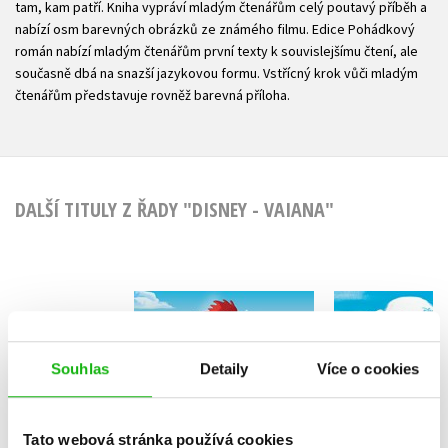
tam, kam patří. Kniha vypráví mladým čtenářům celý poutavý příběh a
nabízí osm barevných obrázků ze známého filmu. Edice Pohádkový
román nabízí mladým čtenářům první texty k souvislejšímu čtení, ale
současně dbá na snazší jazykovou formu. Vstřícný krok vůči mladým
čtenářům představuje rovněž barevná příloha.
DALŠÍ TITULY Z ŘADY "DISNEY - VAIANA"
Odvážná Vaiana - 8
Odvážná Va
pohádek před
Pohádky z 
usnutím
Souhlas
Detaily
Více o cookies
Kolektiv
Kolekt
Tato webová stránka používá cookies