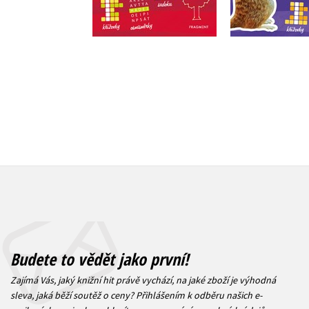
Do košíku
Do košík
119 Kč
103 Kč
149 Kč
1
Budete to vědět jako první!
Zajímá Vás, jaký knižní hit právě vychází, na jaké zboží je výhodná
sleva, jaká běží soutěž o ceny? Přihlášením k odběru našich e-