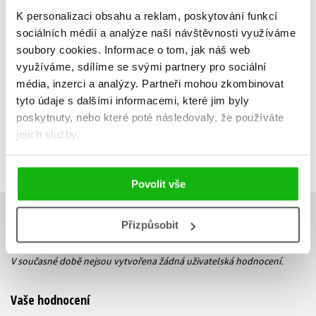
K personalizaci obsahu a reklam, poskytování funkcí
sociálních médií a analýze naší návštěvnosti využíváme
Do košík
Do košíku
soubory cookies.
Informace o tom, jak náš web
239 Kč
2
využíváme, sdílíme se svými partnery pro sociální
295 Kč
369 Kč
média, inzerci a analýzy.
Partneři mohou zkombinovat
tyto údaje s dalšími informacemi, které jim byly
poskytnuty, nebo které poté následovaly, že používáte
jejich služby.
Povolit vše
Přizpůsobit
HODNOCENÍ ČTENÁŘŮ
V současné době nejsou vytvořena žádná uživatelská hodnocení.
Vaše hodnocení