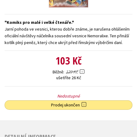
Young adult (SK)
Zahraniční literatura
Zdraví a životní styl
Komiks pro malé i velké čtenáře.
Všechny tituly
Jarní pohoda ve vesnici, kterou dobře známe, je narušena ohlášením
oficiální návštěvy náčelníka sousední vesnice Nemoralixe. Ten přináší
kotlík plný peněz, který chce ukrýt před římskými výběrčími daní.
103 Kč
129 Kč
Běžně
ušetříte 26 Kč
Nedostupné
Prodej ukončen
DETAILNÍ INFORMACE