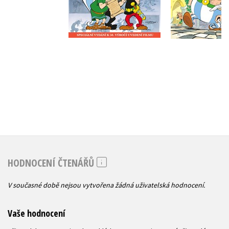
Do košík
Do košíku
135 Kč
1
239 Kč
299 Kč
HODNOCENÍ ČTENÁŘŮ
V současné době nejsou vytvořena žádná uživatelská hodnocení.
Vaše hodnocení