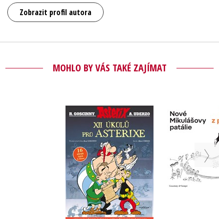
Zobrazit profil autora
MOHLO BY VÁS TAKÉ ZAJÍMAT
Asterix - XII úkolů
Nové Miku
pro Asterixe -
patálie: N
Speciální edice
prázd
René Goscinny
René Gos
Do košíku
Do košík