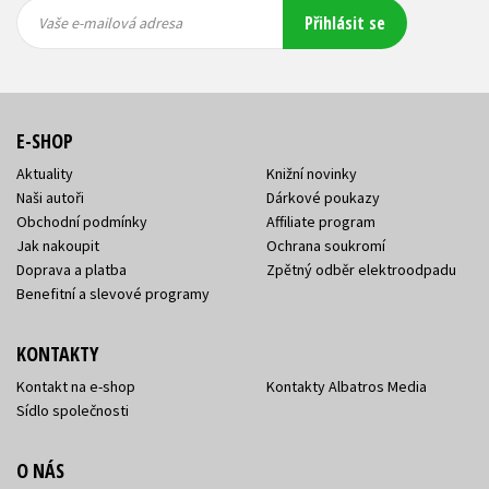
Vaše e-
Vaše e-
Přihlásit se
mailová
mailová
Vaše e-mailová adresa
adresa
adresa
E-SHOP
Aktuality
Knižní novinky
Naši autoři
Dárkové poukazy
Obchodní podmínky
Affiliate program
Jak nakoupit
Ochrana soukromí
Doprava a platba
Zpětný odběr elektroodpadu
Benefitní a slevové programy
KONTAKTY
Kontakt na e-shop
Kontakty Albatros Media
Sídlo společnosti
O NÁS