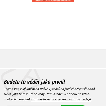
239 Kč
279 Kč
299 Kč
3
Budete to vědět jako první!
Zajímá Vás, jaký knižní hit právě vychází, na jaké zboží je výhodná
sleva, jaká běží soutěž o ceny? Přihlášením k odběru našich e-
mailových novinek
souhlasíte se zpracováním osobních údajů
.