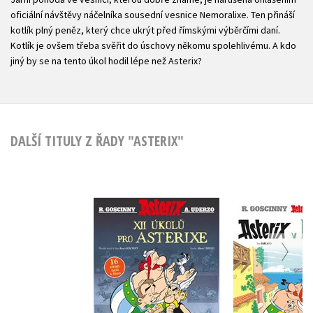
oficiální návštěvy náčelníka sousední vesnice Nemoralixe. Ten přináší
kotlík plný peněz, který chce ukrýt před římskými výběrčími daní.
Kotlík je ovšem třeba svěřit do úschovy někomu spolehlivému. A kdo
jiný by se na tento úkol hodil lépe než Asterix?
DALŠÍ TITULY Z ŘADY "ASTERIX"
Asterix - XII úkolů
Asterix 41 
pro Asterixe -
v Lusit
Speciální edice
Fabca
René Goscinny