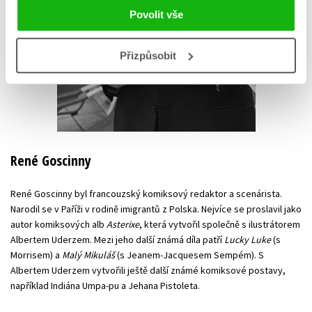
Povolit vše
Přizpůsobit
René Goscinny
René Goscinny byl francouzský komiksový redaktor a scenárista.
Narodil se v Paříži v rodině imigrantů z Polska. Nejvíce se proslavil jako
autor komiksových alb
Asterixe
, která vytvořil společně s ilustrátorem
Albertem Uderzem. Mezi jeho další známá díla patří
Lucky Luke
(s
Morrisem) a
Malý Mikuláš
(s Jeanem-Jacquesem Sempém). S
Albertem Uderzem vytvořili ještě další známé komiksové postavy,
například Indiána Umpa-pu a Jehana Pistoleta.