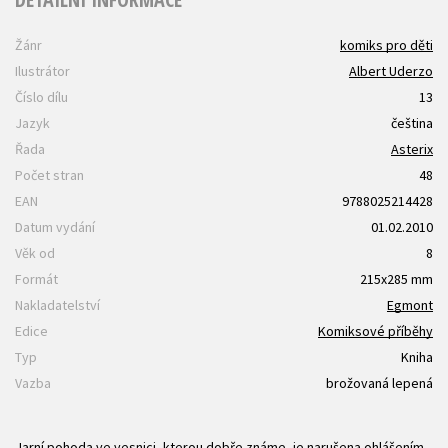
Žánr
komiks pro děti
Ilustrátor
Albert Uderzo
Číslo dílu
13
Jazyk
čeština
Řada
Asterix
Počet stran
48
EAN
9788025214428
Datum vydání
01.02.2010
Věk od
8
Formát
215x285 mm
Nakladatelství
Egmont
Edice
Komiksové příběhy
Typ
Kniha
Vazba
brožovaná lepená
Jarní pohoda ve vesnici, kterou dobře známe, je narušena ohlášením