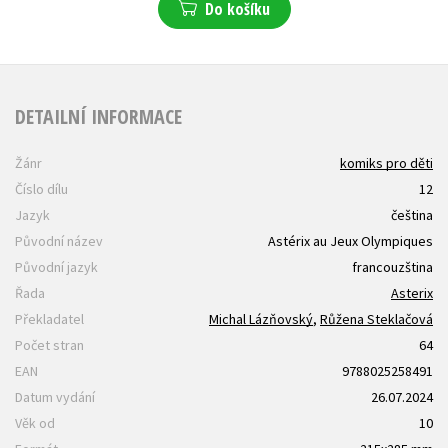
Do košíku
DETAILNÍ INFORMACE
Žánr
komiks pro děti
Číslo dílu
12
Jazyk
čeština
Původní název
Astérix au Jeux Olympiques
Původní jazyk
francouzština
Řada
Asterix
Překladatel
Michal Lázňovský
,
Růžena Steklačová
Počet stran
64
EAN
9788025258491
Datum vydání
26.07.2024
Věk od
10