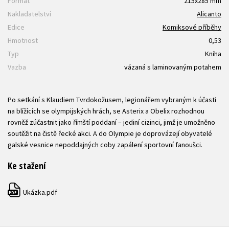
Formát
215x285 mm
Nakladatelství
Alicanto
Edice
Komiksové příběhy
Hmotnost
0,53
Typ
Kniha
Vazba
vázaná s laminovaným potahem
Po setkání s Klaudiem Tvrdokožusem, legionářem vybraným k účasti
na blížících se olympijských hrách, se Asterix a Obelix rozhodnou
rovněž zúčastnit jako římští poddaní – jediní cizinci, jimž je umožněno
soutěžit na čistě řecké akci. A do Olympie je doprovázejí obyvatelé
galské vesnice nepoddajných coby zapálení sportovní fanoušci.
Ke stažení
Ukázka.pdf
PDF