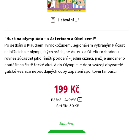
Young adult (SK)
Zahraniční literatura
Zdraví a životní styl
Listování
Všechny tituly
Hurá na olympiádu – s Asterixem a Obelixem!
Po setkání s Klaudiem Tvrdokožusem, legionářem vybraným k účasti
na blížících se olympijských hrách, se Asterix a Obelix rozhodnou
rovněž zúčastnit jako římští poddaní – jediní cizinci, jimž je umožněno
soutěžit na čistě řecké akci. A do Olympie je doprovázejí obyvatelé
galské vesnice nepoddajných coby zapálení sportovní fanoušci.
199 Kč
249 Kč
Běžně
ušetříte 50 Kč
Skladem