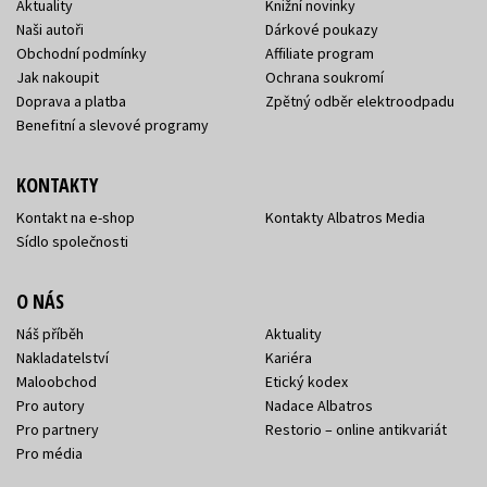
Aktuality
Knižní novinky
Naši autoři
Dárkové poukazy
Obchodní podmínky
Affiliate program
Jak nakoupit
Ochrana soukromí
Doprava a platba
Zpětný odběr elektroodpadu
Benefitní a slevové programy
KONTAKTY
Kontakt na e-shop
Kontakty Albatros Media
Sídlo společnosti
O NÁS
Náš příběh
Aktuality
Nakladatelství
Kariéra
Maloobchod
Etický kodex
Pro autory
Nadace Albatros
Pro partnery
Restorio – online antikvariát
Pro média