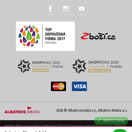
2026 © Albatrosmedia.cz, Albatros Media a.s.
NAPIŠTE NÁM
Podle zákona o evidenci tržeb je prodávající povinen vystavit kupujícímu účtenku.
Zároveň je povinen zaevidovat přijatou tržbu u správce daně on-line; v případě