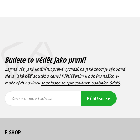
Budete to vědět jako první!
Zajímá Vás, jaký knižní hit právě vychází, na jaké zboží je výhodná
sleva, jaká běží soutěž o ceny? Přihlášením k odběru našich e-
mailových novinek
souhlasíte se zpracováním osobních údajů
.
Vaše e-
Vaše e-
Přihlásit se
mailová
mailová
Vaše e-mailová adresa
adresa
adresa
E-SHOP