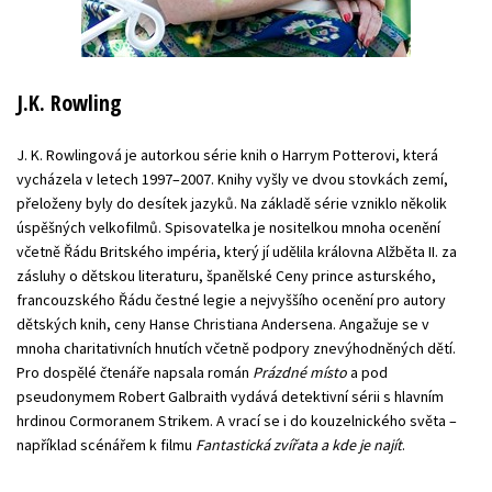
J.K. Rowling
J. K. Rowlingová je autorkou série knih o Harrym Potterovi, která
vycházela v letech 1997–2007. Knihy vyšly ve dvou stovkách zemí,
přeloženy byly do desítek jazyků. Na základě série vzniklo několik
úspěšných velkofilmů. Spisovatelka je nositelkou mnoha ocenění
včetně Řádu Britského impéria, který jí udělila královna Alžběta II. za
zásluhy o dětskou literaturu, španělské Ceny prince asturského,
francouzského Řádu čestné legie a nejvyššího ocenění pro autory
dětských knih, ceny Hanse Christiana Andersena. Angažuje se v
mnoha charitativních hnutích včetně podpory znevýhodněných dětí.
Pro dospělé čtenáře napsala román
Prázdné místo
a pod
pseudonymem Robert Galbraith vydává detektivní sérii s hlavním
hrdinou Cormoranem Strikem. A vrací se i do kouzelnického světa –
například scénářem k filmu
Fantastická zvířata a kde je najít
.