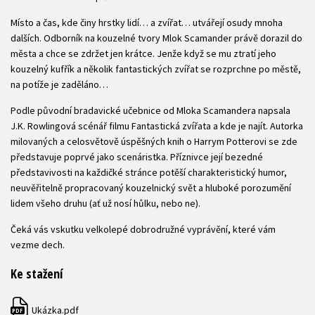
Místo a čas, kde činy hrstky lidí… a zvířat… utvářejí osudy mnoha
dalších. Odborník na kouzelné tvory Mlok Scamander právě dorazil do
města a chce se zdržet jen krátce. Jenže když se mu ztratí jeho
kouzelný kufřík a několik fantastických zvířat se rozprchne po městě,
na potíže je zaděláno…
Podle původní bradavické učebnice od Mloka Scamandera napsala
J.K. Rowlingová scénář filmu Fantastická zvířata a kde je najít. Autorka
milovaných a celosvětově úspěšných knih o Harrym Potterovi se zde
představuje poprvé jako scenáristka. Příznivce její bezedné
představivosti na každičké stránce potěší charakteristický humor,
neuvěřitelně propracovaný kouzelnický svět a hluboké porozumění
lidem všeho druhu (ať už nosí hůlku, nebo ne).
Čeká vás vskutku velkolepé dobrodružné vyprávění, které vám
vezme dech.
Ke stažení
Ukázka.pdf
PDF