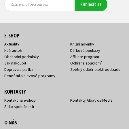
Vaše e-
Vaše e-
Přihlásit se
mailová
mailová
Vaše e-mailová adresa
adresa
adresa
E-SHOP
Aktuality
Knižní novinky
Naši autoři
Dárkové poukazy
Obchodní podmínky
Affiliate program
Jak nakoupit
Ochrana soukromí
Doprava a platba
Zpětný odběr elektroodpadu
Benefitní a slevové programy
KONTAKTY
Kontakt na e-shop
Kontakty Albatros Media
Sídlo společnosti
O NÁS