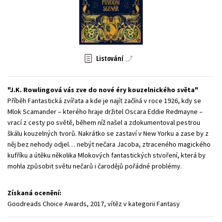
Young adult (SK)
Zahraniční literatura
Zdraví a životní styl
Všechny tituly
Listování
J.K. Rowlingová vás zve do nové éry kouzelnického světa
Příběh Fantastická zvířata a kde je najít začíná v roce 1926, kdy se
Mlok Scamander – kterého hraje držitel Oscara Eddie Redmayne –
vrací z cesty po světě, během níž našel a zdokumentoval pestrou
škálu kouzelných tvorů. Nakrátko se zastaví v New Yorku a zase by z
něj bez nehody odjel… nebýt nečara Jacoba, ztraceného magického
kufříku a útěku několika Mlokových fantastických stvoření, která by
mohla způsobit světu nečarů i čarodějů pořádné problémy.
Získaná ocenění:
Goodreads Choice Awards, 2017, vítěz v kategorii Fantasy