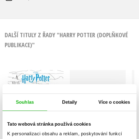
DALŠÍ TITULY Z ŘADY "HARRY POTTER (DOPLŇKOVÉ
PUBLIKACE)"
Harry Potter:
Harry Potter: Toulky
Oficiální bradavické
kouzelnickým
omalovánky
světem - oficiální
Paula Rozelle Hanback
kniha omalovánek
Paula Rozelle Hanback
Souhlas
Detaily
Více o cookies
Tato webová stránka používá cookies
K personalizaci obsahu a reklam, poskytování funkcí