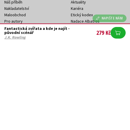
Náš příběh
Aktuality
Nakladatelství
Kariéra
Maloobchod
Etický kodex
NAPIŠTE NÁM
Pro autory
Nadace Albatros
Pro partnery
Restorio – online antikvariát
Fantastická zvířata a kde je najít -
279 Kč
původní scénář
Pro média
J.K. Rowling