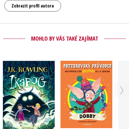
Zobrazit profil autora
MOHLO BY VÁS TAKÉ ZAJÍMAT
Ikabog s ilustracemi
Potterovský
Bena Mantla
průvodce: Dobby
J.K. Rowling
J.K. Rowling
Do košíku
Do košíku