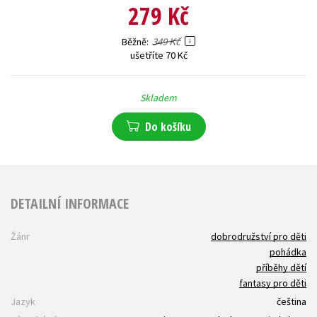
279 Kč
349 Kč
Běžně
ušetříte 70 Kč
Skladem
Do košíku
DETAILNÍ INFORMACE
Žánr
dobrodružství pro děti
pohádka
příběhy dětí
fantasy pro děti
Jazyk
čeština