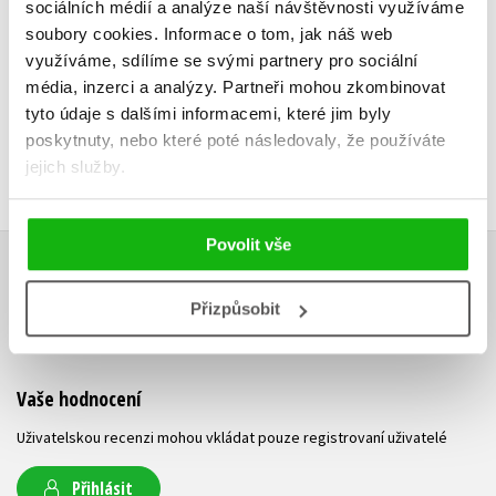
Do košíku
Do košíku
sociálních médií a analýze naší návštěvnosti využíváme
soubory cookies.
Informace o tom, jak náš web
215 Kč
215 Kč
269 Kč
269 Kč
využíváme, sdílíme se svými partnery pro sociální
média, inzerci a analýzy.
Partneři mohou zkombinovat
tyto údaje s dalšími informacemi, které jim byly
poskytnuty, nebo které poté následovaly, že používáte
jejich služby.
Povolit vše
HODNOCENÍ ČTENÁŘŮ
Přizpůsobit
V současné době nejsou vytvořena žádná uživatelská hodnocení.
Vaše hodnocení
Uživatelskou recenzi mohou vkládat pouze registrovaní uživatelé
Přihlásit