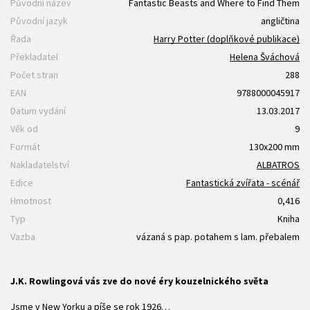
Původní název
Fantastic Beasts and Where to Find Them
Původní jazyk
angličtina
Řada
Harry Potter (doplňkové publikace)
Překladatel
Helena Šváchová
Počet stran
288
EAN
9788000045917
Datum vydání
13.03.2017
Věk od
9
Formát
130x200 mm
Nakladatelství
ALBATROS
Edice
Fantastická zvířata - scénář
Hmotnost
0,416
Typ
Kniha
Vazba
vázaná s pap. potahem s lam. přebalem
J.K. Rowlingová vás zve do nové éry kouzelnického světa
Jsme v New Yorku a píše se rok 1926…