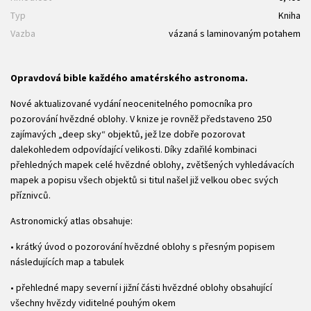
Typ
Kniha
Vazba
vázaná s laminovaným potahem
Opravdová bible každého amatérského astronoma.
Nové aktualizované vydání neocenitelného pomocníka pro
pozorování hvězdné oblohy. V knize je rovněž představeno 250
zajímavých „deep sky“ objektů, jež lze dobře pozorovat
dalekohledem odpovídající velikosti. Díky zdařilé kombinaci
přehledných mapek celé hvězdné oblohy, zvětšených vyhledávacích
mapek a popisu všech objektů si titul našel již velkou obec svých
příznivců.
Astronomický atlas obsahuje:
• krátký úvod o pozorování hvězdné oblohy s přesným popisem
následujících map a tabulek
• přehledné mapy severní i jižní části hvězdné oblohy obsahující
všechny hvězdy viditelné pouhým okem