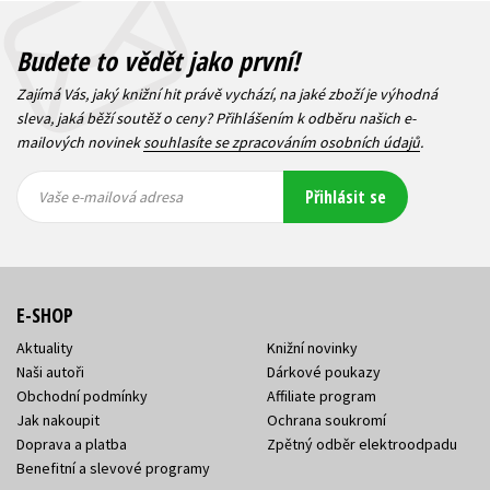
Budete to vědět jako první!
Zajímá Vás, jaký knižní hit právě vychází, na jaké zboží je výhodná
sleva, jaká běží soutěž o ceny? Přihlášením k odběru našich e-
mailových novinek
souhlasíte se zpracováním osobních údajů
.
Vaše e-
Vaše e-
Přihlásit se
mailová
mailová
Vaše e-mailová adresa
adresa
adresa
E-SHOP
Aktuality
Knižní novinky
Naši autoři
Dárkové poukazy
Obchodní podmínky
Affiliate program
Jak nakoupit
Ochrana soukromí
Doprava a platba
Zpětný odběr elektroodpadu
Benefitní a slevové programy