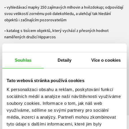
• vyhledávací mapky 250 zajímavých mlhovin a hvězdokup; odpovídají
svou velikostí zornému poli dalekohledu, a ulehčují tak hledání
objektů i začínajícím pozorovatelům
• katalog s tisícem objektů, který vychází z přesných hodnot
naměřených družicí Hipparcos
• úhlové vzdálenosti dvojhvězd vypočítané do roku 2030
• fotografie všech 250 zmiňovaných „deep sky“ objektů
Souhlas
Detaily
Více o cookies
• rozsáhlou přílohu, mimo jiné také kalendárium až do roku 2032
Ke stažení
Tato webová stránka používá cookies
K personalizaci obsahu a reklam, poskytování funkcí
Obsah.pdf
Ukázka.pdf
sociálních médií a analýze naší návštěvnosti využíváme
PDF
PDF
soubory cookies.
Informace o tom, jak náš web
využíváme, sdílíme se svými partnery pro sociální
média, inzerci a analýzy.
Partneři mohou zkombinovat
tyto údaje s dalšími informacemi, které jim byly