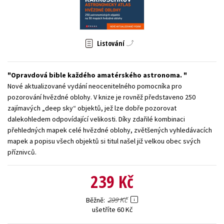
Young adult (SK)
Zahraniční literatura
Zdraví a životní styl
Všechny tituly
Listování
Opravdová bible každého amatérského astronoma.
Nové aktualizované vydání neocenitelného pomocníka pro
pozorování hvězdné oblohy. V knize je rovněž představeno 250
zajímavých „deep sky“ objektů, jež lze dobře pozorovat
dalekohledem odpovídající velikosti. Díky zdařilé kombinaci
přehledných mapek celé hvězdné oblohy, zvětšených vyhledávacích
mapek a popisu všech objektů si titul našel již velkou obec svých
příznivců.
239 Kč
299 Kč
Běžně
ušetříte 60 Kč