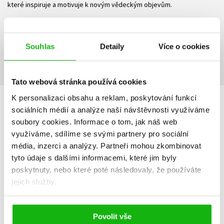
které inspiruje a motivuje k novým vědeckým objevům.
Ke stažení
Souhlas
Detaily
Více o cookies
Ukázka.pdf
PDF
Tato webová stránka používá cookies
K personalizaci obsahu a reklam, poskytování funkcí
HODNOCENÍ ČTENÁŘŮ
sociálních médií a analýze naší návštěvnosti využíváme
soubory cookies.
Informace o tom, jak náš web
V současné době nejsou vytvořena žádná uživatelská hodnocení.
využíváme, sdílíme se svými partnery pro sociální
média, inzerci a analýzy.
Partneři mohou zkombinovat
tyto údaje s dalšími informacemi, které jim byly
Vaše hodnocení
poskytnuty, nebo které poté následovaly, že používáte
Uživatelskou recenzi mohou vkládat pouze registrovaní uživatelé
jejich služby.
Přihlásit
Povolit vše