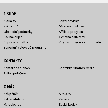
E-SHOP
Aktuality
Knižní novinky
Naši autoři
Dárkové poukazy
Obchodní podmínky
Affiliate program
Jak nakoupit
Ochrana soukromí
Doprava a platba
Zpětný odběr elektroodpadu
Benefitní a slevové programy
KONTAKTY
Kontakt na e-shop
Kontakty Albatros Media
Sídlo společnosti
O NÁS
Náš příběh
Aktuality
Nakladatelství
Kariéra
Maloobchod
Etický kodex