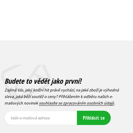
Budete to vědět jako první!
Zajímá Vás, jaký knižní hit právě vychází, na jaké zboží je výhodná
sleva, jaká běží soutěž o ceny? Přihlášením k odběru našich e-
mailových novinek
souhlasíte se zpracováním osobních údajů
.
Vaše e-
Vaše e-
Přihlásit se
mailová
mailová
Vaše e-mailová adresa
adresa
adresa