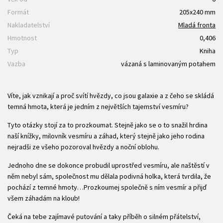
Formát
205x240 mm
Nakladatelství
Mladá fronta
Hmotnost
0,406
Typ
Kniha
Vazba
vázaná s laminovaným potahem
Víte, jak vznikají a proč svítí hvězdy, co jsou galaxie a z čeho se skládá
temná hmota, která je jedním z největších tajemství vesmíru?
Tyto otázky stojí za to prozkoumat. Stejně jako se o to snažil hrdina
naší knížky, milovník vesmíru a záhad, který stejně jako jeho rodina
nejradši ze všeho pozoroval hvězdy a noční oblohu.
Jednoho dne se dokonce probudil uprostřed vesmíru, ale naštěstí v
něm nebyl sám, společnost mu dělala podivná holka, která tvrdila, že
pochází z temné hmoty…Prozkoumej společně s ním vesmír a přijď
všem záhadám na kloub!
Čeká na tebe zajímavé putování a taky příběh o silném přátelství,