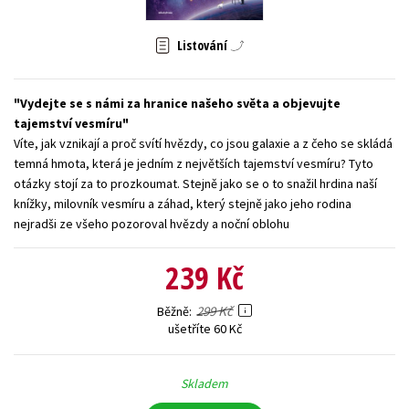
Young adult (SK)
Zahraniční literatura
Zdraví a životní styl
Listování
Všechny tituly
Vydejte se s námi za hranice našeho světa a objevujte
tajemství vesmíru
Víte, jak vznikají a proč svítí hvězdy, co jsou galaxie a z čeho se skládá
temná hmota, která je jedním z největších tajemství vesmíru? Tyto
otázky stojí za to prozkoumat. Stejně jako se o to snažil hrdina naší
knížky, milovník vesmíru a záhad, který stejně jako jeho rodina
nejradši ze všeho pozoroval hvězdy a noční oblohu
239 Kč
299 Kč
Běžně
ušetříte 60 Kč
Skladem