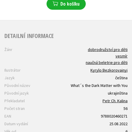
Do košíku
DETAILNÍ INFORMACE
Žánr
dobrodružství pro děti
vesmír
naučná beletrie pro děti
Ilustrátor
Kyrylo Bezkorovainyi
Jazyk
čeština
Původní název
What´s the Dark Matter with You
Původní jazyk
ukrajinština
Překladatel
Petr Ch. Kalina
Počet stran
56
EAN
9788020460271
Datum vydání
25.08.2022
Věk od
6