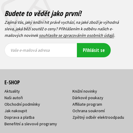
Budete to vědět jako první!
Zajímá Vás, jaký knižní hit právě vychází, na jaké zboží je výhodná
sleva, jaká běží soutěž o ceny? Přihlášením k odběru našich e-
mailových novinek
souhlasíte se zpracováním osobních údajů
.
Vaše e-
Vaše e-
Přihlásit se
mailová
mailová
Vaše e-mailová adresa
adresa
adresa
E-SHOP
Aktuality
Knižní novinky
Naši autoři
Dárkové poukazy
Obchodní podmínky
Affiliate program
Jak nakoupit
Ochrana soukromí
Doprava a platba
Zpětný odběr elektroodpadu
Benefitní a slevové programy