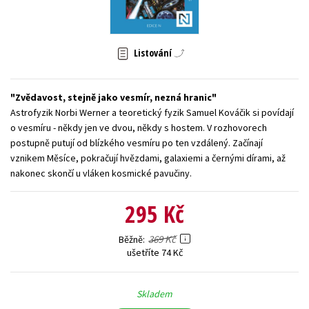
Young adult (SK)
Zahraniční literatura
Zdraví a životní styl
Všechny tituly
Listování
Zvědavost, stejně jako vesmír, nezná hranic
Astrofyzik Norbi Werner a teoretický fyzik Samuel Kováčik si povídají
o vesmíru - někdy jen ve dvou, někdy s hostem. V rozhovorech
postupně putují od blízkého vesmíru po ten vzdálený. Začínají
vznikem Měsíce, pokračují hvězdami, galaxiemi a černými dírami, až
nakonec skončí u vláken kosmické pavučiny.
295 Kč
369 Kč
Běžně
ušetříte 74 Kč
Skladem