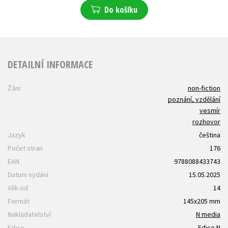
Do košíku
DETAILNÍ INFORMACE
Žánr
non-fiction
poznání, vzdělání
vesmír
rozhovor
Jazyk
čeština
Počet stran
176
EAN
9788088433743
Datum vydání
15.05.2025
Věk od
14
Formát
145x205 mm
Nakladatelství
N media
Edice
Edice N