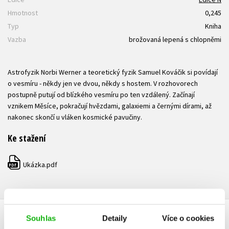
Hmotnost
0,245
Typ
Kniha
Vazba
brožovaná lepená s chlopněmi
Astrofyzik Norbi Werner a teoretický fyzik Samuel Kováčik si povídají
o vesmíru - někdy jen ve dvou, někdy s hostem. V rozhovorech
postupně putují od blízkého vesmíru po ten vzdálený. Začínají
vznikem Měsíce, pokračují hvězdami, galaxiemi a černými dírami, až
nakonec skončí u vláken kosmické pavučiny.
Ke stažení
Ukázka.pdf
PDF
Souhlas
Detaily
Více o cookies
HODNOCENÍ ČTENÁŘŮ