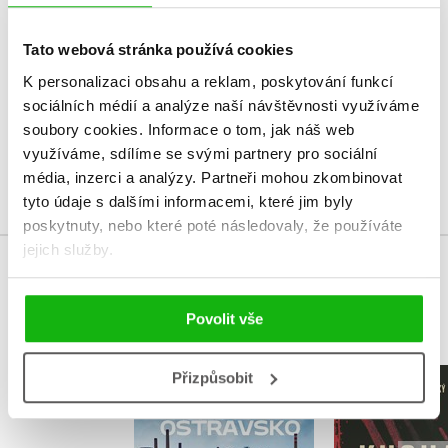
V současné době nejsou vytvořena žádná uživatelská hodnocení.
Tato webová stránka používá cookies
K personalizaci obsahu a reklam, poskytování funkcí
Vaše hodnocení
sociálních médií a analýze naší návštěvnosti využíváme
Uživatelskou recenzi mohou vkládat pouze registrovaní uživatelé
soubory cookies.
Informace o tom, jak náš web
využíváme, sdílíme se svými partnery pro sociální
Přihlásit
média, inzerci a analýzy.
Partneři mohou zkombinovat
tyto údaje s dalšími informacemi, které jim byly
poskytnuty, nebo které poté následovaly, že používáte
jejich služby.
MOHLO BY VÁS TAKÉ ZAJÍMAT
Povolit vše
Přizpůsobit
Kuchaři 
Fenomén Ostravsko
Milan Ř
Tomáš Majliš
,
Jan Lenart