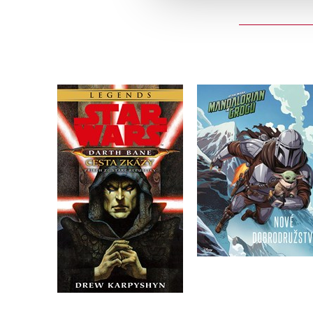
Star Wars -
Star Wars - Darth Bane
Mandalorian a Grogu
1. Cesta zkázy
Nové dobrodružstv
Drew Karpyshyn
Kolektiv
Do košíku
Do košíku
319 Kč
399 Kč
183 Kč
229 Kč