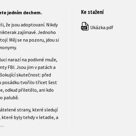
Ke stažení
tete jedním dechem.
i, že jsou adoptovaní. Nikdy
Ukázka.pdf
PDF
o nikterak zajímavé. Jednoho
jí: Měj se na pozoru, jdou si
 anonymy.
luci narazí na podivné muže,
ty FBI. Jsou jim v patách a
 šokující skutečnost: před
u posádku tvořilo třicet šest
e, odkud přiletělo, ani kdo
ho palubě.
átelené strany, které sledují
 které byly tehdy v letadle, a
c…