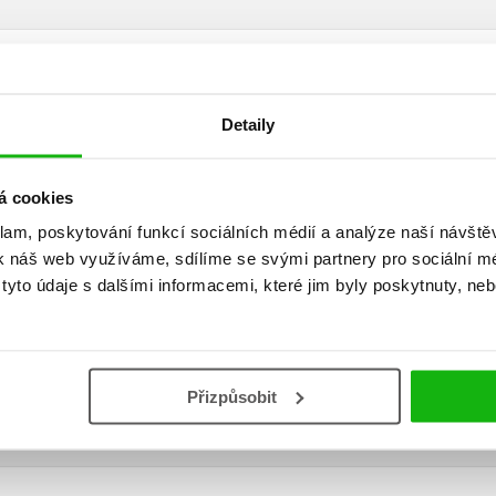
Detaily
á cookies
klam, poskytování funkcí sociálních médií a analýze naší návšt
k náš web využíváme, sdílíme se svými partnery pro sociální méd
yto údaje s dalšími informacemi, které jim byly poskytnuty, neb
Vaše hodnocení
Uživatelskou recenzi mohou vkládat pouze registrovaní uživat
Přizpůsobit
Přihlásit