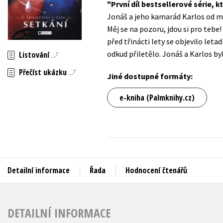
První díl bestsellerové série,
Auto - moto
Jonáš a jeho kamarád Karlos od ma
Jazyky
Beletrie pro děti
Měj se na pozoru, jdou si pro tebe!
Kalendáře
před třinácti lety se objevilo leta
Beletrie pro dospělé
odkud přiletělo. Jonáš a Karlos byl
Listování
Kariéra a osobní rozvoj
Byznys a ekonomie
Přečíst ukázku
Komiks
Jiné dostupné formáty:
e-kniha (Palmknihy.cz)
V
Detailní informace
Řada
Hodnocení čtenářů
DETAILNÍ INFORMACE