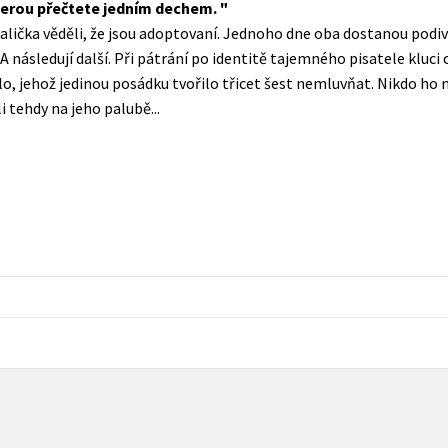
 kterou přečtete jedním dechem.
Populárně - naučná pro dospělé
lička věděli, že jsou adoptovaní. Jednoho dne oba dostanou podivn
Young adult (SK)
Populárně - naučné pro děti
 A následují další. Při pátrání po identitě tajemného pisatele kluci 
Zahraniční literatura
dlo, jehož jedinou posádku tvořilo třicet šest nemluvňat. Nikdo ho ne
Předškoláci
i tehdy na jeho palubě...
Zdraví a životní styl
Příroda a zahrada
šechny tituly