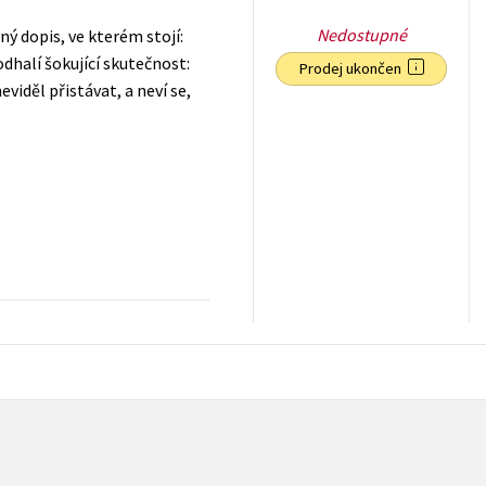
Nedostupné
ý dopis, ve kterém stojí:
odhalí šokující skutečnost:
Prodej ukončen
viděl přistávat, a neví se,
199
Kč
s DPH