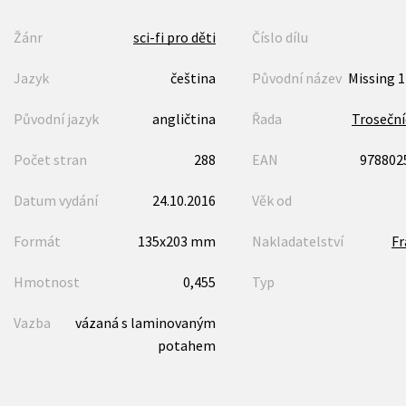
Žánr
sci-fi pro děti
Číslo dílu
Jazyk
čeština
Původní název
Missing 1
Původní jazyk
angličtina
Řada
Trosečníc
Počet stran
288
EAN
978802
Datum vydání
24.10.2016
Věk od
Formát
135x203 mm
Nakladatelství
F
Hmotnost
0,455
Typ
Vazba
vázaná s laminovaným
potahem