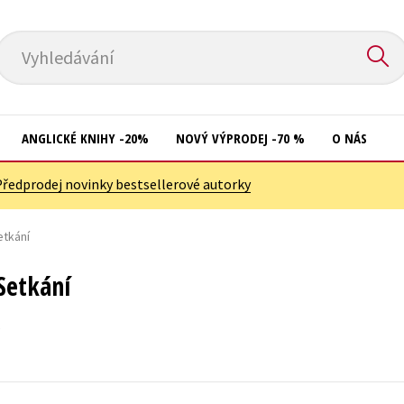
Vyhledávání
ANGLICKÉ KNIHY -20%
NOVÝ VÝPRODEJ -70 %
O NÁS
Předprodej novinky bestsellerové autorky
Přírodní vědy
Křížovky
Společnost, politika
etkání
Kuchařky
Technika a věda
New Adult
 Setkání
Učebnice
Ostatní
Umění a kultura
Počítače
Výchova a pedagogika
Poezie
Young adult