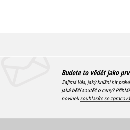
Budete to vědět jako prv
Zajímá Vás, jaký knižní hit práv
jaká běží soutěž o ceny? Přihl
novinek
souhlasíte se zpracov