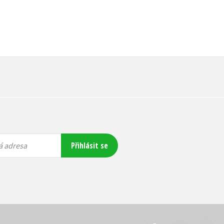
Přihlásit se
á adresa