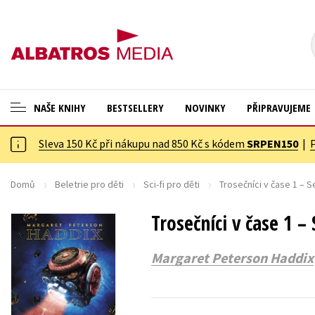
NAŠE KNIHY
BESTSELLERY
NOVINKY
PŘIPRAVUJEME
Sleva 150 Kč při nákupu nad 850 Kč s kódem
SRPEN150
|
ANGLICKÉ KNIHY -20 %
Cestování
NOVÝ VÝPRODEJ -70 %
Dárkové publikace
Domů
Beletrie pro děti
Sci-fi pro děti
Trosečníci v čase 1 – S
KNIHY S DÁRKEM
Dárkové zboží
Trosečníci v čase 1 –
ASTERIX S DÁRKEM
Digitální fotografie
Margaret Peterson Haddix
🎁DÁRKOVÉ PUBLIKACE
Esoterika a duchovní svět
✉️ DÁRKOVÉ POUKAZY
Historie a military
Hobby