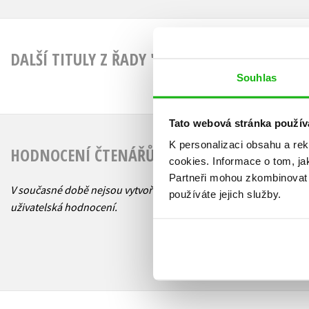
DALŠÍ TITULY Z ŘADY "TROSEČNÍCI V ČASE"
Souhlas
Tato webová stránka použív
K personalizaci obsahu a re
HODNOCENÍ ČTENÁŘŮ
cookies.
Informace o tom, ja
Partneři mohou zkombinovat t
V současné době nejsou vytvořena žádná
používáte jejich služby.
uživatelská hodnocení.