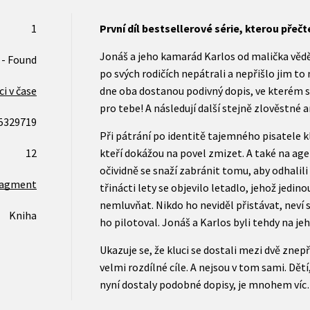
1
První díl bestsellerové série, kterou přeč
Jonáš a jeho kamarád Karlos od malička věděl
 - Found
po svých rodičích nepátrali a nepřišlo jim t
i v čase
dne oba dostanou podivný dopis, ve kterém sto
pro tebe! A následují další stejně zlověstné
5329719
Při pátrání po identitě tajemného pisatele k
12
kteří dokážou na povel zmizet. A také na agen
očividně se snaží zabránit tomu, aby odhalili
ragment
třinácti lety se objevilo letadlo, jehož jedino
nemluvňat. Nikdo ho neviděl přistávat, neví s
Kniha
ho pilotoval. Jonáš a Karlos byli tehdy na je
Ukazuje se, že kluci se dostali mezi dvě znepř
velmi rozdílné cíle. A nejsou v tom sami. Dětí,
nyní dostaly podobné dopisy, je mnohem ví