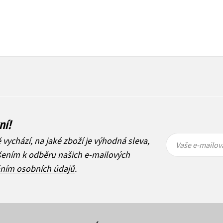
ní!
Vaše e-
Vaše e-
ě vychází, na jaké zboží je výhodná sleva,
mailová
mailová
Vaše e-mailov
adresa
adresa
ášením k odběru našich e-mailových
áním osobních údajů
.