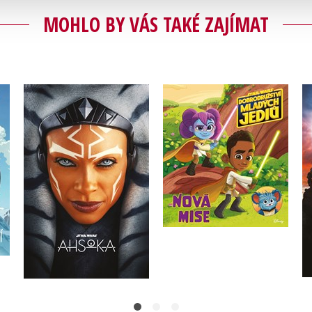
MOHLO BY VÁS TAKÉ ZAJÍMAT
Star Wars -
 -
Dobrodružství mladých
Star Wars - Ahsoka
í
Jediů - Nová mise
S. T. Bende
Kolektiv
Do košíku
Do košíku
239 Kč
299 Kč
199 Kč
249 Kč