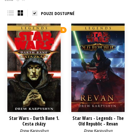
Young adult (SK)
Zahraniční literatura
Zdraví a životní styl
POUZE DOSTUPNÉ
Všechny tituly
N
Star Wars - Darth Bane 1.
Star Wars - Legends - The
Cesta zkázy
Old Republic - Revan
Drew Karpyshyn
Drew Karpyshyn