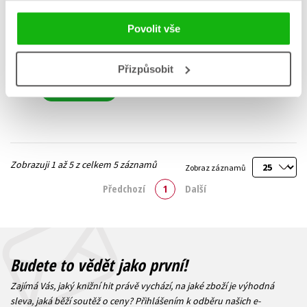
Star Wars - Darth Bane 2.
Pravidlo dvou
Povolit vše
Drew Karpyshyn
279 Kč
349 Kč
Přizpůsobit
Do košíku
Zobrazuji 1 až 5 z celkem 5 záznamů
Zobraz záznamů
Předchozí
1
Další
Budete to vědět jako první!
Zajímá Vás, jaký knižní hit právě vychází, na jaké zboží je výhodná
sleva, jaká běží soutěž o ceny? Přihlášením k odběru našich e-