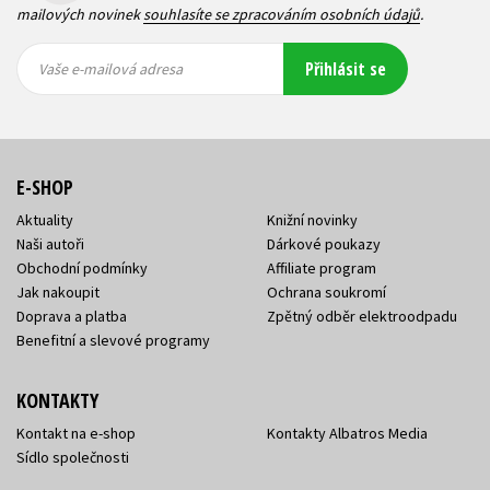
mailových novinek
souhlasíte se zpracováním osobních údajů
.
Vaše e-
Vaše e-
Přihlásit se
mailová
mailová
Vaše e-mailová adresa
adresa
adresa
E-SHOP
Aktuality
Knižní novinky
Naši autoři
Dárkové poukazy
Obchodní podmínky
Affiliate program
Jak nakoupit
Ochrana soukromí
Doprava a platba
Zpětný odběr elektroodpadu
Benefitní a slevové programy
KONTAKTY
Kontakt na e-shop
Kontakty Albatros Media
Sídlo společnosti