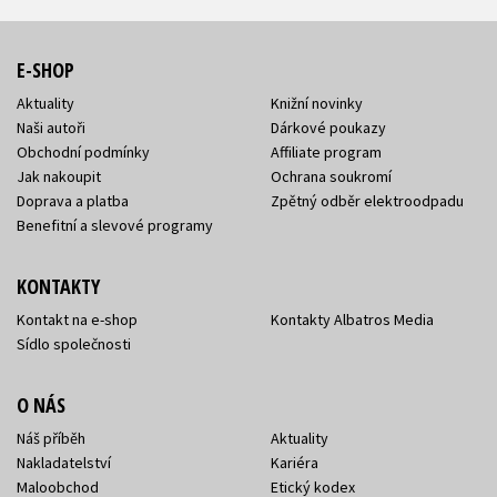
E-SHOP
Aktuality
Knižní novinky
Naši autoři
Dárkové poukazy
Obchodní podmínky
Affiliate program
Jak nakoupit
Ochrana soukromí
Doprava a platba
Zpětný odběr elektroodpadu
Benefitní a slevové programy
KONTAKTY
Kontakt na e-shop
Kontakty Albatros Media
Sídlo společnosti
O NÁS
Náš příběh
Aktuality
Nakladatelství
Kariéra
Maloobchod
Etický kodex