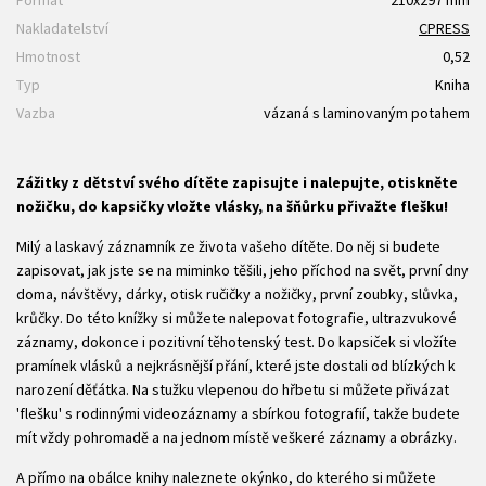
Formát
210x297 mm
Nakladatelství
CPRESS
Hmotnost
0,52
Typ
Kniha
Vazba
vázaná s laminovaným potahem
Zážitky z dětství svého dítěte zapisujte i nalepujte, otiskněte
nožičku, do kapsičky vložte vlásky, na šňůrku přivažte flešku!
Milý a laskavý záznamník ze života vašeho dítěte. Do něj si budete
zapisovat, jak jste se na miminko těšili, jeho příchod na svět, první dny
doma, návštěvy, dárky, otisk ručičky a nožičky, první zoubky, slůvka,
krůčky. Do této knížky si můžete nalepovat fotografie, ultrazvukové
záznamy, dokonce i pozitivní těhotenský test. Do kapsiček si vložíte
pramínek vlásků a nejkrásnější přání, které jste dostali od blízkých k
narození děťátka. Na stužku vlepenou do hřbetu si můžete přivázat
'flešku' s rodinnými videozáznamy a sbírkou fotografií, takže budete
mít vždy pohromadě a na jednom místě veškeré záznamy a obrázky.
A přímo na obálce knihy naleznete okýnko, do kterého si můžete