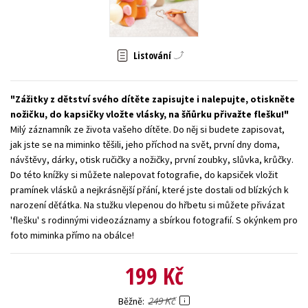
Young adult (SK)
Zahraniční literatura
Zdraví a životní styl
Všechny tituly
Listování
Zážitky z dětství svého dítěte zapisujte i nalepujte, otiskněte
nožičku, do kapsičky vložte vlásky, na šňůrku přivažte flešku!
Milý záznamník ze života vašeho dítěte. Do něj si budete zapisovat,
jak jste se na miminko těšili, jeho příchod na svět, první dny doma,
návštěvy, dárky, otisk ručičky a nožičky, první zoubky, slůvka, krůčky.
Do této knížky si můžete nalepovat fotografie, do kapsiček vložit
pramínek vlásků a nejkrásnější přání, které jste dostali od blízkých k
narození děťátka. Na stužku vlepenou do hřbetu si můžete přivázat
'flešku' s rodinnými videozáznamy a sbírkou fotografií. S okýnkem pro
foto miminka přímo na obálce!
199 Kč
249 Kč
Běžně