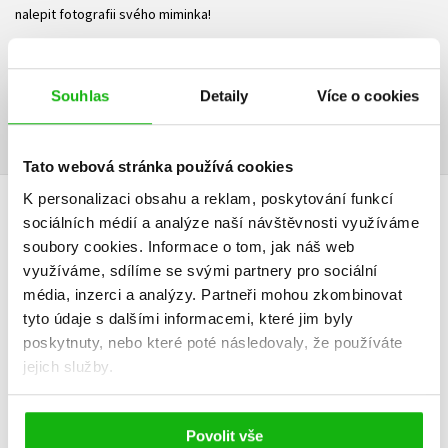
nalepit fotografii svého miminka!
Ke stažení
Souhlas
Detaily
Více o cookies
Ukázka.pdf
PDF
Tato webová stránka používá cookies
K personalizaci obsahu a reklam, poskytování funkcí
sociálních médií a analýze naší návštěvnosti využíváme
HODNOCENÍ ČTENÁŘŮ
soubory cookies.
Informace o tom, jak náš web
využíváme, sdílíme se svými partnery pro sociální
V současné době nejsou vytvořena žádná uživatelská hodnocení.
média, inzerci a analýzy.
Partneři mohou zkombinovat
tyto údaje s dalšími informacemi, které jim byly
Vaše hodnocení
poskytnuty, nebo které poté následovaly, že používáte
Uživatelskou recenzi mohou vkládat pouze registrovaní uživatelé
jejich služby.
Přihlásit
Povolit vše