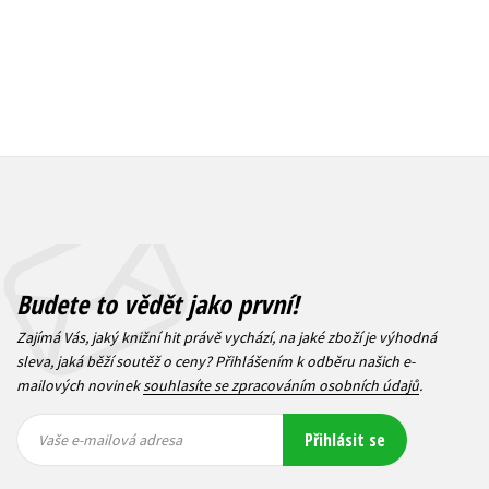
Budete to vědět jako první!
Zajímá Vás, jaký knižní hit právě vychází, na jaké zboží je výhodná
sleva, jaká běží soutěž o ceny? Přihlášením k odběru našich e-
mailových novinek
souhlasíte se zpracováním osobních údajů
.
Vaše e-
Vaše e-
Přihlásit se
mailová
mailová
Vaše e-mailová adresa
adresa
adresa