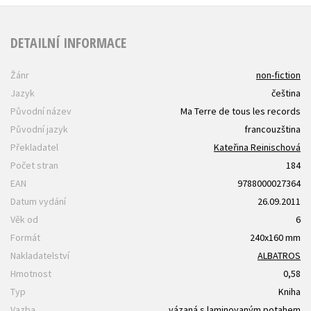
DETAILNÍ INFORMACE
Žánr
non-fiction
Jazyk
čeština
Původní název
Ma Terre de tous les records
Původní jazyk
francouzština
Překladatel
Kateřina Reinischová
Počet stran
184
EAN
9788000027364
Datum vydání
26.09.2011
Věk od
6
Formát
240x160 mm
Nakladatelství
ALBATROS
Hmotnost
0,58
Typ
Kniha
Vazba
vázaná s laminovaným potahem