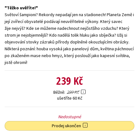
Těžko uvěříte!
Young adult (SK)
Zahraniční literatura
Zdraví a životní styl
Světoví šampioni? Rekordy nepadají jen na stadionech! Planeta Země i
její zvířecí obyvatelé podávají neuvěřitelné výkony. Který savec
Všechny tituly
žije nejvýš? Kde se můžeme nadechnout nejčistšího vzduchu? Který
strom je nejobjemnější? Kdo nadělá tolik hluku jako sbíječka? Užij si
objevování stovky zázraků přírody doplněné okouzlujícími obrázky.
Některá poznání: houba vysoká jako panelový dům, květina páchnoucí
po zkaženém mase nebo hmyz, který poslouží jako kapesní svítilna,
jistě ohromí!
239 Kč
299 Kč
Běžně
ušetříte 60 Kč
Nedostupné
Prodej ukončen