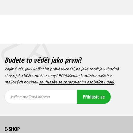
Budete to vědět jako první!
Zajímá Vás, jaký knižní hit právě vychází, na jaké zboží je výhodná
sleva, jaká běží soutěž o ceny? Přihlášením k odběru našich e-
mailových novinek
souhlasíte se zpracováním osobních údajů
.
Vaše e-
Vaše e-
Přihlásit se
mailová
mailová
Vaše e-mailová adresa
adresa
adresa
E-SHOP