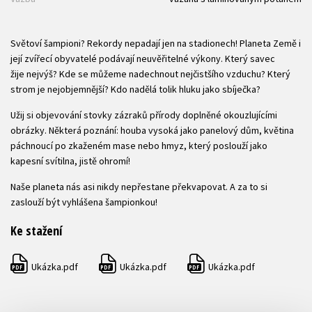
Světoví šampioni? Rekordy nepadají jen na stadionech! Planeta Země i
její zvířecí obyvatelé podávají neuvěřitelné výkony. Který savec
žije nejvýš? Kde se můžeme nadechnout nejčistšího vzduchu? Který
strom je nejobjemnější? Kdo nadělá tolik hluku jako sbíječka?
Užij si objevování stovky zázraků přírody doplněné okouzlujícími
obrázky. Některá poznání: houba vysoká jako panelový dům, květina
páchnoucí po zkaženém mase nebo hmyz, který poslouží jako
kapesní svítilna, jistě ohromí!
Naše planeta nás asi nikdy nepřestane překvapovat. A za to si
zaslouží být vyhlášena šampionkou!
Ke stažení
Ukázka.pdf
Ukázka.pdf
Ukázka.pdf
PDF
PDF
PDF