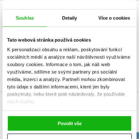
HODNOCENÍ ČTENÁŘŮ
Souhlas
Detaily
Více o cookies
V současné době nejsou vytvořena žádná uživatelská hodnocení.
Tato webová stránka používá cookies
Vaše hodnocení
K personalizaci obsahu a reklam, poskytování funkcí
sociálních médií a analýze naší návštěvnosti využíváme
Uživatelskou recenzi mohou vkládat pouze registrovaní uživatelé
soubory cookies.
Informace o tom, jak náš web
využíváme, sdílíme se svými partnery pro sociální
Přihlásit
média, inzerci a analýzy.
Partneři mohou zkombinovat
tyto údaje s dalšími informacemi, které jim byly
poskytnuty, nebo které poté následovaly, že používáte
jejich služby.
MOHLO BY VÁS TAKÉ ZAJÍMAT
Povolit vše