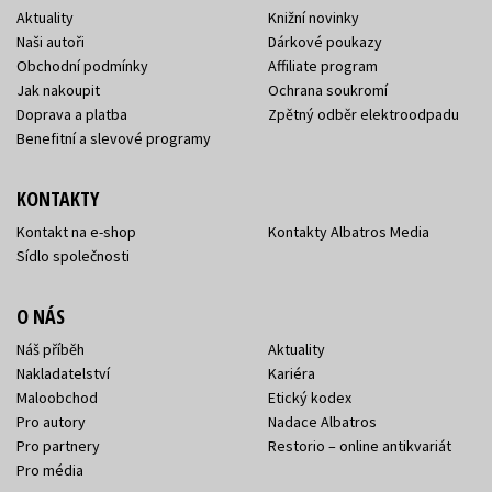
Aktuality
Knižní novinky
Naši autoři
Dárkové poukazy
Obchodní podmínky
Affiliate program
Jak nakoupit
Ochrana soukromí
Doprava a platba
Zpětný odběr elektroodpadu
Benefitní a slevové programy
KONTAKTY
Kontakt na e-shop
Kontakty Albatros Media
Sídlo společnosti
O NÁS
Náš příběh
Aktuality
Nakladatelství
Kariéra
Maloobchod
Etický kodex
Pro autory
Nadace Albatros
Pro partnery
Restorio – online antikvariát
Pro média