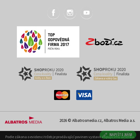
2026 © Albatrosmedia.cz, Albatros Media a.s.
NAPIŠTE NÁM
Podle zákona o evidenci tržeb je prodávající povinen vystavit kupujícímu účtenku.