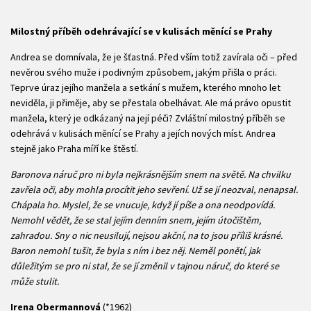
Milostný příběh odehrávající se v kulisách měnící se Prahy
Andrea se domnívala, že je šťastná. Před vším totiž zavírala oči – před
nevěrou svého muže i podivným způsobem, jakým přišla o práci.
Teprve úraz jejího manžela a setkání s mužem, kterého mnoho let
neviděla, ji přiměje, aby se přestala obelhávat. Ale má právo opustit
manžela, který je odkázaný na její péči? Zvláštní milostný příběh se
odehrává v kulisách měnící se Prahy a jejích nových míst. Andrea
stejně jako Praha míří ke štěstí.
Baronova náruč pro ni byla nejkrásnějším snem na světě. Na chvilku
zavřela oči, aby mohla procítit jeho sevření. Už se jí neozval, nenapsal.
Chápala ho. Myslel, že se vnucuje, když jí píše a ona neodpovídá.
Nemohl vědět, že se stal jejím denním snem, jejím útočištěm,
zahradou. Sny o nic neusilují, nejsou akční, na to jsou příliš krásné.
Baron nemohl tušit, že byla s ním i bez něj. Neměl ponětí, jak
důležitým se pro ni stal, že se jí změnil v tajnou náruč, do které se
může stulit.
Irena Obermannová
(*1962)