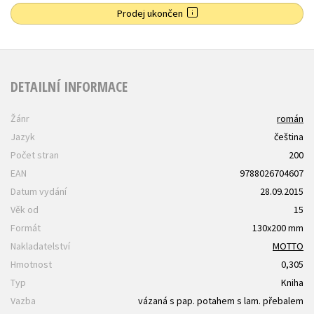
Prodej ukončen
DETAILNÍ INFORMACE
Žánr
román
Jazyk
čeština
Počet stran
200
EAN
9788026704607
Datum vydání
28.09.2015
Věk od
15
Formát
130x200 mm
Nakladatelství
MOTTO
Hmotnost
0,305
Typ
Kniha
Vazba
vázaná s pap. potahem s lam. přebalem