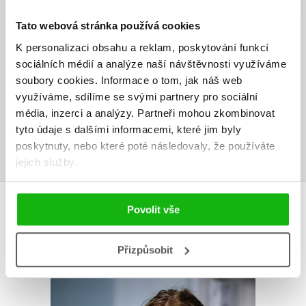
HODNOCENÍ ČTENÁŘŮ
Tato webová stránka používá cookies
V současné době nejsou vytvořena žádná uživatelská hodnocení.
K personalizaci obsahu a reklam, poskytování funkcí
sociálních médií a analýze naší návštěvnosti využíváme
soubory cookies.
Informace o tom, jak náš web
Vaše hodnocení
využíváme, sdílíme se svými partnery pro sociální
Uživatelskou recenzi mohou vkládat pouze registrovaní uživatelé
média, inzerci a analýzy.
Partneři mohou zkombinovat
tyto údaje s dalšími informacemi, které jim byly
Přihlásit
poskytnuty, nebo které poté následovaly, že používáte
jejich služby.
AUTOR KNIHY
Povolit vše
Přizpůsobit