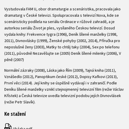
Vystudovala FAM U, obor dramaturgie a scenáristika, pracovala jako
dramaturg v České televizi. Spolupracovala s televizí Nova, kde se
scenáristicky podílela na seriálu Ordinace v růžové zahradě, a je
autorkou seriálu Život je ples, vysílaného Českou televizí. Dosud
vydala knihy: Frekvence tygra (1996), Deník šílené manželky (1998,
2011), Divnovlásky (1999), Ženské pohyby (2002, 2014), Příručka pro
neposlušné ženy (2003), Matky to chtěj taky (2004), Sex po telefonu
(2011), původně Nezavěšujte se (2005) Deník šílené milenky (2006), V
pěně (2007)
Normální zázraky (2008), Láska jako Řím (2009), Tajná kniha (2011),
Vznášedlo (2012), Panoptikum české (2012), Dopisy Kafkovi (2013),
První věci (2014). Její knihy se úspěšně vydávají i v zahraničí. Podle
Deníku šílené manželky vznikl stejnojmenný televizní film (režie Václav
Křístek) a Česká televize uvedla televizní podobu jejích Divnovlásek
(režie Petr Slavík).
Ke stažení
Ukázka.pdf
PDF