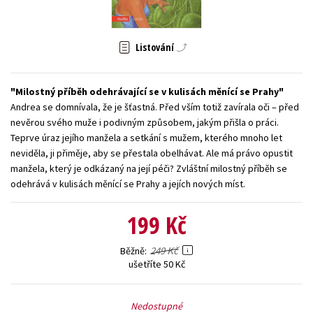
Young adult (SK)
Zahraniční literatura
Zdraví a životní styl
Listování
Všechny tituly
Milostný příběh odehrávající se v kulisách měnící se Prahy
Andrea se domnívala, že je šťastná. Před vším totiž zavírala oči – před
nevěrou svého muže i podivným způsobem, jakým přišla o práci.
Teprve úraz jejího manžela a setkání s mužem, kterého mnoho let
neviděla, ji přiměje, aby se přestala obelhávat. Ale má právo opustit
manžela, který je odkázaný na její péči? Zvláštní milostný příběh se
odehrává v kulisách měnící se Prahy a jejích nových míst.
199 Kč
249 Kč
Běžně
ušetříte 50 Kč
Nedostupné