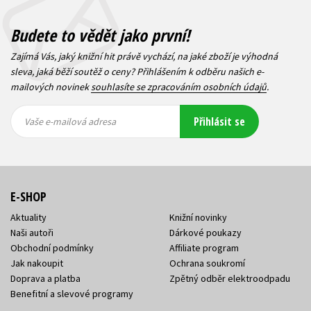
Budete to vědět jako první!
Zajímá Vás, jaký knižní hit právě vychází, na jaké zboží je výhodná
sleva, jaká běží soutěž o ceny? Přihlášením k odběru našich e-
mailových novinek
souhlasíte se zpracováním osobních údajů
.
Vaše e-
Vaše e-
Přihlásit se
mailová
mailová
Vaše e-mailová adresa
adresa
adresa
E-SHOP
Aktuality
Knižní novinky
Naši autoři
Dárkové poukazy
Obchodní podmínky
Affiliate program
Jak nakoupit
Ochrana soukromí
Doprava a platba
Zpětný odběr elektroodpadu
Benefitní a slevové programy