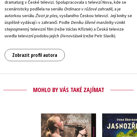
dramaturg v České televizi. Spolupracovala s televizí Nova, kde se
scenáristicky podílela na seriálu
Ordinace v růžové zahradě
, a je
autorkou seriálu
Život je ples
, vysílaného Českou televizí. Její knihy se
úspěšně vydávají i v zahraničí. Podle
Deníku šílené manželky
vznikl
stejnojmenný televizní film (režie Václav Křístek) a Česká televize
uvedla televizní podobu jejích
Divnovlásek
(režie Petr Slavík).
Zobrazit profil autora
MOHLO BY VÁS TAKÉ ZAJÍMAT
Deník šílené
Jasnozř
manželky
Irena Ober
(audiokniha)