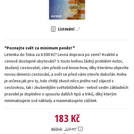
Young adult (SK)
Zahraniční literatura
Zdraví a životní styl
Všechny tituly
Listování
Poznejte svět za minimum peněz!
Letenka do Tokia za 6.500 Kč? Levná doprava po zemi? Kvalitní a
cenově dostupné ubytování? S touto knihou žádný problém! Autor,
zkušený cestovatel, vám předá své know-how, díky kterému objevíte
novou dimenzi cestování, a svět se před vámi otevře dokořán. Kniha
je určena jak pro ty, kdo chtějí zkusit něco jiného než zájezd s
cestovkou, tak i zkušenějším světoběžníkům - neboť sedm základních
pravidel je doplněno o spoustu dalších tipů a triků, díky kterým
minimalizujete své náklady a maximalizujete zážitek.
183 Kč
229 Kč
Běžně