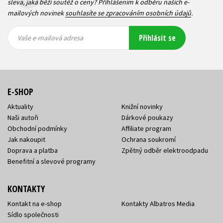
sleva, jaká běží soutěž o ceny? Přihlášením k odběru našich e-
mailových novinek
souhlasíte se zpracováním osobních údajů
.
Vaše e-
Vaše e-
Přihlásit se
mailová
mailová
Vaše e-mailová adresa
adresa
adresa
E-SHOP
Aktuality
Knižní novinky
Naši autoři
Dárkové poukazy
Obchodní podmínky
Affiliate program
Jak nakoupit
Ochrana soukromí
Doprava a platba
Zpětný odběr elektroodpadu
Benefitní a slevové programy
KONTAKTY
Kontakt na e-shop
Kontakty Albatros Media
Sídlo společnosti