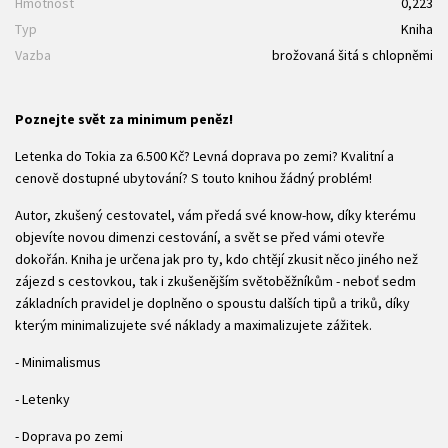
Hmotnost
0,223
Typ
Kniha
Vazba
brožovaná šitá s chlopněmi
Poznejte svět za minimum peněz!
Letenka do Tokia za 6.500 Kč? Levná doprava po zemi? Kvalitní a
cenově dostupné ubytování? S touto knihou žádný problém!
Autor, zkušený cestovatel, vám předá své know-how, díky kterému
objevíte novou dimenzi cestování, a svět se před vámi otevře
dokořán. Kniha je určena jak pro ty, kdo chtějí zkusit něco jiného než
zájezd s cestovkou, tak i zkušenějším světoběžníkům - neboť sedm
základních pravidel je doplněno o spoustu dalších tipů a triků, díky
kterým minimalizujete své náklady a maximalizujete zážitek.
- Minimalismus
- Letenky
- Doprava po zemi