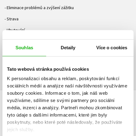
- Eliminace problémů a zvýšení zážitku
- Strava
- Ubytování
- Zaměstnání, peníze a jazyk
Souhlas
Detaily
Více o cookies
Ke stažení
Tato webová stránka používá cookies
Obsah.pdf
Ukázka.pdf
PDF
PDF
K personalizaci obsahu a reklam, poskytování funkcí
sociálních médií a analýze naší návštěvnosti využíváme
soubory cookies.
Informace o tom, jak náš web
využíváme, sdílíme se svými partnery pro sociální
HODNOCENÍ ČTENÁŘŮ
média, inzerci a analýzy.
Partneři mohou zkombinovat
tyto údaje s dalšími informacemi, které jim byly
V současné době nejsou vytvořena žádná uživatelská hodnocení.
poskytnuty, nebo které poté následovaly, že používáte
jejich služby.