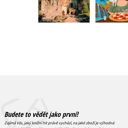
Do košíku
Do košík
215 Kč
319 Kč
269 Kč
3
Budete to vědět jako první!
Zajímá Vás, jaký knižní hit právě vychází, na jaké zboží je výhodná