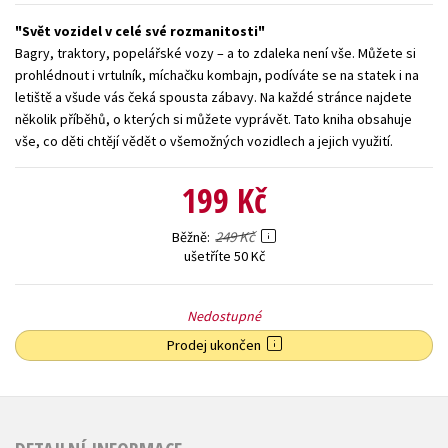
Young adult (SK)
Zahraniční literatura
Zdraví a životní styl
Svět vozidel v celé své rozmanitosti
Bagry, traktory, popelářské vozy – a to zdaleka není vše. Můžete si
Všechny tituly
prohlédnout i vrtulník, míchačku kombajn, podíváte se na statek i na
letiště a všude vás čeká spousta zábavy. Na každé stránce najdete
několik příběhů, o kterých si můžete vyprávět. Tato kniha obsahuje
vše, co děti chtějí vědět o všemožných vozidlech a jejich využití.
199 Kč
249 Kč
Běžně
ušetříte 50 Kč
Nedostupné
Prodej ukončen