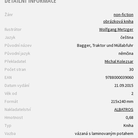
DETAILNÍ INFORMACE
Žánr
non-fiction
obrázková kniha
Ilustrátor
Wolfgang Metzger
Jazyk
čeština
Původní název
Bagger, Traktor und Müllabfuhr
Původní jazyk
němčina
Překladatel
Michal Kolezsar
Počet stran
30
EAN
9788000039060
Datum vydání
21.09.2015
Věk od
2
Formát
215x240 mm
Nakladatelství
ALBATROS
Hmotnost
0,68
Typ
Kniha
Vazba
vázaná s laminovaným potahem