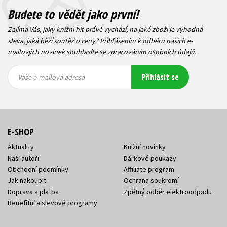
Budete to vědět jako první!
Zajímá Vás, jaký knižní hit právě vychází, na jaké zboží je výhodná
sleva, jaká běží soutěž o ceny? Přihlášením k odběru našich e-
mailových novinek
souhlasíte se zpracováním osobních údajů
.
Vaše e-
Vaše e-
Přihlásit se
mailová
mailová
Vaše e-mailová adresa
adresa
adresa
E-SHOP
Aktuality
Knižní novinky
Naši autoři
Dárkové poukazy
Obchodní podmínky
Affiliate program
Jak nakoupit
Ochrana soukromí
Doprava a platba
Zpětný odběr elektroodpadu
Benefitní a slevové programy