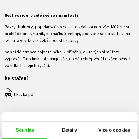
Svět vozidel v celé své rozmanitosti
Bagry, traktory, popelářské vozy – a to zdaleka není vše. Můžete si
prohlédnout i vrtulník, míchačku kombajn, podíváte se na statek i na
letiště a všude vás čeká spousta zábavy.
Na každé stránce najdete několik příběhů, o kterých si můžete
vyprávět. Tato kniha obsahuje vše, co děti chtějí vědět o všemožných
vozidlech a jejich využití.
Ke stažení
Ukázka.pdf
PDF
Souhlas
Detaily
Více o cookies
HODNOCENÍ ČTENÁŘŮ