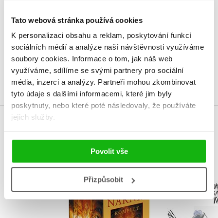
V současné době nejsou vytvořena žádná uživatelská hodnocení.
Tato webová stránka používá cookies
Vaše hodnocení
K personalizaci obsahu a reklam, poskytování funkcí
sociálních médií a analýze naší návštěvnosti využíváme
Uživatelskou recenzi mohou vkládat pouze registrovaní uživatelé
soubory cookies.
Informace o tom, jak náš web
využíváme, sdílíme se svými partnery pro sociální
Přihlásit
média, inzerci a analýzy.
Partneři mohou zkombinovat
tyto údaje s dalšími informacemi, které jim byly
poskytnuty, nebo které poté následovaly, že používáte
jejich služby.
MOHLO BY VÁS TAKÉ ZAJÍMAT
Povolit vše
NARNIE – komplet
Podivu
Přizpůsobit
1.-7.díl – box
vyprávění 
piráta K
C. S. Lewis
Václav Čt