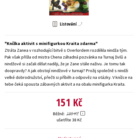
Young adult (SK)
Zahraniční literatura
Zdraví a životní styl
Všechny tituly
Listování
Knížka aktivit s minifigurkou Kraita zdarma
Ztráta Zanea v rozhodující bitvě s Overlordem rozdělila nindža tým.
Pak však přišla od mistra Chena záhadná pozvánka na Turnaj živlů a
nindžové si začali dělat naději, že je Zane stále naživu. Je tomu tak
doopravdy? A jak obstojí nindžové v turnaji? Prožij společně s nindži
velké dobrodružství, přečti si příběh a odpověz na otázky. V knížce na
tebe čeká spousta zábavných aktivit a na obalu minifigurka Kraita.
151 Kč
189 Kč
Běžně
ušetříte 38 Kč