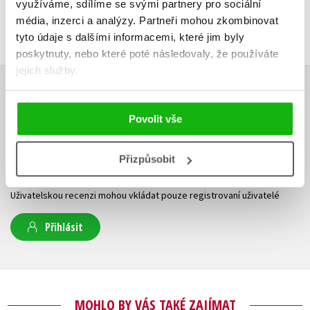
využíváme, sdílíme se svými partnery pro sociální
média, inzerci a analýzy.
Partneři mohou zkombinovat
tyto údaje s dalšími informacemi, které jim byly
poskytnuty, nebo které poté následovaly, že používáte
jejich služby.
HODNOCENÍ ČTENÁŘŮ
Povolit vše
V současné době nejsou vytvořena žádná uživatelská hodnocení.
Přizpůsobit
Vaše hodnocení
Uživatelskou recenzi mohou vkládat pouze registrovaní uživatelé
Přihlásit
MOHLO BY VÁS TAKÉ ZAJÍMAT