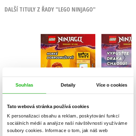
DALŠÍ TITULY Z ŘADY "LEGO NINJAGO"
LEGO® NINJAGO®
LEGO® Ni
Horké dobrodružství!
Vypusťte
chaos
Kolektiv
Kolekt
Souhlas
Detaily
Více o cookies
Do košík
Do košíku
Tato webová stránka používá cookies
159 Kč
159 Kč
1
199 Kč
K personalizaci obsahu a reklam, poskytování funkcí
sociálních médií a analýze naší návštěvnosti využíváme
soubory cookies.
Informace o tom, jak náš web