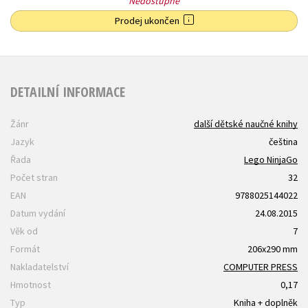
Nedostupné
Prodej ukončen
DETAILNÍ INFORMACE
Žánr
další dětské naučné knihy
Jazyk
čeština
Řada
Lego NinjaGo
Počet stran
32
EAN
9788025144022
Datum vydání
24.08.2015
Věk od
7
Formát
206x290 mm
Nakladatelství
COMPUTER PRESS
Hmotnost
0,17
Typ
Kniha + doplněk