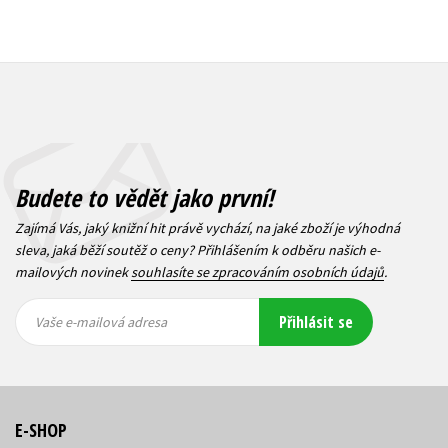
Budete to vědět jako první!
Zajímá Vás, jaký knižní hit právě vychází, na jaké zboží je výhodná
sleva, jaká běží soutěž o ceny? Přihlášením k odběru našich e-
mailových novinek
souhlasíte se zpracováním osobních údajů
.
Vaše e-
Vaše e-
Přihlásit se
mailová
mailová
Vaše e-mailová adresa
adresa
adresa
E-SHOP