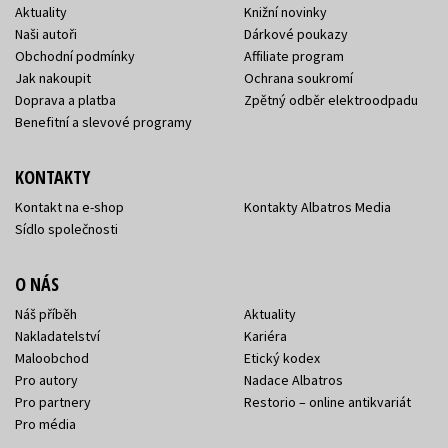
Aktuality
Knižní novinky
Naši autoři
Dárkové poukazy
Obchodní podmínky
Affiliate program
Jak nakoupit
Ochrana soukromí
Doprava a platba
Zpětný odběr elektroodpadu
Benefitní a slevové programy
KONTAKTY
Kontakt na e-shop
Kontakty Albatros Media
Sídlo společnosti
O NÁS
Náš příběh
Aktuality
Nakladatelství
Kariéra
Maloobchod
Etický kodex
Pro autory
Nadace Albatros
Pro partnery
Restorio – online antikvariát
Pro média