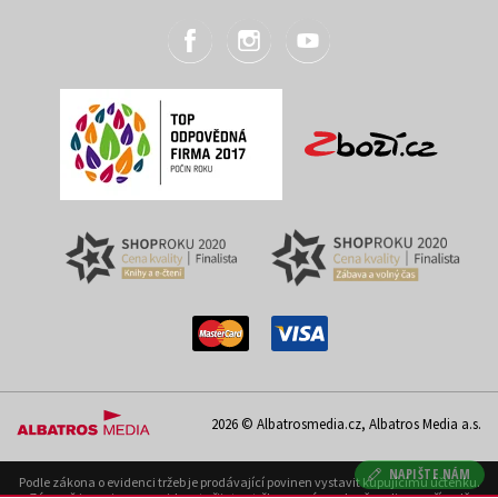
2026 © Albatrosmedia.cz, Albatros Media a.s.
NAPIŠTE NÁM
Podle zákona o evidenci tržeb je prodávající povinen vystavit kupujícímu účtenku.
Zároveň je povinen zaevidovat přijatou tržbu u správce daně on-line; v případě