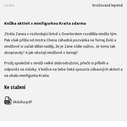
Vazba
brožovaná lepená
Knížka aktivit s minifigurkou Kraita zdarma
Ztráta Zanea v rozhodující bitvě s Overlordem rozdělila nindža tým.
Pak však přišla od mistra Chena záhadná pozvánka na Turnaj živlů a
nindžové si začali dělat naději, že je Zane stále naživu. Je tomu tak
doopravdy? A jak obstojí nindžové v turnaji?
Prožij společně s nindži velké dobrodružství, přečti si příběh a
odpověz na otázky. V knížce na tebe čeká spousta zábavných aktivit a
na obalu minifigurka Kraita.
Ke stažení
Ukázka.pdf
PDF