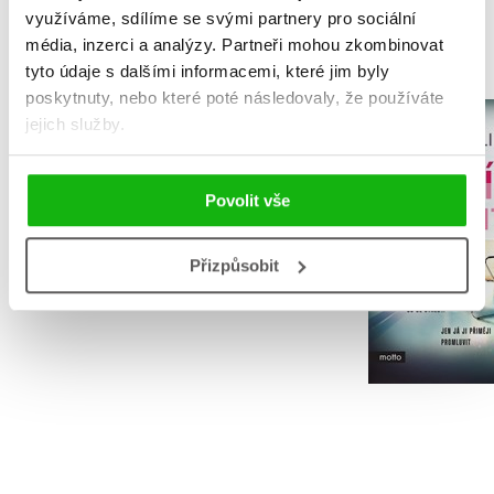
MOHLO BY VÁS TAKÉ ZAJÍMAT
využíváme, sdílíme se svými partnery pro sociální
média, inzerci a analýzy.
Partneři mohou zkombinovat
tyto údaje s dalšími informacemi, které jim byly
poskytnuty, nebo které poté následovaly, že používáte
jejich služby.
3× Jana Jašová - box
Mlčící pa
Jana Jašová
Alex Micha
Povolit vše
Přizpůsobit
Do košíku
Do košík
1 032 Kč
319 Kč
1 290 Kč
3