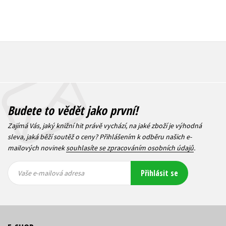
Budete to vědět jako první!
Zajímá Vás, jaký knižní hit právě vychází, na jaké zboží je výhodná
sleva, jaká běží soutěž o ceny? Přihlášením k odběru našich e-
mailových novinek
souhlasíte se zpracováním osobních údajů
.
Vaše e-
Vaše e-
Přihlásit se
mailová
mailová
Vaše e-mailová adresa
adresa
adresa