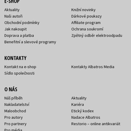
E-SHOP
Aktuality
Knižní novinky
Naši autoři
Dárkové poukazy
Obchodní podmínky
Affiliate program
Jak nakoupit
Ochrana soukromí
Doprava a platba
Zpětný odběr elektroodpadu
Benefitní a slevové programy
KONTAKTY
Kontakt na e-shop
Kontakty Albatros Media
Sídlo společnosti
O NÁS
Náš příběh
Aktuality
Nakladatelství
Kariéra
Maloobchod
Etický kodex
Pro autory
Nadace Albatros
Pro partnery
Restorio – online antikvariát
Pro média