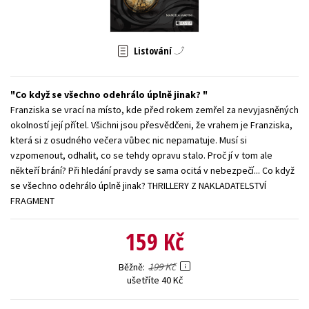
Young adult (SK)
Zahraniční literatura
Zdraví a životní styl
Listování
Všechny tituly
Co když se všechno odehrálo úplně jinak?
Franziska se vrací na místo, kde před rokem zemřel za nevyjasněných
okolností její přítel. Všichni jsou přesvědčeni, že vrahem je Franziska,
která si z osudného večera vůbec nic nepamatuje. Musí si
vzpomenout, odhalit, co se tehdy opravu stalo. Proč jí v tom ale
někteří brání? Při hledání pravdy se sama ocitá v nebezpečí... Co když
se všechno odehrálo úplně jinak? THRILLERY Z NAKLADATELSTVÍ
FRAGMENT
159 Kč
199 Kč
Běžně
ušetříte 40 Kč