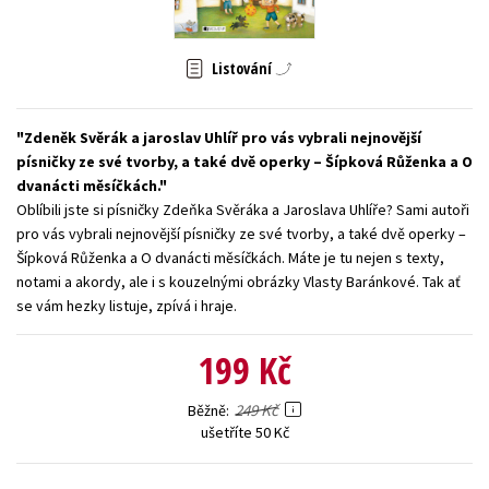
Young adult (SK)
Zahraniční literatura
Zdraví a životní styl
Listování
Všechny tituly
Zdeněk Svěrák a jaroslav Uhlíř pro vás vybrali nejnovější
písničky ze své tvorby, a také dvě operky – Šípková Růženka a O
dvanácti měsíčkách.
Oblíbili jste si písničky Zdeňka Svěráka a Jaroslava Uhlíře? Sami autoři
pro vás vybrali nejnovější písničky ze své tvorby, a také dvě operky –
Šípková Růženka a O dvanácti měsíčkách. Máte je tu nejen s texty,
notami a akordy, ale i s kouzelnými obrázky Vlasty Baránkové. Tak ať
se vám hezky listuje, zpívá i hraje.
199 Kč
249 Kč
Běžně
ušetříte 50 Kč