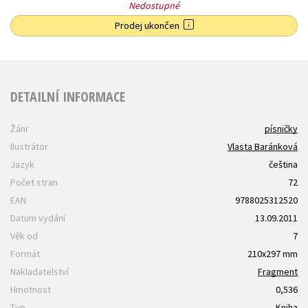
Nedostupné
Prodej ukončen
DETAILNÍ INFORMACE
Žánr
písničky
Ilustrátor
Vlasta Baránková
Jazyk
čeština
Počet stran
72
EAN
9788025312520
Datum vydání
13.09.2011
Věk od
7
Formát
210x297 mm
Nakladatelství
Fragment
Hmotnost
0,536
Typ
Kniha