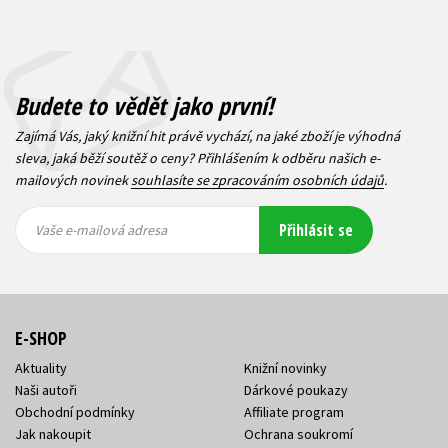
Budete to vědět jako první!
Zajímá Vás, jaký knižní hit právě vychází, na jaké zboží je výhodná
sleva, jaká běží soutěž o ceny? Přihlášením k odběru našich e-
mailových novinek
souhlasíte se zpracováním osobních údajů
.
Vaše e-
Vaše e-
Přihlásit se
mailová
mailová
Vaše e-mailová adresa
adresa
adresa
E-SHOP
Aktuality
Knižní novinky
Naši autoři
Dárkové poukazy
Obchodní podmínky
Affiliate program
Jak nakoupit
Ochrana soukromí