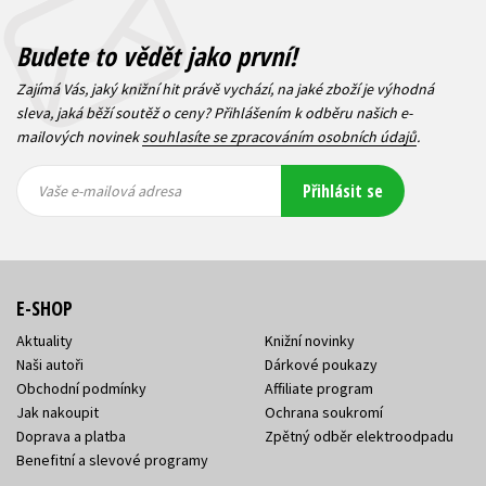
Budete to vědět jako první!
Zajímá Vás, jaký knižní hit právě vychází, na jaké zboží je výhodná
sleva, jaká běží soutěž o ceny? Přihlášením k odběru našich e-
mailových novinek
souhlasíte se zpracováním osobních údajů
.
Vaše e-
Vaše e-
Přihlásit se
mailová
mailová
Vaše e-mailová adresa
adresa
adresa
E-SHOP
Aktuality
Knižní novinky
Naši autoři
Dárkové poukazy
Obchodní podmínky
Affiliate program
Jak nakoupit
Ochrana soukromí
Doprava a platba
Zpětný odběr elektroodpadu
Benefitní a slevové programy