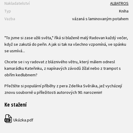
Nakladatelství
ALBATROS
Typ
Kniha
Vazba
vázaná s laminovaným potahem
"To jsme si zase užili světa," říká si blaženě malý Radovan každý večer,
když se zakutá do peřin. A jak si tak na všechno vzpomíná, ve spánku
se usmívá...
Chcete se i vy radovat z bláznivého větru, který málem odnesl
kamarádku Kateřinku, z napínavých závodů žížal nebo z trampot s
obřím kedlubnem?
Přečtěte si populární příběhy z pera Zdeňka Svěráka, jež vycházejí
znovu souborně u příležitosti autorových 90. narozenin!
Ke stažení
Ukázka.pdf
PDF