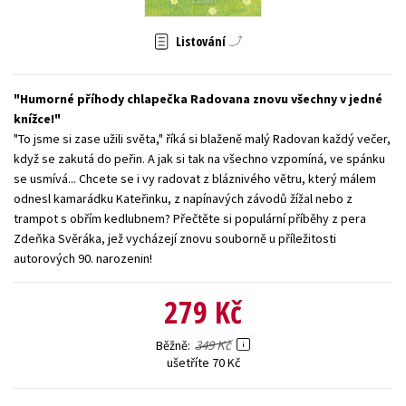
Young adult (SK)
Zahraniční literatura
Zdraví a životní styl
Listování
Všechny tituly
Humorné příhody chlapečka Radovana znovu všechny v jedné
knížce!
"To jsme si zase užili světa," říká si blaženě malý Radovan každý večer,
když se zakutá do peřin. A jak si tak na všechno vzpomíná, ve spánku
se usmívá... Chcete se i vy radovat z bláznivého větru, který málem
odnesl kamarádku Kateřinku, z napínavých závodů žížal nebo z
trampot s obřím kedlubnem? Přečtěte si populární příběhy z pera
Zdeňka Svěráka, jež vycházejí znovu souborně u příležitosti
autorových 90. narozenin!
279 Kč
349 Kč
Běžně
ušetříte 70 Kč