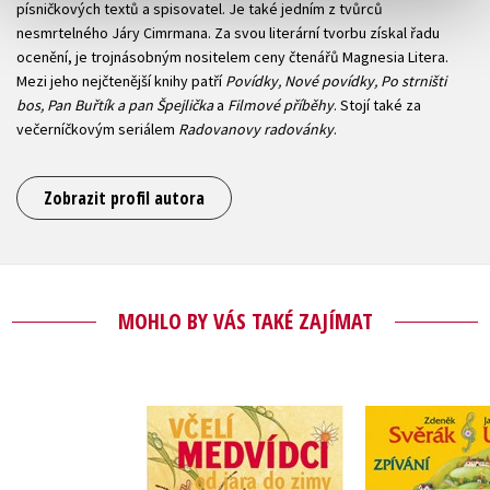
písničkových textů a spisovatel. Je také jedním z tvůrců
nesmrtelného Járy Cimrmana. Za svou literární tvorbu získal řadu
ocenění, je trojnásobným nositelem ceny čtenářů Magnesia Litera.
Mezi jeho nejčtenější knihy patří
Povídky, Nové povídky, Po strništi
bos, Pan Buřtík a pan Špejlička
a
Filmové příběhy
. Stojí také za
večerníčkovým seriálem
Radovanovy radovánky
.
Zobrazit profil autora
MOHLO BY VÁS TAKÉ ZAJÍMAT
Včelí medvídci od
Z. Svěrák a 
jara do zimy
ZPÍVÁNÍ s 
,
Petr Skoumal
,
Jiří Kahoun
,
Zdeněk S