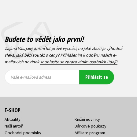
Budete to vědět jako první!
Zajímá Vás, jaký knižní hit právě vychází, na jaké zboží je výhodná
sleva, jaká běží soutěž o ceny? Přihlášením k odběru našich e-
mailových novinek
souhlasíte se zpracováním osobních údajů
.
Vaše e-
Vaše e-
Přihlásit se
mailová
mailová
Vaše e-mailová adresa
adresa
adresa
E-SHOP
Aktuality
Knižní novinky
Naši autoři
Dárkové poukazy
Obchodní podmínky
Affiliate program