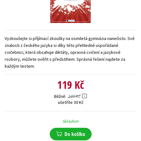
Young adult (SK)
Zahraniční literatura
Zdraví a životní styl
Všechny tituly
Vyzkoušejte si příjímací zkoušky na osmiletá gymnázia nanečisto. Své
znalosti z českého jazyka si díky této přehledně uspořádané
cvičebnici, která obsahuje diktáty, opravná cvičení a jazykové
rozbory, můžete ověřit s předstihem. Správná řešení najdete za
každým testem.
119 Kč
149 Kč
Běžně
ušetříte 30 Kč
Skladem
Do košíku