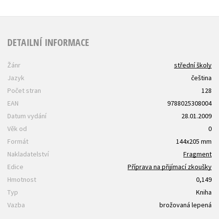
DETAILNÍ INFORMACE
Žánr
střední školy
Jazyk
čeština
Počet stran
128
EAN
9788025308004
Datum vydání
28.01.2009
Věk od
0
Formát
144x205 mm
Nakladatelství
Fragment
Edice
Příprava na přijímací zkoušky
Hmotnost
0,149
Typ
Kniha
Vazba
brožovaná lepená