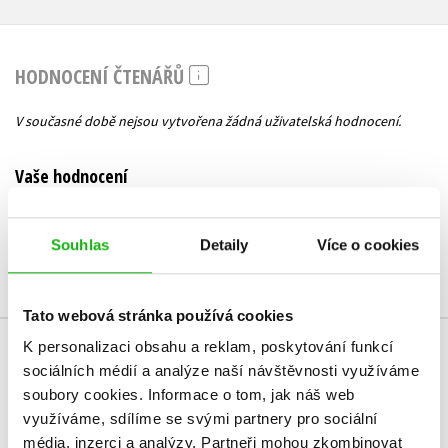
HODNOCENÍ ČTENÁŘŮ
V současné době nejsou vytvořena žádná uživatelská hodnocení.
Vaše hodnocení
Uživatelskou recenzi mohou vkládat pouze registrovaní uživatelé
Souhlas
Detaily
Více o cookies
Přihlásit
Tato webová stránka používá cookies
K personalizaci obsahu a reklam, poskytování funkcí
MOHLO BY VÁS TAKÉ ZAJÍMAT
sociálních médií a analýze naší návštěvnosti využíváme
soubory cookies.
Informace o tom, jak náš web
využíváme, sdílíme se svými partnery pro sociální
média, inzerci a analýzy.
Partneři mohou zkombinovat