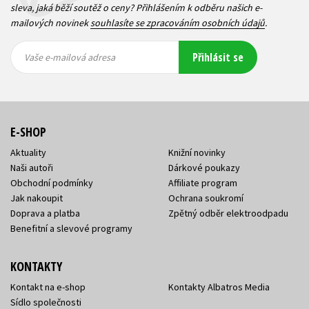
sleva, jaká běží soutěž o ceny? Přihlášením k odběru našich e-
mailových novinek
souhlasíte se zpracováním osobních údajů
.
Vaše e-
Vaše e-
Přihlásit se
mailová
mailová
Vaše e-mailová adresa
adresa
adresa
E-SHOP
Aktuality
Knižní novinky
Naši autoři
Dárkové poukazy
Obchodní podmínky
Affiliate program
Jak nakoupit
Ochrana soukromí
Doprava a platba
Zpětný odběr elektroodpadu
Benefitní a slevové programy
KONTAKTY
Kontakt na e-shop
Kontakty Albatros Media
Sídlo společnosti