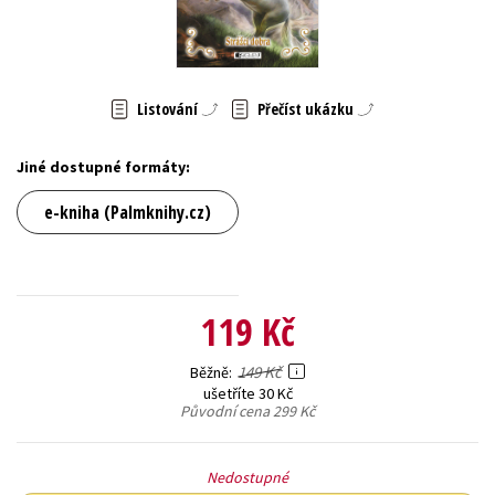
Young adult (SK)
Zahraniční literatura
Zdraví a životní styl
Všechny tituly
Listování
Přečíst ukázku
Jiné dostupné formáty:
e-kniha (Palmknihy.cz)
119 Kč
149 Kč
Běžně
ušetříte 30 Kč
Původní cena
299 Kč
Nedostupné