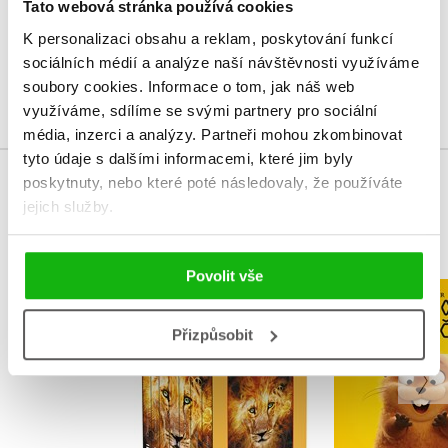
Vaše hodnocení
Tato webová stránka používá cookies
K personalizaci obsahu a reklam, poskytování funkcí
Uživatelskou recenzi mohou vkládat pouze registrovaní uživatelé
sociálních médií a analýze naší návštěvnosti využíváme
Přihlásit
soubory cookies.
Informace o tom, jak náš web
využíváme, sdílíme se svými partnery pro sociální
média, inzerci a analýzy.
Partneři mohou zkombinovat
tyto údaje s dalšími informacemi, které jim byly
poskytnuty, nebo které poté následovaly, že používáte
MOHLO BY VÁS TAKÉ ZAJÍMAT
jejich služby.
Povolit vše
NARNIE – komplet
Na skok do 
1.-7.díl – box
- Pohádkov
Přizpůsobit
C. S. Lewis
Kolekt