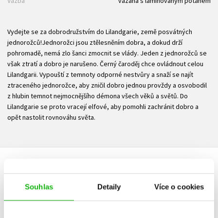
Vazba
vázaná s laminovaným potahem
Vydejte se za dobrodružstvím do Lilandgarie, země posvátných
jednorožců!Jednorožci jsou ztělesněním dobra, a dokud drží
pohromadě, nemá zlo šanci zmocnit se vlády. Jeden z jednorožců se
však ztratí a dobro je narušeno. Černý čaroděj chce ovládnout celou
Lilandgarii. Vypouští z temnoty odporné nestvůry a snaží se najít
ztraceného jednorožce, aby zničil dobro jednou provždy a osvobodil
z hlubin temnot nejmocnějšího démona všech věků a světů. Do
Lilandgarie se proto vracejí elfové, aby pomohli zachránit dobro a
opět nastolit rovnováhu světa.
HODNOCENÍ ČTENÁŘŮ
Souhlas
Detaily
Více o cookies
V současné době nejsou vytvořena žádná uživatelská hodnocení.