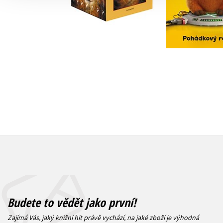
Do košík
Do košíku
215 Kč
2
1 832 Kč
2 290 Kč
Budete to vědět jako první!
Zajímá Vás, jaký knižní hit právě vychází, na jaké zboží je výhodná