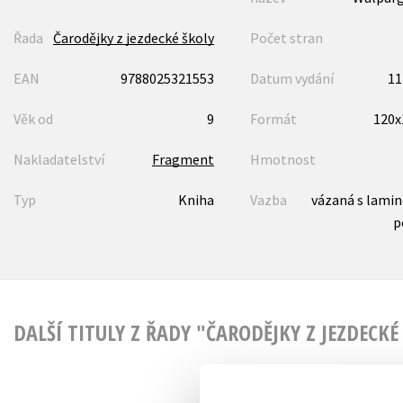
Řada
Čarodějky z jezdecké školy
Počet stran
EAN
9788025321553
Datum vydání
11
Věk od
9
Formát
120
Nakladatelství
Fragment
Hmotnost
Typ
Kniha
Vazba
vázaná s lami
p
DALŠÍ TITULY Z ŘADY "ČARODĚJKY Z JEZDECKÉ