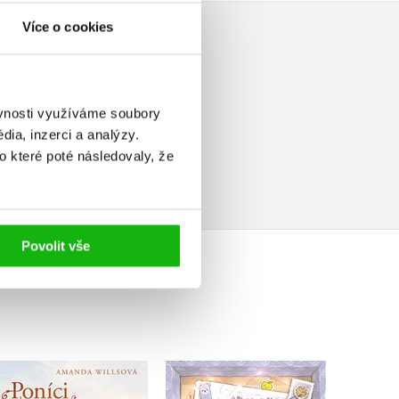
Více o cookies
ěvnosti využíváme soubory
elé
ia, inzerci a analýzy.
o které poté následovaly, že
Povolit vše
Poníci od stříbrné řeky
Navždy s láskou Lara
Vl