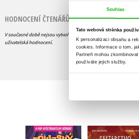
Souhlas
HODNOCENÍ ČTENÁŘŮ
Tato webová stránka použív
V současné době nejsou vytvořena žádná
K personalizaci obsahu a re
uživatelská hodnocení.
cookies.
Informace o tom, ja
Partneři mohou zkombinovat t
používáte jejich služby.
K-Pop Vyšetřovatelky
Sesterstvo a kouzel