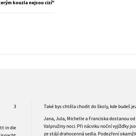
terým kouzla nejsou cizí
Populárně - naučná pro dospělé
Young adult (SK)
Populárně - naučné pro děti
Zahraniční literatura
Předškoláci
Zdraví a životní styl
Příroda a zahrada
šechny tituly
3
Také bys chtěla chodit do školy, kde budeš je
Jana, Jula, Michelle a Franciska dostanou od
Valpružiny noci. Při nácviku noční vyjížďky js
tt in die
ze stájí drahocenná sedla. Podezření okamžit
isnacht