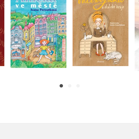
kraje
Ivana Peroutková
Ivana Peroutková
Do košíku
Do košíku
215 Kč
269 Kč
239 Kč
299 Kč