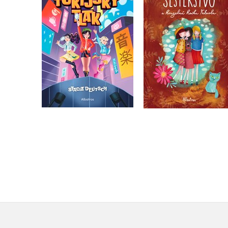
démonů
kočka Fabiola
Stacia Deutsch
,
Kolektiv
Lucie Hlavinková
Do košíku
Do košíku
215 Kč
263 Kč
269 Kč
329 Kč