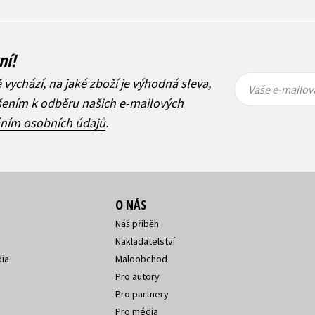
ní!
Vaše e-
Vaše e-
ě vychází, na jaké zboží je výhodná sleva,
mailová
mailová
Vaše e-mailov
adresa
adresa
ášením k odběru našich e-mailových
áním osobních údajů
.
O NÁS
Náš příběh
Nakladatelství
ia
Maloobchod
Pro autory
Pro partnery
Pro média