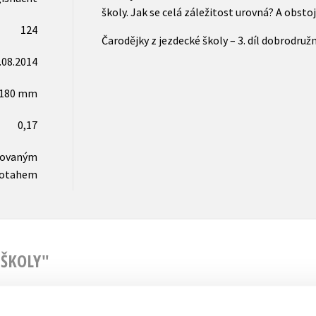
školy. Jak se celá záležitost urovná? A obsto
124
Čarodějky z jezdecké školy – 3. díl dobrodruž
.08.2014
x180 mm
0,17
novaným
otahem
 ŠKOLY"