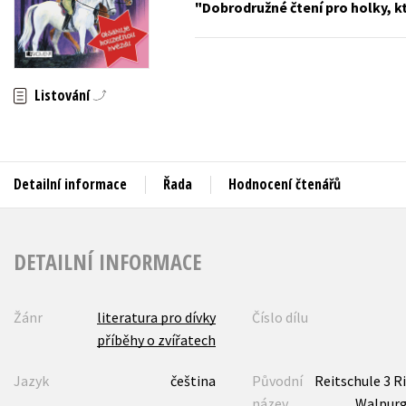
Dobrodružné čtení pro holky, k
Auto - moto
Jazyky
Beletrie pro děti
Kalendáře
Beletrie pro dospělé
Listování
Kariéra a osobní rozvoj
Byznys a ekonomie
Komiks
Detailní informace
Řada
Hodnocení čtenářů
V
DETAILNÍ INFORMACE
Žánr
literatura pro dívky
Číslo dílu
příběhy o zvířatech
Jazyk
čeština
Původní
Reitschule 3 Ri
název
Walpurg