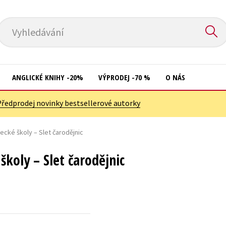
Vyhledávání
ANGLICKÉ KNIHY -20%
VÝPRODEJ -70 %
O NÁS
Předprodej novinky bestsellerové autorky
Přírodní vědy
Křížovky
Společnost, politika
ecké školy – Slet čarodějnic
Kuchařky
Technika a věda
New Adult
školy – Slet čarodějnic
Učebnice
Ostatní
Umění a kultura
Počítače
Výchova a pedagogika
Poezie
Young adult