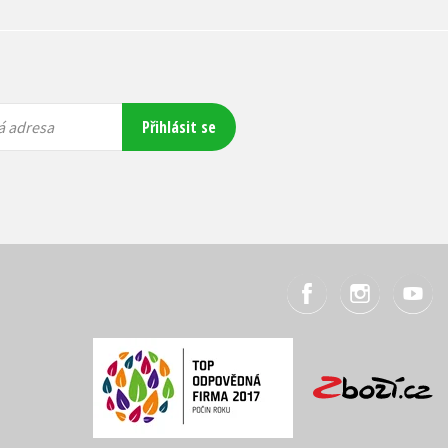
Přihlásit se
á adresa