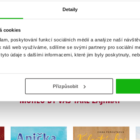
Detaily
á cookies
Vaše hodnocení
klam, poskytování funkcí sociálních médií a analýze naší návšt
Uživatelskou recenzi mohou vkládat pouze registrovaní uživat
k náš web využíváme, sdílíme se svými partnery pro sociální méd
yto údaje s dalšími informacemi, které jim byly poskytnuty, neb
Přihlásit
Přizpůsobit
MOHLO BY VÁS TAKÉ ZAJÍMAT
ná
Valentýnka a daleké
Anička ve městě