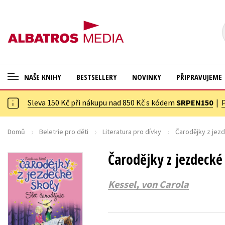
NAŠE KNIHY
BESTSELLERY
NOVINKY
PŘIPRAVUJEME
Sleva 150 Kč při nákupu nad 850 Kč s kódem
SRPEN150
|
ANGLICKÉ KNIHY -20 %
Cestování
VÝPRODEJ -70 %
Dárkové publikace
Domů
Beletrie pro děti
Literatura pro dívky
Čarodějky z jezd
KNIHY S DÁRKEM
Dárkové zboží
Čarodějky z jezdecké 
ASTERIX S DÁRKEM
Digitální fotografie
Kessel, von Carola
🎁DÁRKOVÉ PUBLIKACE
Esoterika a duchovní svět
✉️ DÁRKOVÉ POUKAZY
Historie a military
Hobby