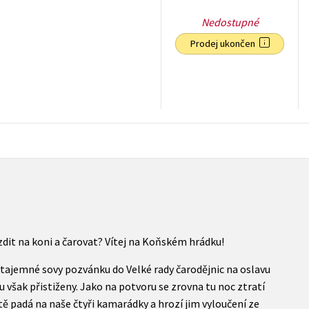
Nedostupné
Prodej ukončen
143
Kč
s DPH
zdit na koni a čarovat? Vítej na Koňském hrádku!
 tajemné sovy pozvánku do Velké rady čarodějnic na oslavu
ou však přistiženy. Jako na potvoru se zrovna tu noc ztratí
ě padá na naše čtyři kamarádky a hrozí jim vyloučení ze